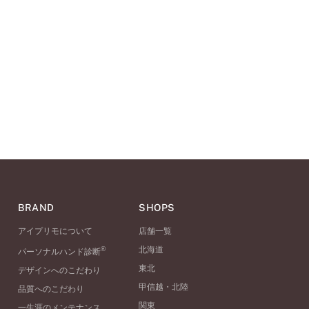
BRAND
SHOPS
アイプリモについて
店舗一覧
®
北海道
パーソナルハンド診断
東北
デザインへのこだわり
甲信越・北陸
品質へのこだわり
関東
一生涯のメンテナンス