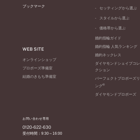
イエローゴールド
ブックマーク
ストレートライン
セッティングから選ぶ
ピンクゴールド
ウェーブライン
ソリテール
ペールブラウンゴール
スタイルから選ぶ
V字ライン
ワンサイドメレ
コンビネーション
シンプル
価格帯から選ぶ
ダブルサイドメレ
フェミニン
50万円台～
ラインメレ
婚約指輪ガイド
モード
40万円台～
婚約指輪 人気ランキング
エレガント
WEB SITE
30万円台～
婚約ネックレス
ゴージャス
20万円台～
オンラインショップ
ダイヤモンドシェイプコレ
10万円台～
プロポーズ準備室
クション
結婚のきもち準備室
パーフェクトプロポーズリ
®
ング
ダイヤモンドプロポーズ
お問い合わせ専用
0120-622-630
受付時間：9:30～16:00