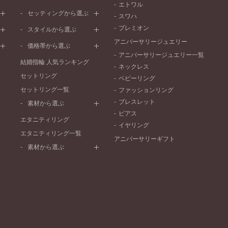
エトワル
イエローゴールド
ストレートライン
セッティングから選ぶ
スワハ
ピンクゴールド
ウェーブライン
プレーン
プレミオン
ド
ペールブラウンゴールド
スタイルから選ぶ
V字ライン
ワンメレ
コンビネーション
アニバーサリージュエリー
シンプル
価格帯から選ぶ
セベラルメレ
フェミニン
アニバーサリージュエリー一覧
50万円～
ラインメレ
結婚指輪 人気ランキング
モード
ネックレス
40万円～50万円
セットリング
エレガント
ベビーリング
30万円～40万円
セットリング一覧
ゴージャス
ファッションリング
20万円～30万円
ブレスレット
素材から選ぶ
10万円～20万円
ピアス
プラチナ
エタニティリング
イヤリング
イエローゴールド
エタニティリング一覧
アニバーサリーギフト
ピンクゴールド
素材から選ぶ
ペールブラウンゴールド
プラチナ
コンビネーション
イエローゴールド
ピンクゴールド
ペールブラウンゴールド