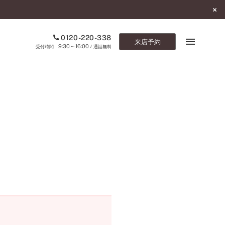
0120-220-338
来店予約
9:30～16:00
受付時間：
/ 通話無料
ブックマーク
ONLINE SHOP
ご来店予約
予約専用ダイヤル
0120-220-338
9:30～16:00
（受付時間：
・通話無料）
カタログ請求
お問い合わせ