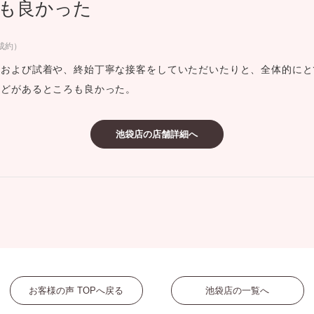
も良かった
ミスダイヤモンド&バースストー
イダルアイテム
ご成約）
介および試着や、終始丁寧な接客をしていただいたりと、全体的にと
ポーズサポート
などがあるところも良かった。
ップ
池袋店の店舗詳細へ
一覧
店予約について
お客様の声 TOPへ戻る
池袋店の一覧へ