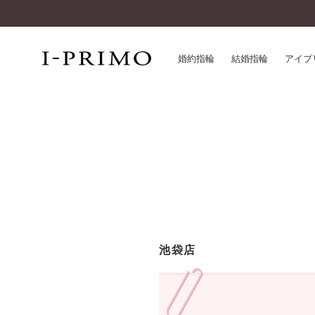
婚約指輪
結婚指輪
アイプ
婚約指輪一覧
アイ
結婚指輪一覧
パー
セットリング一覧
デザ
エタニティリング一覧
品質
アニバーサリージュエリー一覧
一生
近く
コレクション
池袋店
®
パーフェクトプロポーズリング
サー
ダイヤモンドプロポーズ
アフ
婚約ネックレス
ご購
ダイヤモンドシェイプコレクション