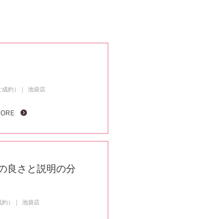
ご成約）
池袋店
MORE
の良さと説明の分
成約）
池袋店