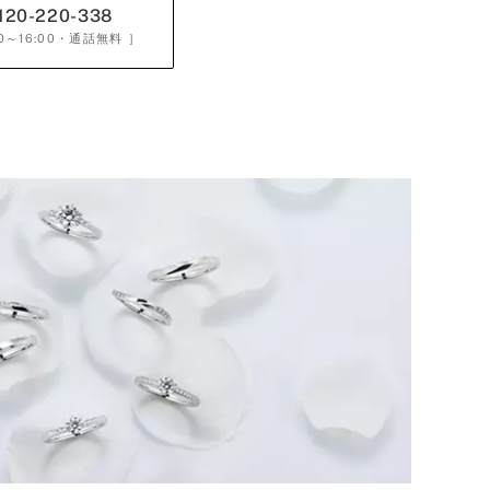
120-220-338
0～16:00
・通話無料 ］