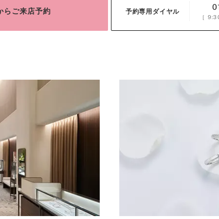
0
bからご来店予約
予約専用ダイヤル
［
9:3