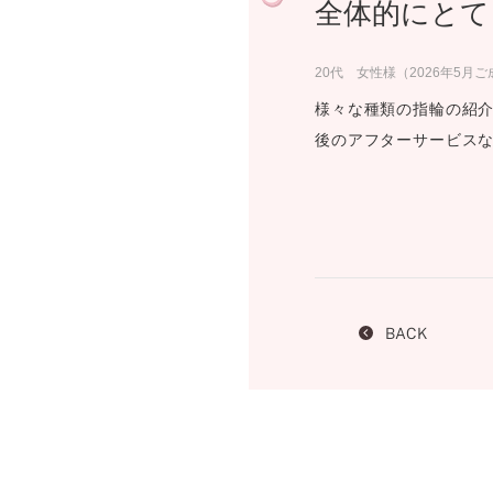
全体的にとて
プロ
ペールブラウンゴールド
ン
ブラ
20代 女性様（2026年5月
コンセプトシリーズ
様々な種類の指輪の紹
プロ
オリジンビリーフ
後のアフターサービス
フラワリー
初空
ショ
エトワル
店舗
スワハ
ご来
プレミオン
BACK