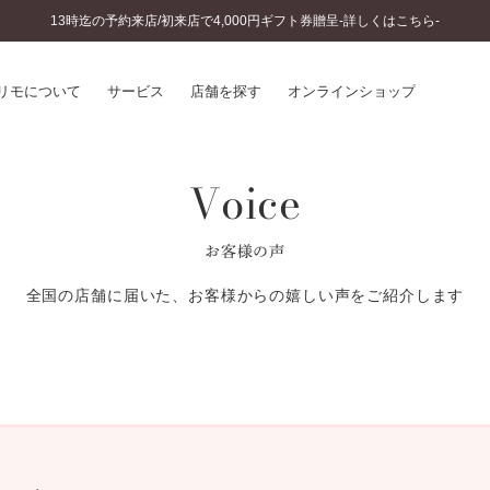
13時迄の予約来店/初来店で4,000円ギフト券贈呈-詳しくはこちら-
リモについて
サービス
店舗を探す
オンラインショップ
Voice
プリモについて
婚約指輪とは
結婚指輪とは
®
ソナルハンド診断
セットリングとは
お客様の声
インへのこだわり
エタニティリングとは
へのこだわり
全国の店舗に届いた、お客様からの嬉しい声をご紹介します
涯のメンテナンス
ニュース一覧
に店舗がある
お客様の声
SWEET STORIES
ビス
ショップブログ
ターサービス
コラム
入方法・仕上げ日数
よくあるご質問