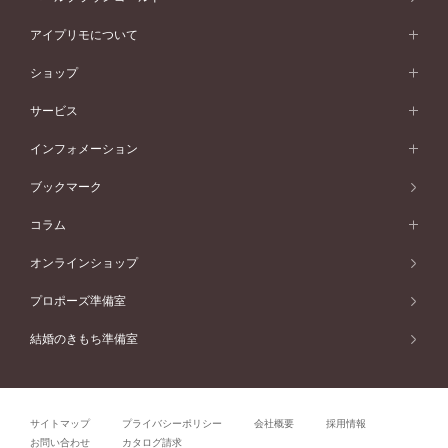
ピンクゴールド
ワンサイドメレ
ウェーブライン
シンプル
イエローゴールド
プレーン
価格帯から選ぶ
スタイルから選ぶ
プラチナ
ネックレス
コンビネーション
オリジンビリーフ
ペールブラウンゴールド
ダブルサイドメレ
アイプリモについて
V字ライン
フェミニン
ピンクゴールド
ワンメレ
50万円台～
シンプル
イエローゴールド
婚約指輪ガイド
ベビーリング
価格帯から選ぶ
フラワリー
コンビネーション
ラインメレ
モード
アイプリモについて
ペールブラウンゴールド
セベラルメレ
ショップ
40万円台～
フェミニン
ピンクゴールド
ファッションリング
50万円～
婚約指輪 人気ランキング
結婚指輪 人気ランキング
初空
エレガント
コンビネーション
ラインメレ
30万円台～
®
モード
パーソナルハンド診断
店舗一覧
ペールブラウンゴールド
ブレスレット
サービス
40万円～50万円
婚約ネックレス
エトワル
ゴージャス
20万円台～
エレガント
ピアス
30万円～40万円
デザインへのこだわり
プロポーズサポート
スワハ
北海道
インフォメーション
ダイヤモンドシェイプコレクション
10万円台～
ゴージャス
イヤリング
20万円～30万円
品質へのこだわり
プレミオン
サービス
ご来店予約について
札幌店
ブックマーク
®
パーフェクトプロポーズリング
アニバーサリーギフト
10万円～20万円
一生涯のメンテナンス
函館店
アフターサービス
ニュース一覧
コラム
ダイヤモンドプロポーズ
取扱店)エヴァンスブライダル 旭川本店
近くに店舗がある
ご購入方法・仕上げ日数
お客様の声
コラム
オンラインショップ
プロミスダイヤモンド&バースストーン
東北
SWEET STORIES
ダイヤモンド
プロポーズ準備室
婚約指輪
ブライダルアイテム
仙台店
ショップブログ
結婚のきもち準備室
結婚指輪
青森店
公式アンバサダー
リング
弘前パークホテル店
よくあるご質問
プロポーズ
秋田店
サイトマップ
プライバシーポリシー
会社概要
採用情報
結婚関連
盛岡大通店
お問い合わせ
カタログ請求