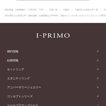
婚約指輪・結婚指輪の「I-PRIMO」TOP
店舗一覧
川越店
川越店のお客様の声一覧
2
20代男性のお客様の声｜婚約指輪・結婚指輪はI-PRIMO 運命のリングが見つかるブライダルリング専門店
婚約指輪
婚約指輪 (エンゲージリング)
結婚指輪
婚約指輪一覧
結婚指輪 (マリッジリング)
セットリング
素材から選ぶ
結婚指輪一覧
セットリング
エタニティリング
プラチナ
フォルムから選ぶ
素材から選ぶ
セットリング一覧
エタニティリング
アニバーサリージュエリー
イエローゴールド
ストレートライン
プラチナ
セッティングから選ぶ
フォルムから選ぶ
素材から選ぶ
エタニティリング一覧
アニバーサリージュエリー
コンセプトシリーズ
ピンクゴールド
ウェーブライン
イエローゴールド
ソリテール
ストレートライン
スタイルから選ぶ
プラチナ
セッティングから選ぶ
素材から選ぶ
アニバーサリージュエリー一覧
コンセプトシリーズ
ペールブラウンゴールド
ペールブラウンゴールド
V字ライン