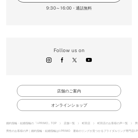
9:30～16:00
・通話無料
Follow us on
店舗のご案内
オンラインショップ
婚約指輪・結婚指輪の「I-PRIMO」TOP
店舗一覧
町田店
町田店のお客様の声一覧
男
男性のお客様の声｜婚約指輪・結婚指輪はI-PRIMO 運命のリングが見つかるブライダルリング専門店I-P