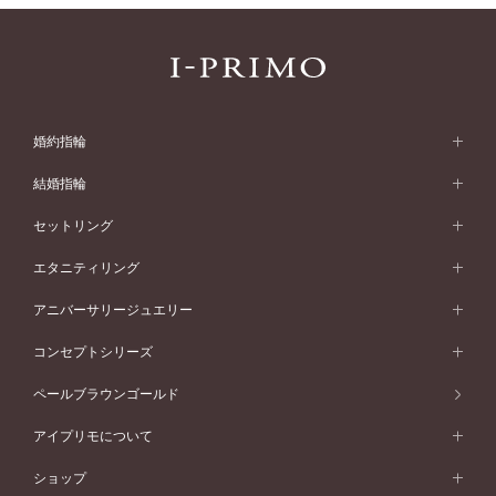
婚約指輪
婚約指輪 (エンゲージリング)
結婚指輪
婚約指輪一覧
結婚指輪 (マリッジリング)
セットリング
素材から選ぶ
結婚指輪一覧
セットリング
エタニティリング
プラチナ
フォルムから選ぶ
素材から選ぶ
セットリング一覧
エタニティリング
アニバーサリージュエリー
イエローゴールド
ストレートライン
プラチナ
セッティングから選ぶ
フォルムから選ぶ
素材から選ぶ
エタニティリング一覧
アニバーサリージュエリー
コンセプトシリーズ
ピンクゴールド
ウェーブライン
イエローゴールド
ソリテール
ストレートライン
スタイルから選ぶ
プラチナ
セッティングから選ぶ
素材から選ぶ
アニバーサリージュエリー一覧
コンセプトシリーズ
ペールブラウンゴールド
ペールブラウンゴールド
V字ライン
ピンクゴールド
ワンサイドメレ
ウェーブライン
シンプル
イエローゴールド
プレーン
価格帯から選ぶ
スタイルから選ぶ
プラチナ
ネックレス
コンビネーション
オリジンビリーフ
ペールブラウンゴールド
ダブルサイドメレ
アイプリモについて
V字ライン
フェミニン
ピンクゴールド
ワンメレ
50万円台～
シンプル
イエローゴールド
婚約指輪ガイド
ベビーリング
価格帯から選ぶ
フラワリー
コンビネーション
ラインメレ
モード
アイプリモについて
ペールブラウンゴールド
セベラルメレ
ショップ
40万円台～
フェミニン
ピンクゴールド
ファッションリング
50万円～
婚約指輪 人気ランキング
結婚指輪 人気ランキング
初空