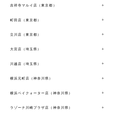
〒170-0013東京都豊島区東池袋1丁目8-1 WACCA
土日祝 10:30～19:30
IKEBUKURO1F
吉祥寺マルイ店（東京都）
TEL：03-5960-7675
VIEW MORE
〒180-0003東京都武蔵野市吉祥寺南町1丁目7-1 吉祥寺マ
11:00～19:00
ルイ店3F
町田店（東京都）
VIEW MORE
TEL：0422-40-0566
〒194-0022東京都町田市森野1丁目39-15
平日 11:00～19:00
TEL：042-710-6136
土日祝 10:30～20:00
立川店（東京都）
11:00~19:00
VIEW MORE
〒190-0023東京都立川市柴崎町3丁目6-4
VIEW MORE
TEL：042-528-8171
大宮店（埼玉県）
平日 10:30～18:30
〒330-0854埼玉県さいたま市大宮区桜木町１丁目６-２
土日祝 11:00～19:00
大宮そごうビル内専門店街オズ２４ ２F
川越店（埼玉県）
TEL：048-650-1470
VIEW MORE
〒350-0043埼玉県川越市新富町２丁目２４-５
10:00～20:00
TEL：049-227-7261
横浜元町店（神奈川県）
VIEW MORE
10:00～18:00
〒231-0861神奈川県横浜市中区元町1丁目11-5
VIEW MORE
TEL：045-228-1808
横浜ベイクォーター店（神奈川県）
11:00～19:00
〒221-0056神奈川県横浜市神奈川区金港町1-10横浜ベイク
VIEW MORE
ォーター4F
ラゾーナ川崎プラザ店（神奈川県）
TEL：045-441-0731