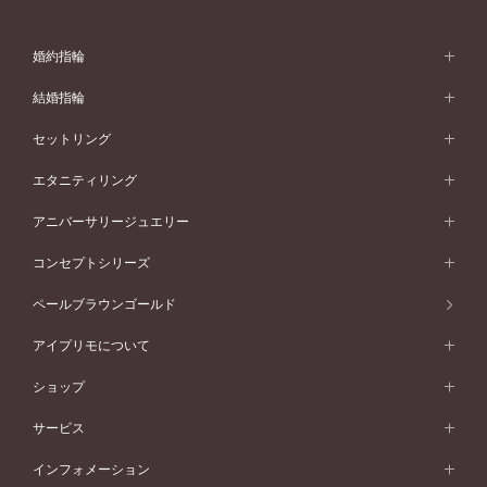
婚約指輪
婚約指輪 (エンゲージリング)
結婚指輪
婚約指輪一覧
結婚指輪 (マリッジリング)
セットリング
素材から選ぶ
結婚指輪一覧
セットリング
エタニティリング
プラチナ
フォルムから選ぶ
素材から選ぶ
セットリング一覧
エタニティリング
アニバーサリージュエリー
イエローゴールド
ストレートライン
プラチナ
セッティングから選ぶ
フォルムから選ぶ
素材から選ぶ
エタニティリング一覧
アニバーサリージュエリー
コンセプトシリーズ
ピンクゴールド
ウェーブライン
イエローゴールド
ソリテール
ストレートライン
スタイルから選ぶ
プラチナ
セッティングから選ぶ
素材から選ぶ
アニバーサリージュエリー一覧
コンセプトシリーズ
ペールブラウンゴールド
ペールブラウンゴールド
V字ライン
ピンクゴールド
ワンサイドメレ
ウェーブライン
シンプル
イエローゴールド
プレーン
価格帯から選ぶ
スタイルから選ぶ
プラチナ
ネックレス
コンビネーション
オリジンビリーフ
ペールブラウンゴールド
ダブルサイドメレ
アイプリモについて
V字ライン
フェミニン
ピンクゴールド
ワンメレ
50万円台～
シンプル
イエローゴールド
婚約指輪ガイド
ベビーリング
価格帯から選ぶ
フラワリー
コンビネーション
ラインメレ
モード
アイプリモについて
ペールブラウンゴールド
セベラルメレ
ショップ
40万円台～
フェミニン
ピンクゴールド
ファッションリング
50万円～
婚約指輪 人気ランキング
結婚指輪 人気ランキング
初空
エレガント
コンビネーション
ラインメレ
30万円台～
®
モード
パーソナルハンド診断
店舗一覧
ペールブラウンゴールド
ブレスレット
サービス
40万円～50万円
婚約ネックレス
エトワル
ゴージャス
20万円台～
エレガント
ピアス
30万円～40万円
デザインへのこだわり
プロポーズサポート
スワハ
北海道
インフォメーション
ダイヤモンドシェイプコレクション
10万円台～