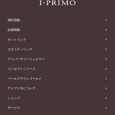
婚約指輪
婚約指輪 (エンゲージリング)
結婚指輪
婚約指輪一覧
結婚指輪 (マリッジリング)
セットリング
素材から選ぶ
結婚指輪一覧
セットリング
エタニティリング
プラチナ
フォルムから選ぶ
素材から選ぶ
セットリング一覧
エタニティリング
アニバーサリージュエリー
イエローゴールド
ストレートライン
プラチナ
セッティングから選ぶ
フォルムから選ぶ
素材から選ぶ
エタニティリング一覧
アニバーサリージュエリー
コンセプトシリーズ
ピンクゴールド
ウェーブライン
イエローゴールド
ソリテール
ストレートライン
スタイルから選ぶ
プラチナ
セッティングから選ぶ
素材から選ぶ
アニバーサリージュエリー一覧
コンセプトシリーズ
ペールブラウンゴールド
ペールブラウンゴールド
V字ライン
ピンクゴールド
ワンサイドメレ
ウェーブライン
シンプル
イエローゴールド
プレーン
価格帯から選ぶ
スタイルから選ぶ
プラチナ
ネックレス
コンビネーション
オリジンビリーフ
ペールブラウンゴールド
ダブルサイドメレ
アイプリモについて
V字ライン
フェミニン
ピンクゴールド
ワンメレ
50万円台～
シンプル
イエローゴールド
婚約指輪ガイド
ベビーリング
価格帯から選ぶ
フラワリー
コンビネーション
ラインメレ
モード
アイプリモについて
ペールブラウンゴールド
セベラルメレ
ショップ
40万円台～
フェミニン
ピンクゴールド
ファッションリング
50万円～
婚約指輪 人気ランキング
結婚指輪 人気ランキング
初空
エレガント
コンビネーション
ラインメレ
30万円台～
®
モード
パーソナルハンド診断
店舗一覧
ペールブラウンゴールド
ブレスレット
サービス
40万円～50万円
婚約ネックレス
エトワル
ゴージャス
20万円台～
エレガント