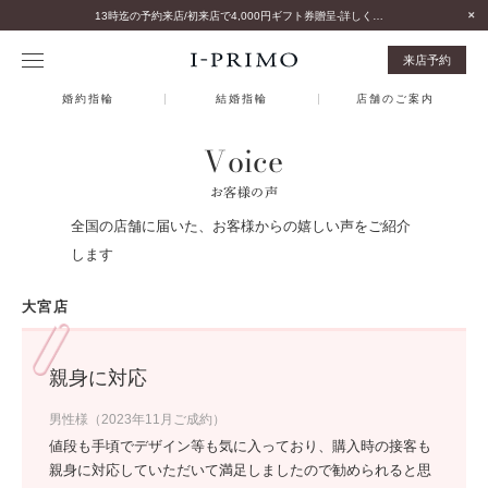
13時迄の予約来店/初来店で4,000円ギフト券贈呈-詳しくはこちら-
来店予約
婚約指輪
結婚指輪
店舗のご案内
Voice
お客様の声
全国の店舗に届いた、お客様からの嬉しい声をご紹介
します
大宮店
親身に対応
男性様（2023年11月ご成約）
値段も手頃でデザイン等も気に入っており、購入時の接客も
親身に対応していただいて満足しましたので勧められると思