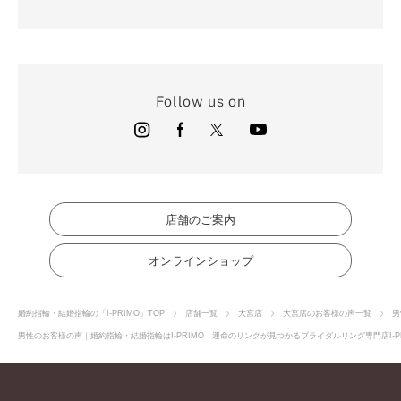
Follow us on
店舗のご案内
オンラインショップ
婚約指輪・結婚指輪の「I-PRIMO」TOP
店舗一覧
大宮店
大宮店のお客様の声一覧
男
男性のお客様の声｜婚約指輪・結婚指輪はI-PRIMO 運命のリングが見つかるブライダルリング専門店I-P