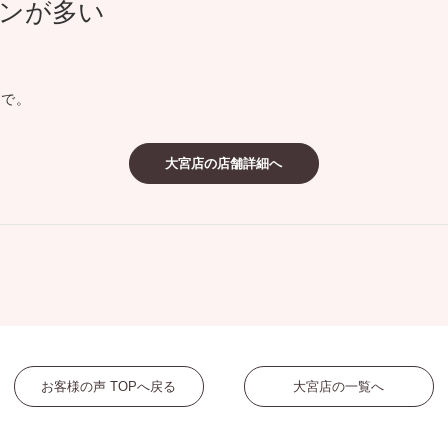
ンが多い
ミスダイヤモンド&バースストー
イダルアイテム
ので。
ポーズサポート
大宮店の店舗詳細へ
ップ
一覧
店予約について
お客様の声 TOPへ戻る
大宮店の一覧へ