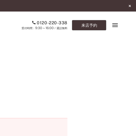
0120-220-338
来店予約
9:30～16:00
受付時間：
/ 通話無料
ブックマーク
ONLINE SHOP
ご来店予約
予約専用ダイヤル
0120-220-338
9:30～16:00
（受付時間：
・通話無料）
カタログ請求
お問い合わせ