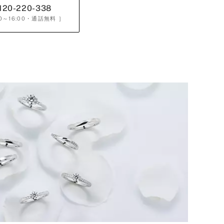
120-220-338
0～16:00
・通話無料 ］