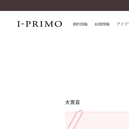
婚約指輪
結婚指輪
アイプ
婚約指輪一覧
アイ
結婚指輪一覧
パー
セットリング一覧
デザ
エタニティリング一覧
品質
アニバーサリージュエリー一覧
一生
近く
コレクション
大宮店
®
パーフェクトプロポーズリング
サー
ダイヤモンドプロポーズ
アフ
婚約ネックレス
ご購
ダイヤモンドシェイプコレクション