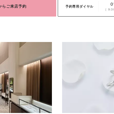
0
bからご来店予約
予約専用ダイヤル
［
9:3