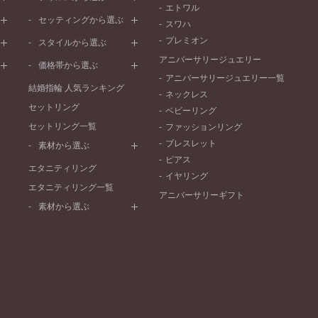
エトワル
イエローゴールド
ストレートライン
セッティングから選ぶ
スワハ
ピンクゴールド
ウェーブライン
プレーン
プレミオン
ド
ペールブラウンゴールド
スタイルから選ぶ
V字ライン
ワンメレ
コンビネーション
アニバーサリージュエリー
シンプル
価格帯から選ぶ
セベラルメレ
フェミニン
アニバーサリージュエリー一覧
50万円～
ラインメレ
結婚指輪 人気ランキング
モード
ネックレス
40万円～50万円
セットリング
エレガント
ベビーリング
30万円～40万円
セットリング一覧
ゴージャス
ファッションリング
20万円～30万円
ブレスレット
素材から選ぶ
10万円～20万円
ピアス
プラチナ
エタニティリング
イヤリング
イエローゴールド
エタニティリング一覧
アニバーサリーギフト
ピンクゴールド
素材から選ぶ
ペールブラウンゴールド
プラチナ
コンビネーション
イエローゴールド
ピンクゴールド
ペールブラウンゴールド