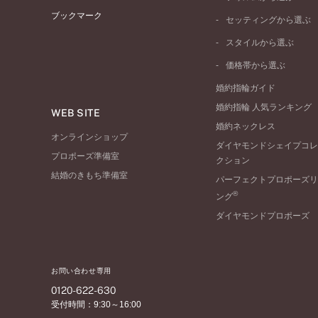
イエローゴールド
ブックマーク
ストレートライン
セッティングから選ぶ
ピンクゴールド
ウェーブライン
ソリテール
ペールブラウンゴール
スタイルから選ぶ
V字ライン
ワンサイドメレ
コンビネーション
シンプル
価格帯から選ぶ
ダブルサイドメレ
フェミニン
50万円台～
ラインメレ
婚約指輪ガイド
モード
40万円台～
婚約指輪 人気ランキング
エレガント
WEB SITE
30万円台～
婚約ネックレス
ゴージャス
20万円台～
オンラインショップ
ダイヤモンドシェイプコレ
10万円台～
プロポーズ準備室
クション
結婚のきもち準備室
パーフェクトプロポーズリ
®
ング
ダイヤモンドプロポーズ
お問い合わせ専用
0120-622-630
受付時間：9:30～16:00