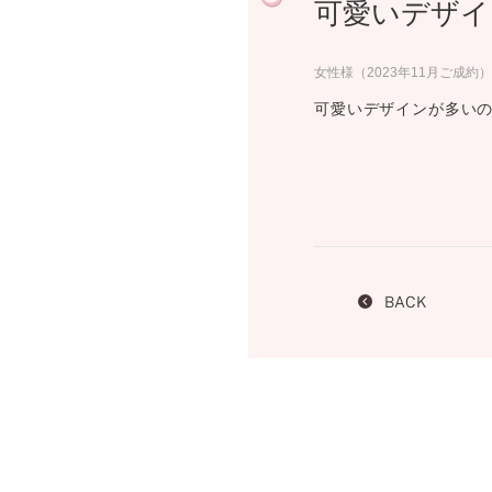
可愛いデザイ
プロ
ペールブラウンゴールド
ン
ブラ
女性様（2023年11月ご成約）
コンセプトシリーズ
可愛いデザインが多い
プロ
オリジンビリーフ
フラワリー
初空
ショ
エトワル
店舗
スワハ
ご来
プレミオン
BACK