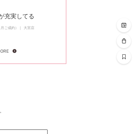
が充実してる
1月ご成約）
大宮店
MORE
。