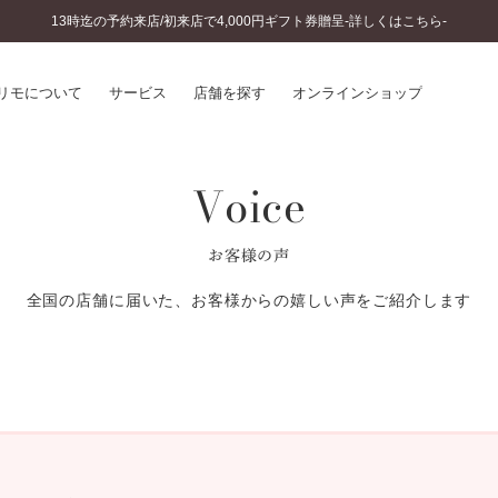
13時迄の予約来店/初来店で4,000円ギフト券贈呈-詳しくはこちら-
リモについて
サービス
店舗を探す
オンラインショップ
Voice
プリモについて
婚約指輪とは
結婚指輪とは
®
ソナルハンド診断
セットリングとは
お客様の声
インへのこだわり
エタニティリングとは
へのこだわり
全国の店舗に届いた、お客様からの嬉しい声をご紹介します
涯のメンテナンス
ニュース一覧
に店舗がある
お客様の声
SWEET STORIES
ビス
ショップブログ
ターサービス
コラム
入方法・仕上げ日数
よくあるご質問