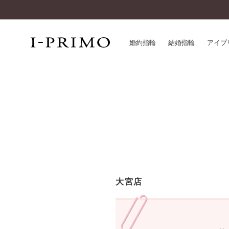
婚約指輪
結婚指輪
アイプ
婚約指輪一覧
アイ
結婚指輪一覧
パー
セットリング一覧
デザ
エタニティリング一覧
品質
アニバーサリージュエリー一覧
一生
近く
コレクション
大宮店
®
パーフェクトプロポーズリング
サー
ダイヤモンドプロポーズ
アフ
婚約ネックレス
ご購
ダイヤモンドシェイプコレクション