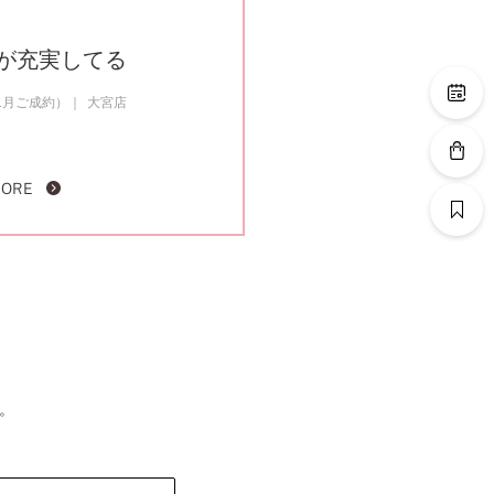
が充実してる
1月ご成約）
大宮店
MORE
。