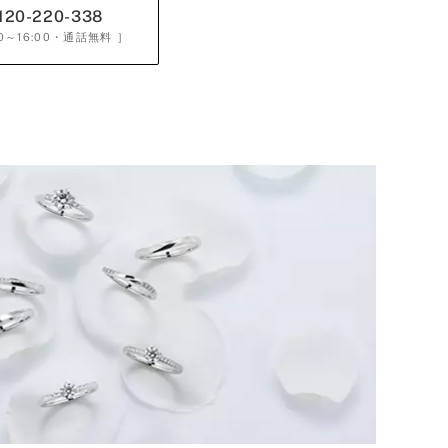
120-220-338
0～16:00
・通話無料 ］