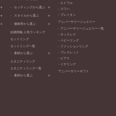
エトワル
イエローゴールド
ストレートライン
セッティングから選ぶ
スワハ
ピンクゴールド
ウェーブライン
プレーン
プレミオン
ド
ペールブラウンゴールド
スタイルから選ぶ
V字ライン
ワンメレ
コンビネーション
アニバーサリージュエリー
シンプル
価格帯から選ぶ
セベラルメレ
フェミニン
アニバーサリージュエリー一覧
50万円～
ラインメレ
結婚指輪 人気ランキング
モード
ネックレス
40万円～50万円
セットリング
エレガント
ベビーリング
30万円～40万円
セットリング一覧
ゴージャス
ファッションリング
20万円～30万円
ブレスレット
素材から選ぶ
10万円～20万円
ピアス
プラチナ
エタニティリング
イヤリング
イエローゴールド
エタニティリング一覧
アニバーサリーギフト
ピンクゴールド
素材から選ぶ
ペールブラウンゴールド
プラチナ
コンビネーション
イエローゴールド
ピンクゴールド
ペールブラウンゴールド