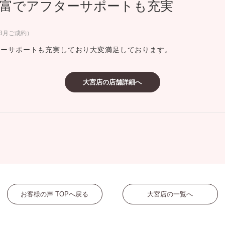
富でアフターサポートも充実
ミスダイヤモンド&バースストー
イダルアイテム
年3月ご成約）
ターサポートも充実しており大変満足しております。
ポーズサポート
大宮店の店舗詳細へ
ップ
一覧
店予約について
お客様の声 TOPへ戻る
大宮店の一覧へ