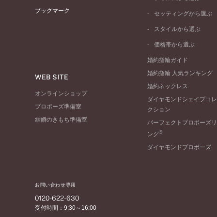
イエローゴールド
ブックマーク
ストレートライン
セッティングから選ぶ
ピンクゴールド
ウェーブライン
ソリテール
ペールブラウンゴール
スタイルから選ぶ
V字ライン
ワンサイドメレ
コンビネーション
シンプル
価格帯から選ぶ
ダブルサイドメレ
フェミニン
50万円台～
ラインメレ
婚約指輪ガイド
モード
40万円台～
婚約指輪 人気ランキング
エレガント
WEB SITE
30万円台～
婚約ネックレス
ゴージャス
20万円台～
オンラインショップ
ダイヤモンドシェイプコレ
10万円台～
プロポーズ準備室
クション
結婚のきもち準備室
パーフェクトプロポーズリ
®
ング
ダイヤモンドプロポーズ
お問い合わせ専用
0120-622-630
受付時間：9:30～16:00