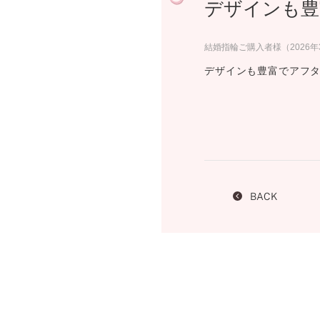
デザインも豊
プロ
ペールブラウンゴールド
ン
ブラ
結婚指輪ご購入者様（2026
コンセプトシリーズ
デザインも豊富でアフ
プロ
オリジンビリーフ
フラワリー
初空
ショ
エトワル
店舗
スワハ
ご来
プレミオン
BACK