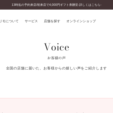
13時迄の予約来店/初来店で4,000円ギフト券贈呈-詳しくはこちら-
リモについて
サービス
店舗を探す
オンラインショップ
Voice
プリモについて
婚約指輪とは
結婚指輪とは
®
ソナルハンド診断
セットリングとは
お客様の声
インへのこだわり
エタニティリングとは
へのこだわり
全国の店舗に届いた、お客様からの嬉しい声をご紹介します
涯のメンテナンス
ニュース一覧
に店舗がある
お客様の声
SWEET STORIES
ビス
ショップブログ
ターサービス
コラム
入方法・仕上げ日数
よくあるご質問