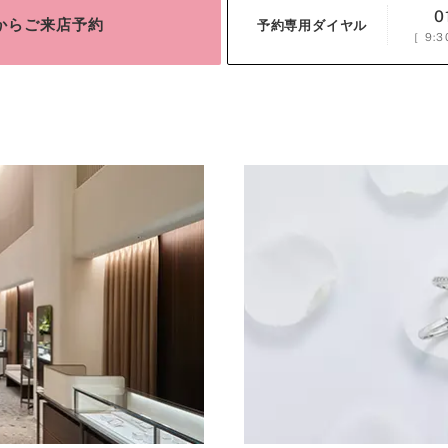
0
bからご来店予約
予約専用ダイヤル
［
9:3