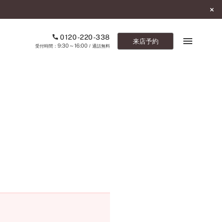
0120-220-338
来店予約
9:30～16:00
受付時間：
/ 通話無料
ブックマーク
ONLINE SHOP
ご来店予約
予約専用ダイヤル
0120-220-338
9:30～16:00
（受付時間：
・通話無料）
カタログ請求
お問い合わせ