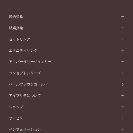
婚約指輪
婚約指輪 (エンゲージリング)
結婚指輪
婚約指輪一覧
結婚指輪 (マリッジリング)
セットリング
素材から選ぶ
結婚指輪一覧
セットリング
エタニティリング
プラチナ
フォルムから選ぶ
素材から選ぶ
セットリング一覧
エタニティリング
アニバーサリージュエリー
イエローゴールド
ストレートライン
プラチナ
セッティングから選ぶ
フォルムから選ぶ
素材から選ぶ
エタニティリング一覧
アニバーサリージュエリー
コンセプトシリーズ
ピンクゴールド
ウェーブライン
イエローゴールド
ソリテール
ストレートライン
スタイルから選ぶ
プラチナ
セッティングから選ぶ
素材から選ぶ
アニバーサリージュエリー一覧
コンセプトシリーズ
ペールブラウンゴールド
ペールブラウンゴールド
V字ライン
ピンクゴールド
ワンサイドメレ
ウェーブライン
シンプル
イエローゴールド
プレーン
価格帯から選ぶ
スタイルから選ぶ
プラチナ
ネックレス
コンビネーション
オリジンビリーフ
ペールブラウンゴールド
ダブルサイドメレ
アイプリモについて
V字ライン
フェミニン
ピンクゴールド
ワンメレ
50万円台～
シンプル
イエローゴールド
婚約指輪ガイド
ベビーリング
価格帯から選ぶ
フラワリー
コンビネーション
ラインメレ
モード
アイプリモについて
ペールブラウンゴールド
セベラルメレ
ショップ
40万円台～
フェミニン
ピンクゴールド
ファッションリング
50万円～
婚約指輪 人気ランキング
結婚指輪 人気ランキング
初空
エレガント
コンビネーション
ラインメレ
30万円台～
®
モード
パーソナルハンド診断
店舗一覧
ペールブラウンゴールド
ブレスレット
サービス
40万円～50万円
婚約ネックレス
エトワル
ゴージャス
20万円台～
エレガント
ピアス
30万円～40万円
デザインへのこだわり
プロポーズサポート
スワハ
北海道
インフォメーション
ダイヤモンドシェイプコレクション