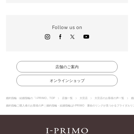
Follow us on
店舗のご案内
オンラインショップ
婚約指輪・結婚指輪の「I-PRIMO」TOP
店舗一覧
大宮店
大宮店のお客様の声一覧
婚
婚約指輪ご購入者のお客様の声｜婚約指輪・結婚指輪はI-PRIMO 運命のリングが見つかるブライダルリン