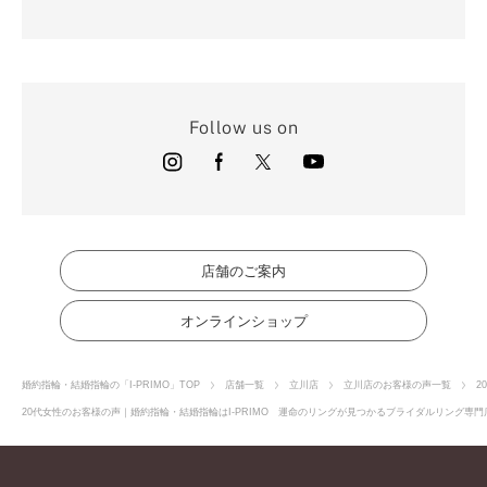
Follow us on
店舗のご案内
オンラインショップ
婚約指輪・結婚指輪の「I-PRIMO」TOP
店舗一覧
立川店
立川店のお客様の声一覧
2
20代女性のお客様の声｜婚約指輪・結婚指輪はI-PRIMO 運命のリングが見つかるブライダルリング専門店