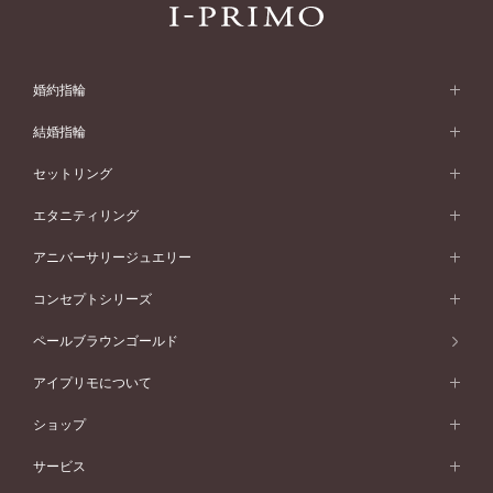
婚約指輪
婚約指輪 (エンゲージリング)
結婚指輪
婚約指輪一覧
結婚指輪 (マリッジリング)
セットリング
素材から選ぶ
結婚指輪一覧
セットリング
エタニティリング
プラチナ
フォルムから選ぶ
素材から選ぶ
セットリング一覧
エタニティリング
アニバーサリージュエリー
イエローゴールド
ストレートライン
プラチナ
セッティングから選ぶ
フォルムから選ぶ
素材から選ぶ
エタニティリング一覧
アニバーサリージュエリー
コンセプトシリーズ
ピンクゴールド
ウェーブライン
イエローゴールド
ソリテール
ストレートライン
スタイルから選ぶ
プラチナ
セッティングから選ぶ
素材から選ぶ
アニバーサリージュエリー一覧
コンセプトシリーズ
ペールブラウンゴールド
ペールブラウンゴールド
V字ライン
ピンクゴールド
ワンサイドメレ
ウェーブライン
シンプル
イエローゴールド
プレーン
価格帯から選ぶ
スタイルから選ぶ
プラチナ
ネックレス
コンビネーション
オリジンビリーフ
ペールブラウンゴールド
ダブルサイドメレ
アイプリモについて
V字ライン
フェミニン
ピンクゴールド
ワンメレ
50万円台～
シンプル
イエローゴールド
婚約指輪ガイド
ベビーリング
価格帯から選ぶ
フラワリー
コンビネーション
ラインメレ
モード
アイプリモについて
ペールブラウンゴールド
セベラルメレ
ショップ
40万円台～
フェミニン
ピンクゴールド
ファッションリング
50万円～
婚約指輪 人気ランキング
結婚指輪 人気ランキング
初空
エレガント
コンビネーション
ラインメレ
30万円台～
®
モード
パーソナルハンド診断
店舗一覧
ペールブラウンゴールド
ブレスレット
サービス
40万円～50万円
婚約ネックレス
エトワル
ゴージャス
20万円台～