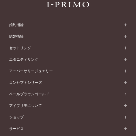
婚約指輪
婚約指輪 (エンゲージリング)
結婚指輪
婚約指輪一覧
結婚指輪 (マリッジリング)
セットリング
素材から選ぶ
結婚指輪一覧
セットリング
エタニティリング
プラチナ
フォルムから選ぶ
素材から選ぶ
セットリング一覧
エタニティリング
アニバーサリージュエリー
イエローゴールド
ストレートライン
プラチナ
セッティングから選ぶ
フォルムから選ぶ
素材から選ぶ
エタニティリング一覧
アニバーサリージュエリー
コンセプトシリーズ
ピンクゴールド
ウェーブライン
イエローゴールド
ソリテール
ストレートライン
スタイルから選ぶ
プラチナ
セッティングから選ぶ
素材から選ぶ
アニバーサリージュエリー一覧
コンセプトシリーズ
ペールブラウンゴールド
ペールブラウンゴールド
V字ライン
ピンクゴールド
ワンサイドメレ
ウェーブライン
シンプル
イエローゴールド
プレーン
価格帯から選ぶ
スタイルから選ぶ
プラチナ
ネックレス
コンビネーション
オリジンビリーフ
ペールブラウンゴールド
ダブルサイドメレ
アイプリモについて
V字ライン
フェミニン
ピンクゴールド
ワンメレ
50万円台～
シンプル
イエローゴールド
婚約指輪ガイド
ベビーリング
価格帯から選ぶ
フラワリー
コンビネーション
ラインメレ
モード
アイプリモについて
ペールブラウンゴールド
セベラルメレ
ショップ
40万円台～
フェミニン
ピンクゴールド
ファッションリング
50万円～
婚約指輪 人気ランキング
結婚指輪 人気ランキング
初空
エレガント
コンビネーション
ラインメレ
30万円台～
®
モード
パーソナルハンド診断
店舗一覧
ペールブラウンゴールド
ブレスレット
サービス
40万円～50万円
婚約ネックレス
エトワル
ゴージャス
20万円台～