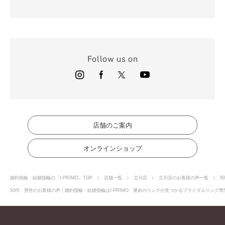
Follow us on
店舗のご案内
オンラインショップ
婚約指輪・結婚指輪の「I-PRIMO」TOP
店舗一覧
立川店
立川店のお客様の声一覧
5
50代 男性のお客様の声｜婚約指輪・結婚指輪はI-PRIMO 運命のリングが見つかるブライダルリング専門