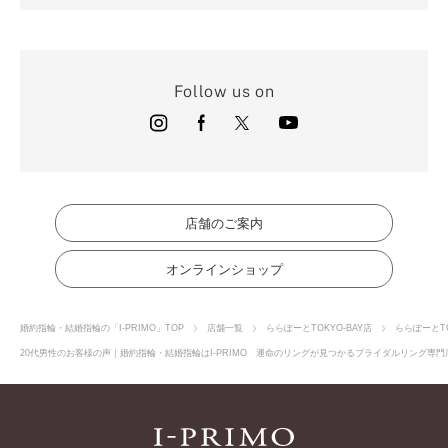
Follow us on
店舗のご案内
オンラインショップ
婚約指輪・結婚指輪の「I-PRIMO」TOP
店舗一覧
ららぽーとTOKYO-BAY店
ららぽーとT
20代男性のお客様の声｜婚約指輪・結婚指輪はI-PRIMO 運命のリングが見つかるブライダルリング専門店