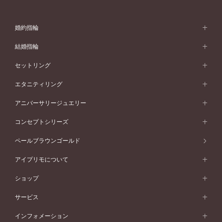
婚約指輪
婚約指輪 (エンゲージリング)
結婚指輪
婚約指輪一覧
結婚指輪 (マリッジリング)
セットリング
素材から選ぶ
結婚指輪一覧
セットリング
エタニティリング
プラチナ
フォルムから選ぶ
素材から選ぶ
セットリング一覧
エタニティリング
アニバーサリージュエリー
イエローゴールド
ストレートライン
プラチナ
セッティングから選ぶ
フォルムから選ぶ
素材から選ぶ
エタニティリング一覧
アニバーサリージュエリー
コンセプトシリーズ
ピンクゴールド
ウェーブライン
イエローゴールド
ソリテール
ストレートライン
スタイルから選ぶ
プラチナ
セッティングから選ぶ
素材から選ぶ
アニバーサリージュエリー一覧
コンセプトシリーズ
ペールブラウンゴールド
ペールブラウンゴールド
V字ライン
ピンクゴールド
ワンサイドメレ
ウェーブライン
シンプル
イエローゴールド
プレーン
価格帯から選ぶ
スタイルから選ぶ
プラチナ
ネックレス
コンビネーション
オリジンビリーフ
ペールブラウンゴールド
ダブルサイドメレ
アイプリモについて
V字ライン
フェミニン
ピンクゴールド
ワンメレ
50万円台～
シンプル
イエローゴールド
婚約指輪ガイド
ベビーリング
価格帯から選ぶ
フラワリー
コンビネーション
ラインメレ
モード
アイプリモについて
ペールブラウンゴールド
セベラルメレ
ショップ
40万円台～
フェミニン
ピンクゴールド
ファッションリング
50万円～
婚約指輪 人気ランキング
結婚指輪 人気ランキング
初空
エレガント
コンビネーション
ラインメレ
30万円台～
®
モード
パーソナルハンド診断
店舗一覧
ペールブラウンゴールド
ブレスレット
サービス
40万円～50万円
婚約ネックレス
エトワル
ゴージャス
20万円台～
エレガント
ピアス
30万円～40万円
デザインへのこだわり
プロポーズサポート
スワハ
北海道
インフォメーション
ダイヤモンドシェイプコレクション