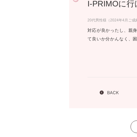
I-PRIMO
プロ
ペールブラウンゴールド
ン
ブラ
20代男性様（2024年4月ご成
コンセプトシリーズ
対応が良かったし、親身
プロ
オリジンビリーフ
て良いか分かんなく、困
フラワリー
初空
ショ
エトワル
店舗
スワハ
ご来
プレミオン
BACK