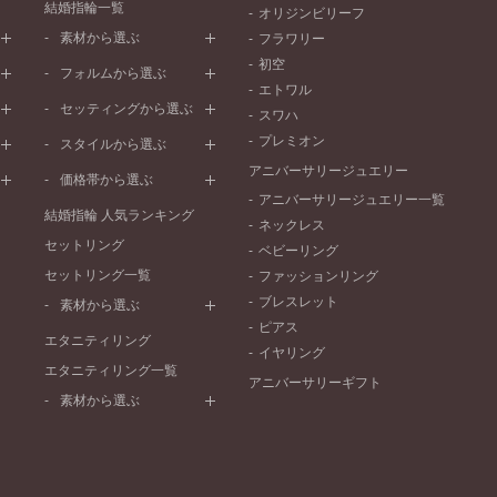
結婚指輪一覧
オリジンビリーフ
素材から選ぶ
フラワリー
初空
プラチナ
フォルムから選ぶ
エトワル
イエローゴールド
ストレートライン
セッティングから選ぶ
スワハ
ピンクゴールド
ウェーブライン
プレーン
プレミオン
ド
ペールブラウンゴールド
スタイルから選ぶ
V字ライン
ワンメレ
コンビネーション
アニバーサリージュエリー
シンプル
価格帯から選ぶ
セベラルメレ
フェミニン
アニバーサリージュエリー一覧
50万円～
ラインメレ
結婚指輪 人気ランキング
モード
ネックレス
40万円～50万円
セットリング
エレガント
ベビーリング
30万円～40万円
セットリング一覧
ゴージャス
ファッションリング
20万円～30万円
ブレスレット
素材から選ぶ
10万円～20万円
ピアス
プラチナ
エタニティリング
イヤリング
イエローゴールド
エタニティリング一覧
アニバーサリーギフト
ピンクゴールド
素材から選ぶ
ペールブラウンゴールド
プラチナ
コンビネーション
イエローゴールド
ピンクゴールド