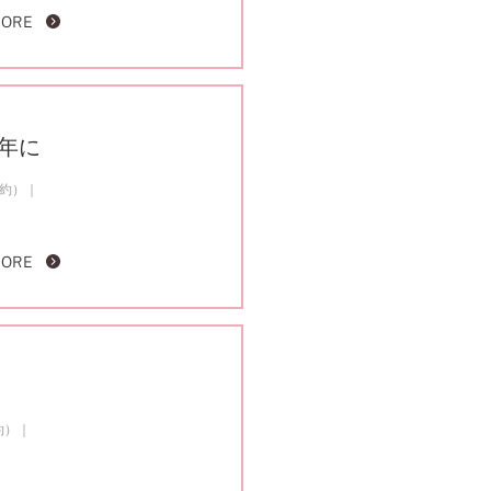
MORE
の年に
成約）
MORE
約）