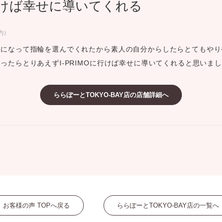
に行けば幸せに導いてくれる
ミスダイヤモンド&バースストー
イダルアイテム
約）
になって指輪を選んでくれたから素人の自分からしたらとてもやり
ポーズサポート
ったらとりあえずI-PRIMOに行けば幸せに導いてくれると思いま
ップ
ららぽーとTOKYO-BAY店の店舗詳細へ
一覧
店予約について
お客様の声 TOPへ戻る
ららぽーとTOKYO-BAY店の一覧へ