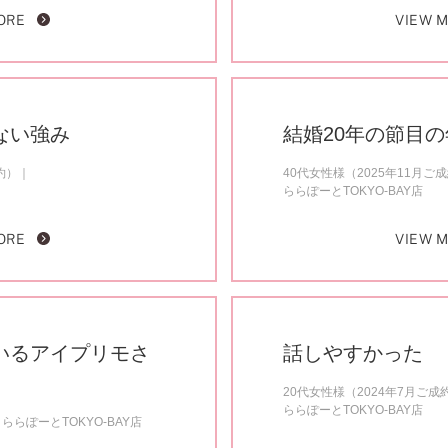
ORE
VIEW 
ない強み
結婚20年の節目
約）
40代女性様（2025年11月ご
ららぽーとTOKYO-BAY店
ORE
VIEW 
いるアイプリモさ
話しやすかった
20代女性様（2024年7月ご成
ららぽーとTOKYO-BAY店
ららぽーとTOKYO-BAY店