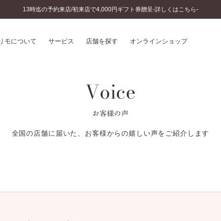
13時迄の予約来店/初来店で4,000円ギフト券贈呈-詳しくはこちら-
リモについて
サービス
店舗を探す
オンラインショップ
Voice
プリモについて
婚約指輪とは
結婚指輪とは
®
ソナルハンド診断
セットリングとは
お客様の声
インへのこだわり
エタニティリングとは
へのこだわり
全国の店舗に届いた、お客様からの嬉しい声をご紹介します
涯のメンテナンス
ニュース一覧
に店舗がある
お客様の声
SWEET STORIES
ビス
ショップブログ
ターサービス
コラム
入方法・仕上げ日数
よくあるご質問