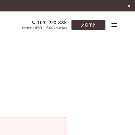
0120-220-338
来店予約
9:30～16:00
受付時間：
/ 通話無料
ブックマーク
ONLINE SHOP
ご来店予約
予約専用ダイヤル
0120-220-338
9:30～16:00
（受付時間：
・通話無料）
カタログ請求
お問い合わせ