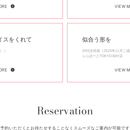
ORE
VIEW 
イスをくれて
似合う形を
約）
20代女性様（2024年11月ご
ららぽーとTOKYO-BAY店
ORE
VIEW 
Reservation
ご予約いただくとお待たせすることなくスムーズなご案内が可能です