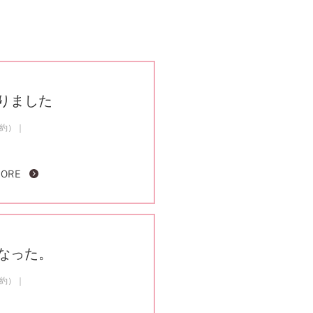
りました
成約）
MORE
なった。
成約）