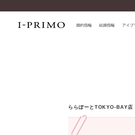
婚約指輪
結婚指輪
アイプ
婚約指輪一覧
アイ
結婚指輪一覧
パー
セットリング一覧
デザ
エタニティリング一覧
品質
アニバーサリージュエリー一覧
一生
近く
コレクション
ららぽーとTOKYO-BAY店
®
パーフェクトプロポーズリング
サー
ダイヤモンドプロポーズ
アフ
婚約ネックレス
ご購
ダイヤモンドシェイプコレクション