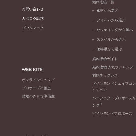
婚約指輪一覧
お問い合わせ
素材から選ぶ
プラチナ
カタログ請求
フォルムから選ぶ
イエローゴールド
ブックマーク
ストレートライン
セッティングから選ぶ
ピンクゴールド
ウェーブライン
ソリテール
ペールブラウンゴール
スタイルから選ぶ
V字ライン
ワンサイドメレ
コンビネーション
シンプル
価格帯から選ぶ
ダブルサイドメレ
フェミニン
50万円台～
ラインメレ
婚約指輪ガイド
モード
40万円台～
婚約指輪 人気ランキング
エレガント
WEB SITE
30万円台～
婚約ネックレス
ゴージャス
20万円台～
オンラインショップ
ダイヤモンドシェイプコレ
10万円台～
プロポーズ準備室
クション
結婚のきもち準備室
パーフェクトプロポーズリ
®
ング
ダイヤモンドプロポーズ