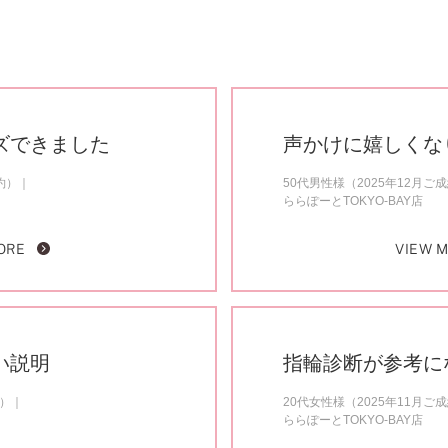
ズできました
声かけに嬉しくな
約）
50代男性様（2025年12月ご
ららぽーとTOKYO-BAY店
ORE
VIEW 
い説明
指輪診断が参考に
約）
20代女性様（2025年11月ご
ららぽーとTOKYO-BAY店