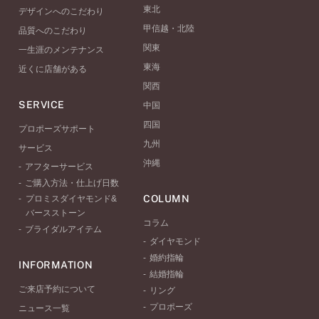
東北
デザインへのこだわり
甲信越・北陸
品質へのこだわり
関東
一生涯のメンテナンス
東海
近くに店舗がある
関西
SERVICE
中国
四国
プロポーズサポート
九州
サービス
沖縄
アフターサービス
ご購入方法・仕上げ日数
COLUMN
プロミスダイヤモンド&
バースストーン
コラム
ブライダルアイテム
ダイヤモンド
婚約指輪
INFORMATION
結婚指輪
ご来店予約について
リング
プロポーズ
ニュース一覧