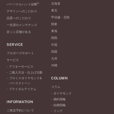
®
北海道
パーソナルハンド診断
東北
デザインへのこだわり
甲信越・北陸
品質へのこだわり
関東
一生涯のメンテナンス
東海
近くに店舗がある
関西
SERVICE
中国
四国
プロポーズサポート
九州
サービス
沖縄
アフターサービス
ご購入方法・仕上げ日数
COLUMN
プロミスダイヤモンド&
バースストーン
コラム
ブライダルアイテム
ダイヤモンド
婚約指輪
INFORMATION
結婚指輪
ご来店予約について
リング