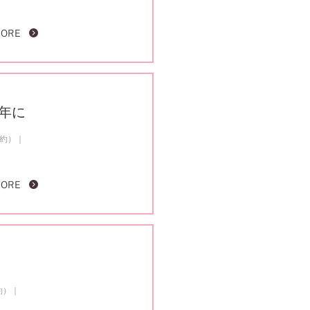
MORE
の年に
成約）
MORE
約）