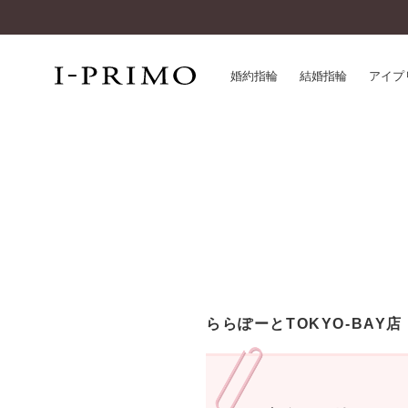
婚約指輪
結婚指輪
アイプ
婚約指輪一覧
アイ
結婚指輪一覧
パー
セットリング一覧
デザ
エタニティリング一覧
品質
アニバーサリージュエリー一覧
一生
近く
コレクション
ららぽーとTOKYO-BAY店
®
パーフェクトプロポーズリング
サー
ダイヤモンドプロポーズ
アフ
婚約ネックレス
ご購
ダイヤモンドシェイプコレクション