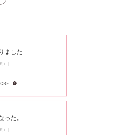
りました
成約）
MORE
なった。
成約）