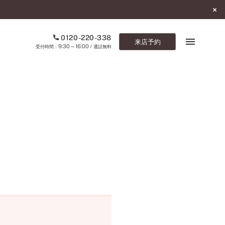
0120-220-338
来店予約
9:30～16:00
受付時間：
/ 通話無料
ブックマーク
ONLINE SHOP
ご来店予約
予約専用ダイヤル
0120-220-338
9:30～16:00
（受付時間：
・通話無料）
カタログ請求
お問い合わせ