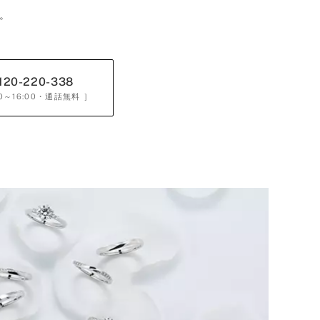
。
120-220-338
0～16:00
・通話無料 ］