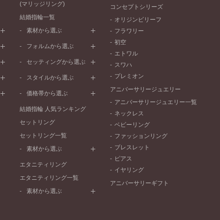
(マリッジリング)
コンセプトシリーズ
結婚指輪一覧
オリジンビリーフ
素材から選ぶ
フラワリー
初空
プラチナ
フォルムから選ぶ
エトワル
イエローゴールド
ストレートライン
セッティングから選ぶ
スワハ
ピンクゴールド
ウェーブライン
プレーン
プレミオン
ド
ペールブラウンゴールド
スタイルから選ぶ
V字ライン
ワンメレ
コンビネーション
アニバーサリージュエリー
シンプル
価格帯から選ぶ
セベラルメレ
フェミニン
アニバーサリージュエリー一覧
50万円～
ラインメレ
結婚指輪 人気ランキング
モード
ネックレス
40万円～50万円
セットリング
エレガント
ベビーリング
30万円～40万円
セットリング一覧
ゴージャス
ファッションリング
20万円～30万円
ブレスレット
素材から選ぶ
10万円～20万円
ピアス
プラチナ
エタニティリング
イヤリング
イエローゴールド
エタニティリング一覧
アニバーサリーギフト
ピンクゴールド
素材から選ぶ
ペールブラウンゴールド
プラチナ
コンビネーション
イエローゴールド