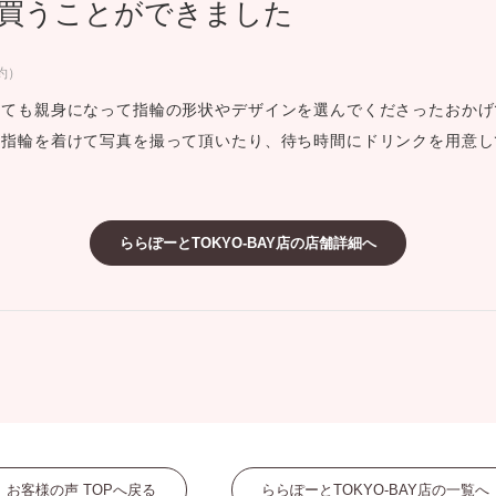
買うことができました
ミスダイヤモンド&バースストー
イダルアイテム
約）
とても親身になって指輪の形状やデザインを選んでくださったおかげ
ポーズサポート
、指輪を着けて写真を撮って頂いたり、待ち時間にドリンクを用意し
ップ
一覧
ららぽーとTOKYO-BAY店の店舗詳細へ
店予約について
お客様の声 TOPへ戻る
ららぽーとTOKYO-BAY店の一覧へ