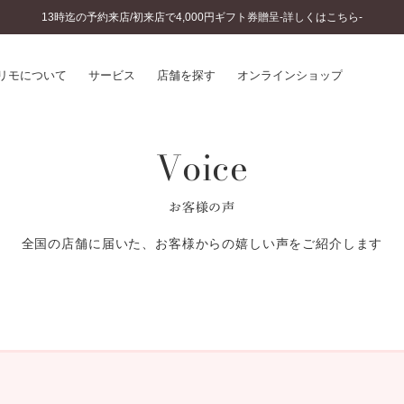
13時迄の予約来店/初来店で4,000円ギフト券贈呈-詳しくはこちら-
リモについて
サービス
店舗を探す
オンラインショップ
Voice
プリモについて
婚約指輪とは
結婚指輪とは
®
ソナルハンド診断
セットリングとは
お客様の声
インへのこだわり
エタニティリングとは
へのこだわり
全国の店舗に届いた、お客様からの嬉しい声をご紹介します
涯のメンテナンス
ニュース一覧
に店舗がある
お客様の声
SWEET STORIES
ビス
ショップブログ
ターサービス
コラム
入方法・仕上げ日数
よくあるご質問