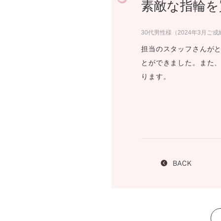
素敵な指輪を
プロ
ペールブラウンゴールド
ン
ブラ
30代男性様（2024年3月ご成
コンセプトシリーズ
担当のスタッフさんが
プロ
オリジンビリーフ
とができました。また
フラワリー
ります。
初空
ショ
エトワル
店舗
スワハ
ご来
プレミオン
BACK