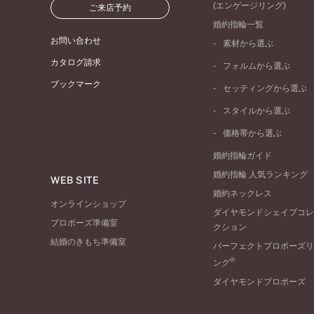
(エンゲージリング)
ご来店予約
婚約指輪一覧
お問い合わせ
素材から選ぶ
プラチナ
カタログ請求
フォルムから選ぶ
イエローゴールド
ブックマーク
ストレートライン
セッティングから選ぶ
ピンクゴールド
ウェーブライン
ソリテール
ペールブラウンゴール
スタイルから選ぶ
V字ライン
ワンサイドメレ
コンビネーション
シンプル
価格帯から選ぶ
ダブルサイドメレ
フェミニン
50万円台～
ラインメレ
婚約指輪ガイド
モード
40万円台～
婚約指輪 人気ランキング
エレガント
WEB SITE
30万円台～
婚約ネックレス
ゴージャス
20万円台～
オンラインショップ
ダイヤモンドシェイプコレ
10万円台～
プロポーズ準備室
クション
結婚のきもち準備室
パーフェクトプロポーズリ
®
ング
ダイヤモンドプロポーズ