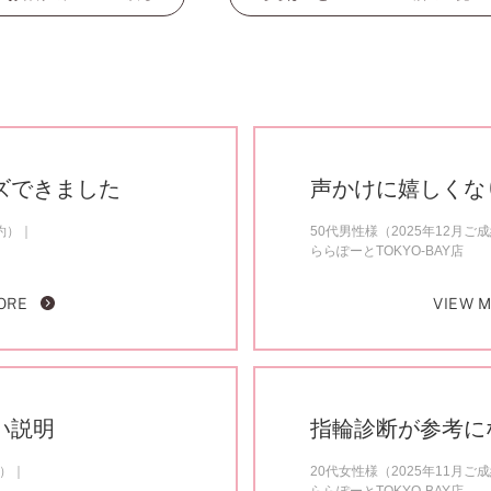
ズできました
声かけに嬉しくな
約）
50代男性様（2025年12月ご
ららぽーとTOKYO-BAY店
ORE
VIEW 
い説明
指輪診断が参考に
約）
20代女性様（2025年11月ご