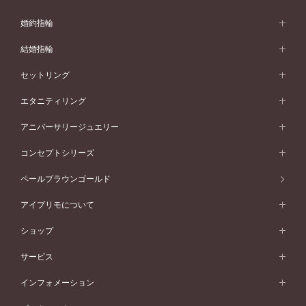
婚約指輪
婚約指輪 (エンゲージリング)
結婚指輪
婚約指輪一覧
結婚指輪 (マリッジリング)
セットリング
素材から選ぶ
結婚指輪一覧
セットリング
エタニティリング
プラチナ
フォルムから選ぶ
素材から選ぶ
セットリング一覧
エタニティリング
アニバーサリージュエリー
イエローゴールド
ストレートライン
プラチナ
セッティングから選ぶ
フォルムから選ぶ
素材から選ぶ
エタニティリング一覧
アニバーサリージュエリー
コンセプトシリーズ
ピンクゴールド
ウェーブライン
イエローゴールド
ソリテール
ストレートライン
スタイルから選ぶ
プラチナ
セッティングから選ぶ
素材から選ぶ
アニバーサリージュエリー一覧
コンセプトシリーズ
ペールブラウンゴールド
ペールブラウンゴールド
V字ライン
ピンクゴールド
ワンサイドメレ
ウェーブライン
シンプル
イエローゴールド
プレーン
価格帯から選ぶ
スタイルから選ぶ
プラチナ
ネックレス
コンビネーション
オリジンビリーフ
ペールブラウンゴールド
ダブルサイドメレ
アイプリモについて
V字ライン
フェミニン
ピンクゴールド
ワンメレ
50万円台～
シンプル
イエローゴールド
婚約指輪ガイド
ベビーリング
価格帯から選ぶ
フラワリー
コンビネーション
ラインメレ
モード
アイプリモについて
ペールブラウンゴールド
セベラルメレ
ショップ
40万円台～
フェミニン
ピンクゴールド
ファッションリング
50万円～
婚約指輪 人気ランキング
結婚指輪 人気ランキング
初空
エレガント
コンビネーション
ラインメレ
30万円台～
®
モード
パーソナルハンド診断
店舗一覧
ペールブラウンゴールド
ブレスレット
サービス
40万円～50万円
婚約ネックレス
エトワル
ゴージャス
20万円台～
エレガント
ピアス
30万円～40万円
デザインへのこだわり
プロポーズサポート
スワハ
北海道
インフォメーション
ダイヤモンドシェイプコレクション
10万円台～
ゴージャス
イヤリング
20万円～30万円
品質へのこだわり
プレミオン
サービス
ご来店予約について