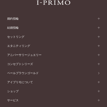
婚約指輪
婚約指輪 (エンゲージリング)
結婚指輪
婚約指輪一覧
結婚指輪 (マリッジリング)
セットリング
素材から選ぶ
結婚指輪一覧
セットリング
エタニティリング
プラチナ
フォルムから選ぶ
素材から選ぶ
セットリング一覧
エタニティリング
アニバーサリージュエリー
イエローゴールド
ストレートライン
プラチナ
セッティングから選ぶ
フォルムから選ぶ
素材から選ぶ
エタニティリング一覧
アニバーサリージュエリー
コンセプトシリーズ
ピンクゴールド
ウェーブライン
イエローゴールド
ソリテール
ストレートライン
スタイルから選ぶ
プラチナ
セッティングから選ぶ
素材から選ぶ
アニバーサリージュエリー一覧
コンセプトシリーズ
ペールブラウンゴールド
ペールブラウンゴールド
V字ライン
ピンクゴールド
ワンサイドメレ
ウェーブライン
シンプル
イエローゴールド
プレーン
価格帯から選ぶ
スタイルから選ぶ
プラチナ
ネックレス
コンビネーション
オリジンビリーフ
ペールブラウンゴールド
ダブルサイドメレ
アイプリモについて
V字ライン
フェミニン
ピンクゴールド
ワンメレ
50万円台～
シンプル
イエローゴールド
婚約指輪ガイド
ベビーリング
価格帯から選ぶ
フラワリー
コンビネーション
ラインメレ
モード
アイプリモについて
ペールブラウンゴールド
セベラルメレ
ショップ
40万円台～
フェミニン
ピンクゴールド
ファッションリング
50万円～
婚約指輪 人気ランキング
結婚指輪 人気ランキング
初空
エレガント
コンビネーション
ラインメレ
30万円台～
®
モード
パーソナルハンド診断
店舗一覧
ペールブラウンゴールド
ブレスレット
サービス
40万円～50万円
婚約ネックレス
エトワル
ゴージャス
20万円台～
エレガント