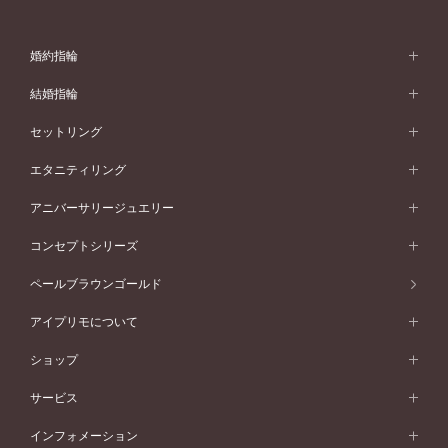
婚約指輪
婚約指輪 (エンゲージリング)
結婚指輪
婚約指輪一覧
結婚指輪 (マリッジリング)
セットリング
素材から選ぶ
結婚指輪一覧
セットリング
エタニティリング
プラチナ
フォルムから選ぶ
素材から選ぶ
セットリング一覧
エタニティリング
アニバーサリージュエリー
イエローゴールド
ストレートライン
プラチナ
セッティングから選ぶ
フォルムから選ぶ
素材から選ぶ
エタニティリング一覧
アニバーサリージュエリー
コンセプトシリーズ
ピンクゴールド
ウェーブライン
イエローゴールド
ソリテール
ストレートライン
スタイルから選ぶ
プラチナ
セッティングから選ぶ
素材から選ぶ
アニバーサリージュエリー一覧
コンセプトシリーズ
ペールブラウンゴールド
ペールブラウンゴールド
V字ライン
ピンクゴールド
ワンサイドメレ
ウェーブライン
シンプル
イエローゴールド
プレーン
価格帯から選ぶ
スタイルから選ぶ
プラチナ
ネックレス
コンビネーション
オリジンビリーフ
ペールブラウンゴールド
ダブルサイドメレ
アイプリモについて
V字ライン
フェミニン
ピンクゴールド
ワンメレ
50万円台～
シンプル
イエローゴールド
婚約指輪ガイド
ベビーリング
価格帯から選ぶ
フラワリー
コンビネーション
ラインメレ
モード
アイプリモについて
ペールブラウンゴールド
セベラルメレ
ショップ
40万円台～
フェミニン
ピンクゴールド
ファッションリング
50万円～
婚約指輪 人気ランキング
結婚指輪 人気ランキング
初空
エレガント
コンビネーション
ラインメレ
30万円台～
®
モード
パーソナルハンド診断
店舗一覧
ペールブラウンゴールド
ブレスレット
サービス
40万円～50万円
婚約ネックレス
エトワル
ゴージャス
20万円台～
エレガント
ピアス
30万円～40万円
デザインへのこだわり
プロポーズサポート
スワハ
北海道
インフォメーション
ダイヤモンドシェイプコレクション