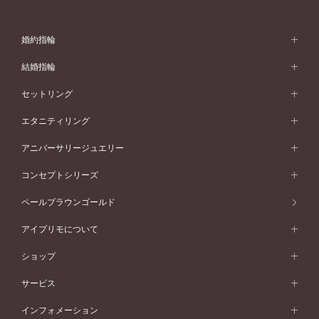
婚約指輪
婚約指輪 (エンゲージリング)
結婚指輪
婚約指輪一覧
結婚指輪 (マリッジリング)
セットリング
素材から選ぶ
結婚指輪一覧
セットリング
エタニティリング
プラチナ
フォルムから選ぶ
素材から選ぶ
セットリング一覧
エタニティリング
アニバーサリージュエリー
イエローゴールド
ストレートライン
プラチナ
セッティングから選ぶ
フォルムから選ぶ
素材から選ぶ
エタニティリング一覧
アニバーサリージュエリー
コンセプトシリーズ
ピンクゴールド
ウェーブライン
イエローゴールド
ソリテール
ストレートライン
スタイルから選ぶ
プラチナ
セッティングから選ぶ
素材から選ぶ
アニバーサリージュエリー一覧
コンセプトシリーズ
ペールブラウンゴールド
ペールブラウンゴールド
V字ライン
ピンクゴールド
ワンサイドメレ
ウェーブライン
シンプル
イエローゴールド
プレーン
価格帯から選ぶ
スタイルから選ぶ
プラチナ
ネックレス
コンビネーション
オリジンビリーフ
ペールブラウンゴールド
ダブルサイドメレ
アイプリモについて
V字ライン
フェミニン
ピンクゴールド
ワンメレ
50万円台～
シンプル
イエローゴールド
婚約指輪ガイド
ベビーリング
価格帯から選ぶ
フラワリー
コンビネーション
ラインメレ
モード
アイプリモについて
ペールブラウンゴールド
セベラルメレ
ショップ
40万円台～
フェミニン
ピンクゴールド
ファッションリング
50万円～
婚約指輪 人気ランキング
結婚指輪 人気ランキング
初空
エレガント
コンビネーション
ラインメレ
30万円台～
®
モード
パーソナルハンド診断
店舗一覧
ペールブラウンゴールド
ブレスレット
サービス
40万円～50万円
婚約ネックレス
エトワル
ゴージャス
20万円台～
エレガント
ピアス
30万円～40万円
デザインへのこだわり
プロポーズサポート
スワハ
北海道
インフォメーション
ダイヤモンドシェイプコレクション