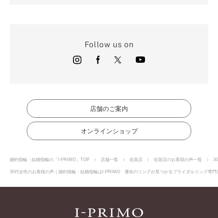
Follow us on
店舗のご案内
オンラインショップ
婚約指輪・結婚指輪の「I-PRIMO」TOP
店舗一覧
佐賀店
佐賀店のお客様の声一覧
3
30代女性のお客様の声｜婚約指輪・結婚指輪はI-PRIMO 運命のリングが見つかるブライダルリング専門店