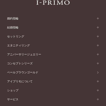
婚約指輪
婚約指輪 (エンゲージリング)
結婚指輪
婚約指輪一覧
結婚指輪 (マリッジリング)
セットリング
素材から選ぶ
結婚指輪一覧
セットリング
エタニティリング
プラチナ
フォルムから選ぶ
素材から選ぶ
セットリング一覧
エタニティリング
アニバーサリージュエリー
イエローゴールド
ストレートライン
プラチナ
セッティングから選ぶ
フォルムから選ぶ
素材から選ぶ
エタニティリング一覧
アニバーサリージュエリー
コンセプトシリーズ
ピンクゴールド
ウェーブライン
イエローゴールド
ソリテール
ストレートライン
スタイルから選ぶ
プラチナ
セッティングから選ぶ
素材から選ぶ
アニバーサリージュエリー一覧
コンセプトシリーズ
ペールブラウンゴールド
ペールブラウンゴールド
V字ライン
ピンクゴールド
ワンサイドメレ
ウェーブライン
シンプル
イエローゴールド
プレーン
価格帯から選ぶ
スタイルから選ぶ
プラチナ
ネックレス
コンビネーション
オリジンビリーフ
ペールブラウンゴールド
ダブルサイドメレ
アイプリモについて
V字ライン
フェミニン
ピンクゴールド
ワンメレ
50万円台～
シンプル
イエローゴールド
婚約指輪ガイド
ベビーリング
価格帯から選ぶ
フラワリー
コンビネーション
ラインメレ
モード
アイプリモについて
ペールブラウンゴールド
セベラルメレ
ショップ
40万円台～
フェミニン
ピンクゴールド
ファッションリング
50万円～
婚約指輪 人気ランキング
結婚指輪 人気ランキング
初空
エレガント
コンビネーション
ラインメレ
30万円台～
®
モード
パーソナルハンド診断
店舗一覧
ペールブラウンゴールド
ブレスレット
サービス
40万円～50万円
婚約ネックレス
エトワル
ゴージャス
20万円台～
エレガント