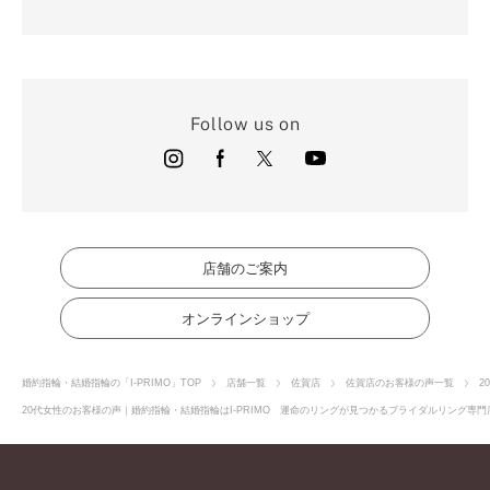
Follow us on
店舗のご案内
オンラインショップ
婚約指輪・結婚指輪の「I-PRIMO」TOP
店舗一覧
佐賀店
佐賀店のお客様の声一覧
2
20代女性のお客様の声｜婚約指輪・結婚指輪はI-PRIMO 運命のリングが見つかるブライダルリング専門店