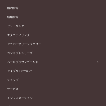
婚約指輪
婚約指輪 (エンゲージリング)
結婚指輪
婚約指輪一覧
結婚指輪 (マリッジリング)
セットリング
素材から選ぶ
結婚指輪一覧
セットリング
エタニティリング
プラチナ
フォルムから選ぶ
素材から選ぶ
セットリング一覧
エタニティリング
アニバーサリージュエリー
イエローゴールド
ストレートライン
プラチナ
セッティングから選ぶ
フォルムから選ぶ
素材から選ぶ
エタニティリング一覧
アニバーサリージュエリー
コンセプトシリーズ
ピンクゴールド
ウェーブライン
イエローゴールド
ソリテール
ストレートライン
スタイルから選ぶ
プラチナ
セッティングから選ぶ
素材から選ぶ
アニバーサリージュエリー一覧
コンセプトシリーズ
ペールブラウンゴールド
ペールブラウンゴールド
V字ライン
ピンクゴールド
ワンサイドメレ
ウェーブライン
シンプル
イエローゴールド
プレーン
価格帯から選ぶ
スタイルから選ぶ
プラチナ
ネックレス
コンビネーション
オリジンビリーフ
ペールブラウンゴールド
ダブルサイドメレ
アイプリモについて
V字ライン
フェミニン
ピンクゴールド
ワンメレ
50万円台～
シンプル
イエローゴールド
婚約指輪ガイド
ベビーリング
価格帯から選ぶ
フラワリー
コンビネーション
ラインメレ
モード
アイプリモについて
ペールブラウンゴールド
セベラルメレ
ショップ
40万円台～
フェミニン
ピンクゴールド
ファッションリング
50万円～
婚約指輪 人気ランキング
結婚指輪 人気ランキング
初空
エレガント
コンビネーション
ラインメレ
30万円台～
®
モード
パーソナルハンド診断
店舗一覧
ペールブラウンゴールド
ブレスレット
サービス
40万円～50万円
婚約ネックレス
エトワル
ゴージャス
20万円台～
エレガント
ピアス
30万円～40万円
デザインへのこだわり
プロポーズサポート
スワハ
北海道
インフォメーション
ダイヤモンドシェイプコレクション
10万円台～
ゴージャス
イヤリング
20万円～30万円
品質へのこだわり
プレミオン
サービス
ご来店予約について