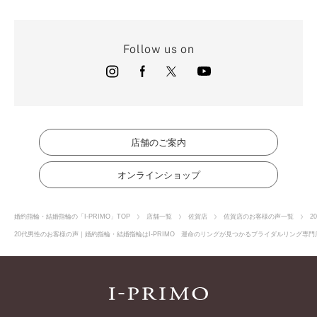
Follow us on
店舗のご案内
オンラインショップ
婚約指輪・結婚指輪の「I-PRIMO」TOP
店舗一覧
佐賀店
佐賀店のお客様の声一覧
2
20代男性のお客様の声｜婚約指輪・結婚指輪はI-PRIMO 運命のリングが見つかるブライダルリング専門店