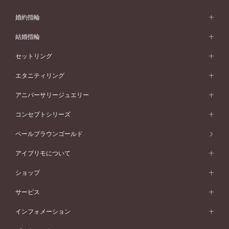
婚約指輪
婚約指輪 (エンゲージリング)
結婚指輪
婚約指輪一覧
結婚指輪 (マリッジリング)
セットリング
素材から選ぶ
結婚指輪一覧
セットリング
エタニティリング
プラチナ
フォルムから選ぶ
素材から選ぶ
セットリング一覧
エタニティリング
アニバーサリージュエリー
イエローゴールド
ストレートライン
プラチナ
セッティングから選ぶ
フォルムから選ぶ
素材から選ぶ
エタニティリング一覧
アニバーサリージュエリー
コンセプトシリーズ
ピンクゴールド
ウェーブライン
イエローゴールド
ソリテール
ストレートライン
スタイルから選ぶ
プラチナ
セッティングから選ぶ
素材から選ぶ
アニバーサリージュエリー一覧
コンセプトシリーズ
ペールブラウンゴールド
ペールブラウンゴールド
V字ライン
ピンクゴールド
ワンサイドメレ
ウェーブライン
シンプル
イエローゴールド
プレーン
価格帯から選ぶ
スタイルから選ぶ
プラチナ
ネックレス
コンビネーション
オリジンビリーフ
ペールブラウンゴールド
ダブルサイドメレ
アイプリモについて
V字ライン
フェミニン
ピンクゴールド
ワンメレ
50万円台～
シンプル
イエローゴールド
婚約指輪ガイド
ベビーリング
価格帯から選ぶ
フラワリー
コンビネーション
ラインメレ
モード
アイプリモについて
ペールブラウンゴールド
セベラルメレ
ショップ
40万円台～
フェミニン
ピンクゴールド
ファッションリング
50万円～
婚約指輪 人気ランキング
結婚指輪 人気ランキング
初空
エレガント
コンビネーション
ラインメレ
30万円台～
®
モード
パーソナルハンド診断
店舗一覧
ペールブラウンゴールド
ブレスレット
サービス
40万円～50万円
婚約ネックレス
エトワル
ゴージャス
20万円台～
エレガント
ピアス
30万円～40万円
デザインへのこだわり
プロポーズサポート
スワハ
北海道
インフォメーション
ダイヤモンドシェイプコレクション
10万円台～
ゴージャス
イヤリング
20万円～30万円
品質へのこだわり
プレミオン
サービス
ご来店予約について