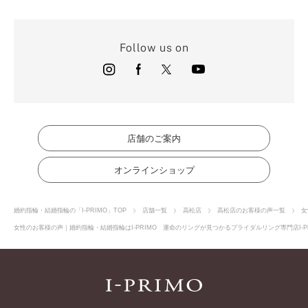
Follow us on
店舗のご案内
オンラインショップ
婚約指輪・結婚指輪の「I-PRIMO」TOP
店舗一覧
高松店
高松店のお客様の声一覧
女
女性のお客様の声｜婚約指輪・結婚指輪はI-PRIMO 運命のリングが見つかるブライダルリング専門店I-P