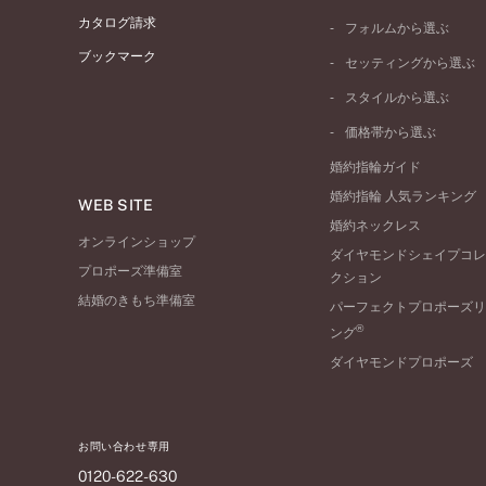
プラチナ
カタログ請求
フォルムから選ぶ
イエローゴールド
ブックマーク
ストレートライン
セッティングから選ぶ
ピンクゴールド
ウェーブライン
ソリテール
ペールブラウンゴール
スタイルから選ぶ
V字ライン
ワンサイドメレ
コンビネーション
シンプル
価格帯から選ぶ
ダブルサイドメレ
フェミニン
50万円台～
ラインメレ
婚約指輪ガイド
モード
40万円台～
婚約指輪 人気ランキング
エレガント
WEB SITE
30万円台～
婚約ネックレス
ゴージャス
20万円台～
オンラインショップ
ダイヤモンドシェイプコレ
10万円台～
プロポーズ準備室
クション
結婚のきもち準備室
パーフェクトプロポーズリ
®
ング
ダイヤモンドプロポーズ
お問い合わせ専用
0120-622-630