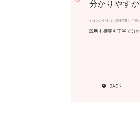
分かりやすか
プロ
ペールブラウンゴールド
ン
ブラ
30代女性様（2024年9月ご成
コンセプトシリーズ
説明も接客も丁寧で分
プロ
オリジンビリーフ
フラワリー
初空
ショ
エトワル
店舗
スワハ
ご来
プレミオン
BACK