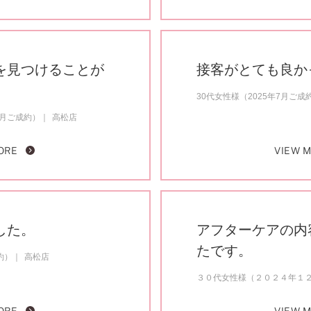
を見つけることが
接客がとても良か
30代女性様（2025年7月ご成
月ご成約）
高松店
ORE
VIEW 
した。
アフターケアの内
たです。
約）
高松店
３０代女性様（２０２４年１