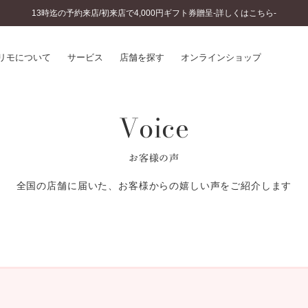
13時迄の予約来店/初来店で4,000円ギフト券贈呈-詳しくはこちら-
リモについて
サービス
店舗を探す
オンラインショップ
Voice
プリモについて
婚約指輪とは
結婚指輪とは
®
ソナルハンド診断
セットリングとは
お客様の声
インへのこだわり
エタニティリングとは
へのこだわり
全国の店舗に届いた、お客様からの嬉しい声をご紹介します
涯のメンテナンス
ニュース一覧
に店舗がある
お客様の声
SWEET STORIES
ビス
ショップブログ
ターサービス
コラム
入方法・仕上げ日数
よくあるご質問