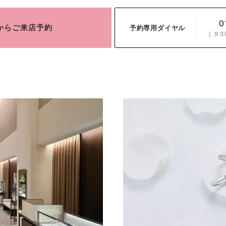
0
bからご来店予約
予約専用ダイヤル
［
9:3