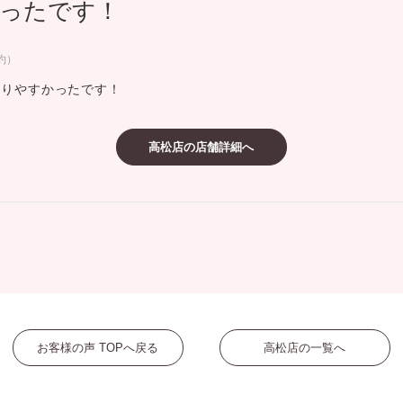
ったです！
ミスダイヤモンド&バースストー
イダルアイテム
約）
かりやすかったです！
ポーズサポート
高松店の店舗詳細へ
ップ
一覧
店予約について
お客様の声 TOPへ戻る
高松店の一覧へ