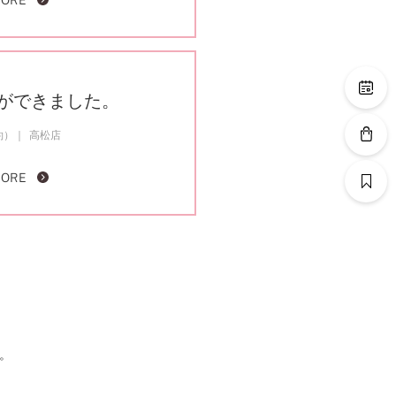
MORE
ができました。
約）
高松店
MORE
。