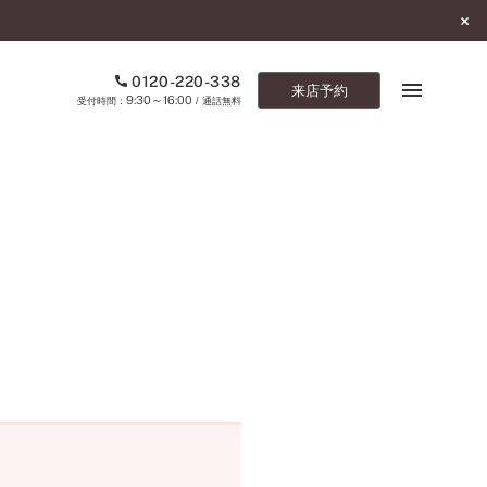
0120-220-338
来店予約
9:30～16:00
受付時間：
/ 通話無料
ブックマーク
ONLINE SHOP
ご来店予約
予約専用ダイヤル
0120-220-338
9:30～16:00
（受付時間：
・通話無料）
カタログ請求
お問い合わせ