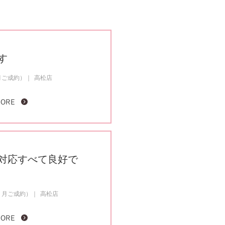
す
月ご成約）
高松店
MORE
対応すべて良好で
１月ご成約）
高松店
MORE