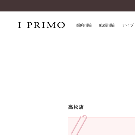
婚約指輪
結婚指輪
アイプ
婚約指輪一覧
アイ
結婚指輪一覧
パー
セットリング一覧
デザ
エタニティリング一覧
品質
アニバーサリージュエリー一覧
一生
近く
コレクション
高松店
®
パーフェクトプロポーズリング
サー
ダイヤモンドプロポーズ
アフ
婚約ネックレス
ご購
ダイヤモンドシェイプコレクション