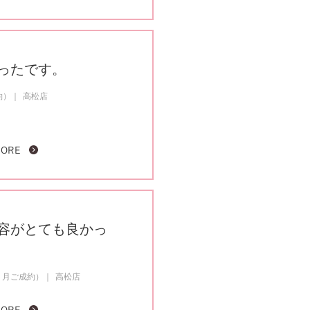
ったです。
約）
高松店
MORE
容がとても良かっ
２月ご成約）
高松店