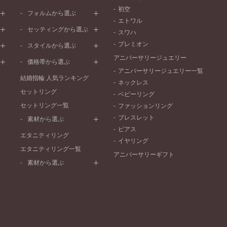
初空
プラチナ
フォルムから選ぶ
エトワル
イエローゴールド
ストレートライン
セッティングから選ぶ
スワハ
ピンクゴールド
ウェーブライン
プレーン
プレミオン
ド
ペールブラウンゴールド
スタイルから選ぶ
V字ライン
ワンメレ
コンビネーション
アニバーサリージュエリー
シンプル
価格帯から選ぶ
セベラルメレ
フェミニン
アニバーサリージュエリー一覧
50万円～
ラインメレ
結婚指輪 人気ランキング
モード
ネックレス
40万円～50万円
セットリング
エレガント
ベビーリング
30万円～40万円
セットリング一覧
ゴージャス
ファッションリング
20万円～30万円
ブレスレット
素材から選ぶ
10万円～20万円
ピアス
プラチナ
エタニティリング
イヤリング
イエローゴールド
エタニティリング一覧
アニバーサリーギフト
ピンクゴールド
素材から選ぶ
ペールブラウンゴールド
プラチナ
コンビネーション
イエローゴールド
ピンクゴールド
ペールブラウンゴールド