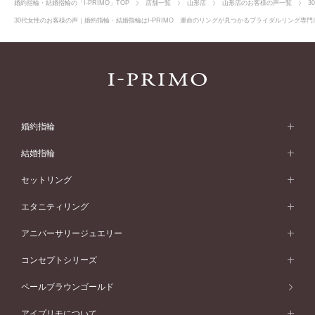
婚約指輪・結婚指輪の「I-PRIMO」TOP
店舗一覧
山形店
山形店のお客様の声一覧
3
30代女性のお客様の声｜婚約指輪・結婚指輪はI-PRIMO 運命のリングが見つかるブライダルリング専門店
婚約指輪
婚約指輪 (エンゲージリング)
結婚指輪
婚約指輪一覧
結婚指輪 (マリッジリング)
セットリング
素材から選ぶ
結婚指輪一覧
セットリング
エタニティリング
プラチナ
フォルムから選ぶ
素材から選ぶ
セットリング一覧
エタニティリング
アニバーサリージュエリー
イエローゴールド
ストレートライン
プラチナ
セッティングから選ぶ
フォルムから選ぶ
素材から選ぶ
エタニティリング一覧
アニバーサリージュエリー
コンセプトシリーズ
ピンクゴールド
ウェーブライン
イエローゴールド
ソリテール
ストレートライン
スタイルから選ぶ
プラチナ
セッティングから選ぶ
素材から選ぶ
アニバーサリージュエリー一覧
コンセプトシリーズ
ペールブラウンゴールド
ペールブラウンゴールド
V字ライン
ピンクゴールド
ワンサイドメレ
ウェーブライン
シンプル
イエローゴールド
プレーン
価格帯から選ぶ
スタイルから選ぶ
プラチナ
ネックレス
コンビネーション
オリジンビリーフ
ペールブラウンゴールド
ダブルサイドメレ
アイプリモについて
V字ライン