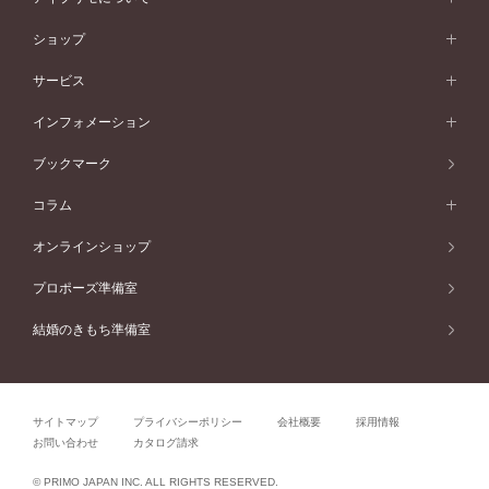
フェミニン
ピンクゴールド
ワンメレ
50万円台～
シンプル
イエローゴールド
婚約指輪ガイド
ベビーリング
価格帯から選ぶ
フラワリー
コンビネーション
ラインメレ
モード
アイプリモについて
ペールブラウンゴールド
セベラルメレ
ショップ
40万円台～
フェミニン
ピンクゴールド
ファッションリング
50万円～
婚約指輪 人気ランキング
結婚指輪 人気ランキング
初空
エレガント
コンビネーション
ラインメレ
30万円台～
®
モード
パーソナルハンド診断
店舗一覧
ペールブラウンゴールド
ブレスレット
サービス
40万円～50万円
婚約ネックレス
エトワル
ゴージャス
20万円台～
エレガント
ピアス
30万円～40万円
デザインへのこだわり
プロポーズサポート
スワハ
北海道
インフォメーション
ダイヤモンドシェイプコレクション
10万円台～
ゴージャス
イヤリング
20万円～30万円
品質へのこだわり
プレミオン
サービス
ご来店予約について
札幌店
ブックマーク
®
パーフェクトプロポーズリング
アニバーサリーギフト
10万円～20万円
一生涯のメンテナンス
函館店
アフターサービス
ニュース一覧
コラム
ダイヤモンドプロポーズ
取扱店)エヴァンスブライダル 旭川本店
近くに店舗がある
ご購入方法・仕上げ日数
お客様の声
コラム
オンラインショップ
プロミスダイヤモンド&バースストーン
東北
SWEET STORIES
ダイヤモンド
プロポーズ準備室
婚約指輪
ブライダルアイテム
仙台店
ショップブログ
結婚のきもち準備室
結婚指輪
青森店
公式アンバサダー
リング
弘前パークホテル店
よくあるご質問
プロポーズ
秋田店
サイトマップ
プライバシーポリシー
会社概要
採用情報
結婚関連
盛岡大通店
お問い合わせ
カタログ請求
山形店
関連コラム
© PRIMO JAPAN INC. ALL RIGHTS RESERVED.