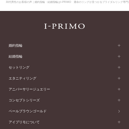
30代男性のお客様の声｜婚約指輪・結婚指輪はI-PRIMO 運命のリングが見つかるブライダルリング専門店
婚約指輪
婚約指輪 (エンゲージリング)
結婚指輪
婚約指輪一覧
結婚指輪 (マリッジリング)
セットリング
素材から選ぶ
結婚指輪一覧
セットリング
エタニティリング
プラチナ
フォルムから選ぶ
素材から選ぶ
セットリング一覧
エタニティリング
アニバーサリージュエリー
イエローゴールド
ストレートライン
プラチナ
セッティングから選ぶ
フォルムから選ぶ
素材から選ぶ
エタニティリング一覧
アニバーサリージュエリー
コンセプトシリーズ
ピンクゴールド
ウェーブライン
イエローゴールド
ソリテール
ストレートライン
スタイルから選ぶ
プラチナ
セッティングから選ぶ
素材から選ぶ
アニバーサリージュエリー一覧
コンセプトシリーズ
ペールブラウンゴールド
ペールブラウンゴールド
V字ライン
ピンクゴールド
ワンサイドメレ
ウェーブライン
シンプル
イエローゴールド
プレーン
価格帯から選ぶ
スタイルから選ぶ
プラチナ
ネックレス
コンビネーション
オリジンビリーフ
ペールブラウンゴールド
ダブルサイドメレ
アイプリモについて
V字ライン
フェミニン
ピンクゴールド
ワンメレ
50万円台～
シンプル
イエローゴールド
婚約指輪ガイド
ベビーリング
価格帯から選ぶ
フラワリー