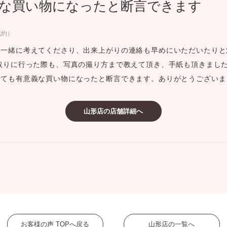
な買い物になったと断言できます
ミスダイヤモンド&バースストー
イダルアイテム
成約）
て一緒に考えてくださり、出来上がりの連絡も早めにいただいたりと
ポーズサポート
取りに行った際も、写真の撮り方まで教えて頂き、手紙も頂きました
とても有意義な買い物になったと断言できます。ありがとうございま
ップ
一覧
山形店の店舗詳細へ
店予約について
お客様の声 TOPへ戻る
山形店の一覧へ