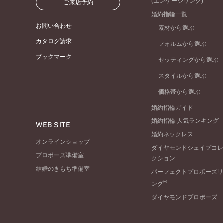
(エンゲージリング)
ご来店予約
婚約指輪一覧
お問い合わせ
素材から選ぶ
プラチナ
カタログ請求
フォルムから選ぶ
イエローゴールド
ブックマーク
ストレートライン
セッティングから選ぶ
ピンクゴールド
ウェーブライン
ソリテール
ペールブラウンゴール
スタイルから選ぶ
V字ライン
ワンサイドメレ
コンビネーション
シンプル
価格帯から選ぶ
ダブルサイドメレ
フェミニン
50万円台～
ラインメレ
婚約指輪ガイド
モード
40万円台～
婚約指輪 人気ランキング
エレガント
WEB SITE
30万円台～
婚約ネックレス
ゴージャス
20万円台～
オンラインショップ
ダイヤモンドシェイプコレ
10万円台～
プロポーズ準備室
クション
結婚のきもち準備室
パーフェクトプロポーズリ
®
ング
ダイヤモンドプロポーズ