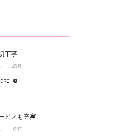
切丁寧
約）
山形店
MORE
ービスも充実
約）
山形店