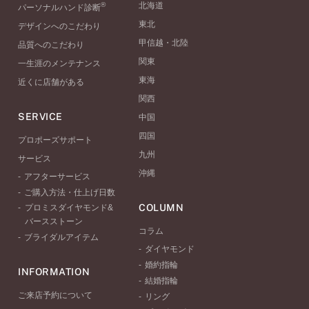
®
北海道
パーソナルハンド診断
東北
デザインへのこだわり
甲信越・北陸
品質へのこだわり
関東
一生涯のメンテナンス
東海
近くに店舗がある
関西
SERVICE
中国
四国
プロポーズサポート
九州
サービス
沖縄
アフターサービス
ご購入方法・仕上げ日数
COLUMN
プロミスダイヤモンド&
バースストーン
コラム
ブライダルアイテム
ダイヤモンド
婚約指輪
INFORMATION
結婚指輪
ご来店予約について
リング