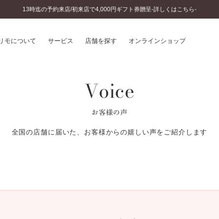
13時迄の予約来店/初来店で4,000円ギフト券贈呈-詳しくはこちら-
リモについて
サービス
店舗を探す
オンラインショップ
Voice
プリモについて
婚約指輪とは
結婚指輪とは
®
ソナルハンド診断
セットリングとは
お客様の声
インへのこだわり
エタニティリングとは
へのこだわり
全国の店舗に届いた、お客様からの嬉しい声をご紹介します
涯のメンテナンス
ニュース一覧
に店舗がある
お客様の声
SWEET STORIES
ビス
ショップブログ
ターサービス
コラム
入方法・仕上げ日数
よくあるご質問