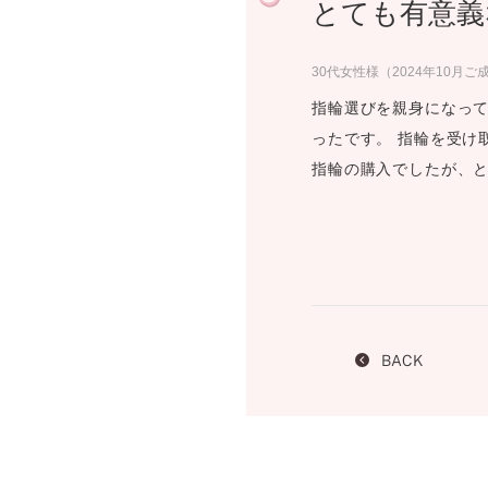
とても有意義
プロ
ペールブラウンゴールド
ン
ブラ
30代女性様（2024年10月ご
コンセプトシリーズ
指輪選びを親身になっ
プロ
オリジンビリーフ
ったです。 指輪を受け
フラワリー
指輪の購入でしたが、
初空
ショ
エトワル
店舗
スワハ
ご来
プレミオン
BACK