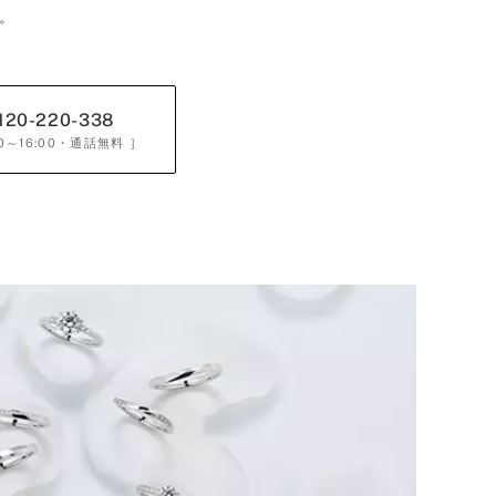
。
120-220-338
0～16:00
・通話無料 ］