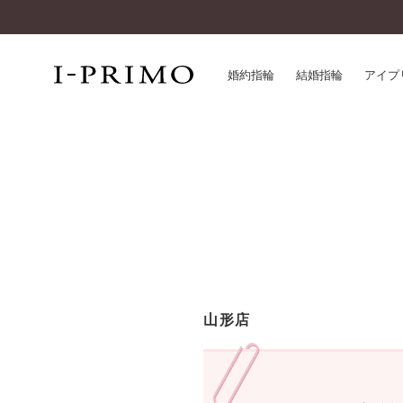
婚約指輪
結婚指輪
アイプ
婚約指輪一覧
アイ
結婚指輪一覧
パー
セットリング一覧
デザ
エタニティリング一覧
品質
アニバーサリージュエリー一覧
一生
近く
コレクション
山形店
®
パーフェクトプロポーズリング
サー
ダイヤモンドプロポーズ
アフ
婚約ネックレス
ご購
ダイヤモンドシェイプコレクション