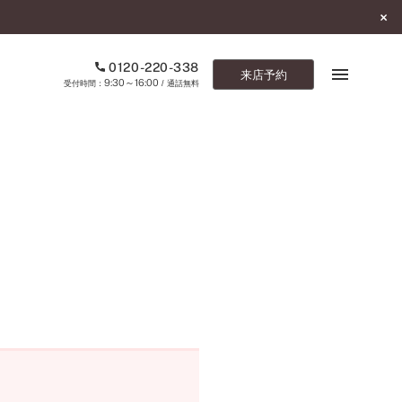
0120-220-338
来店予約
9:30～16:00
受付時間：
/ 通話無料
ブックマーク
ONLINE SHOP
ご来店予約
予約専用ダイヤル
0120-220-338
9:30～16:00
（受付時間：
・通話無料）
カタログ請求
お問い合わせ