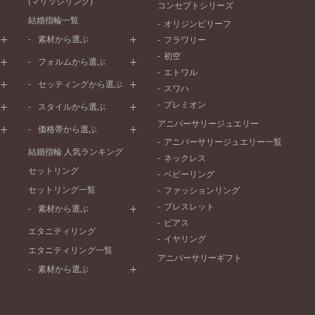
(マリッジリング)
コンセプトシリーズ
結婚指輪一覧
オリジンビリーフ
素材から選ぶ
フラワリー
初空
プラチナ
フォルムから選ぶ
エトワル
イエローゴールド
ストレートライン
セッティングから選ぶ
スワハ
ピンクゴールド
ウェーブライン
プレーン
プレミオン
ド
ペールブラウンゴールド
スタイルから選ぶ
V字ライン
ワンメレ
コンビネーション
アニバーサリージュエリー
シンプル
価格帯から選ぶ
セベラルメレ
フェミニン
アニバーサリージュエリー一覧
50万円～
ラインメレ
結婚指輪 人気ランキング
モード
ネックレス
40万円～50万円
セットリング
エレガント
ベビーリング
30万円～40万円
セットリング一覧
ゴージャス
ファッションリング
20万円～30万円
ブレスレット
素材から選ぶ
10万円～20万円
ピアス
プラチナ
エタニティリング
イヤリング
イエローゴールド
エタニティリング一覧
アニバーサリーギフト
ピンクゴールド
素材から選ぶ
ペールブラウンゴールド
プラチナ
コンビネーション
イエローゴールド