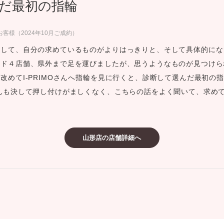
だ最初の指輪
ミスダイヤモンド&バースストー
イダルアイテム
客様（2024年10月ご成約）
して、自分の求めているものがよりはっきりと、そして具体的にな
ポーズサポート
ド４店舗、県外まで足を運びましたが、思うようなものが見つけら
改めてI-PRIMOさんへ指輪を見に行くと、診断して選んだ最初の
ップ
んも決して押し付けがましくなく、こちらの話をよく聞いて、求め
一覧
店予約について
山形店の店舗詳細へ