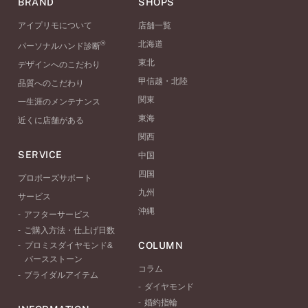
BRAND
SHOPS
アイプリモについて
店舗一覧
®
北海道
パーソナルハンド診断
東北
デザインへのこだわり
甲信越・北陸
品質へのこだわり
関東
一生涯のメンテナンス
東海
近くに店舗がある
関西
SERVICE
中国
四国
プロポーズサポート
九州
サービス
沖縄
アフターサービス
ご購入方法・仕上げ日数
COLUMN
プロミスダイヤモンド&
バースストーン
コラム
ブライダルアイテム
ダイヤモンド
婚約指輪