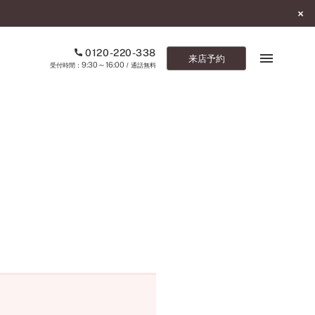
0120-220-338
来店予約
9:30～16:00
受付時間：
/ 通話無料
ブックマーク
ONLINE SHOP
ご来店予約
予約専用ダイヤル
0120-220-338
9:30～16:00
（受付時間：
・通話無料）
カタログ請求
お問い合わせ