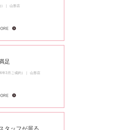
約）
山形店
MORE
満足
6年3月ご成約）
山形店
MORE
スタッフが居る