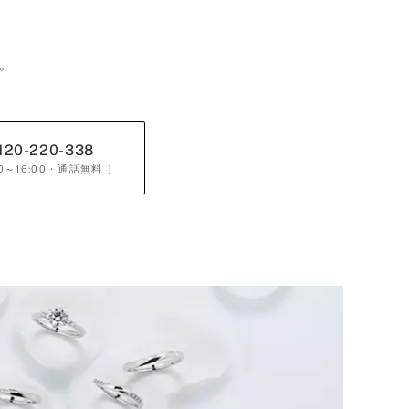
。
120-220-338
0～16:00
・通話無料 ］