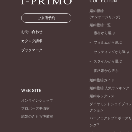
COLLECTION
婚約指輪
(エンゲージリング)
ご来店予約
婚約指輪一覧
お問い合わせ
素材から選ぶ
プラチナ
カタログ請求
フォルムから選ぶ
イエローゴールド
ブックマーク
ストレートライン
セッティングから選ぶ
ピンクゴールド
ウェーブライン
ソリテール
ペールブラウンゴール
スタイルから選ぶ
V字ライン
ワンサイドメレ
コンビネーション
シンプル
価格帯から選ぶ
ダブルサイドメレ
フェミニン
50万円台～
ラインメレ
婚約指輪ガイド
モード
40万円台～
婚約指輪 人気ランキング
エレガント
WEB SITE
30万円台～
婚約ネックレス
ゴージャス
20万円台～
オンラインショップ
ダイヤモンドシェイプコレ
10万円台～
プロポーズ準備室
クション
結婚のきもち準備室
パーフェクトプロポーズリ
®
ング