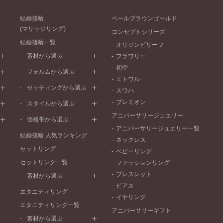
結婚指輪
ペールブラウンゴールド
(マリッジリング)
コンセプトシリーズ
結婚指輪一覧
オリジンビリーフ
素材から選ぶ
フラワリー
初空
プラチナ
フォルムから選ぶ
エトワル
イエローゴールド
ストレートライン
セッティングから選ぶ
スワハ
ピンクゴールド
ウェーブライン
プレーン
プレミオン
ド
ペールブラウンゴールド
スタイルから選ぶ
V字ライン
ワンメレ
コンビネーション
アニバーサリージュエリー
シンプル
価格帯から選ぶ
セベラルメレ
フェミニン
アニバーサリージュエリー一覧
50万円～
ラインメレ
結婚指輪 人気ランキング
モード
ネックレス
40万円～50万円
セットリング
エレガント
ベビーリング
30万円～40万円
セットリング一覧
ゴージャス
ファッションリング
20万円～30万円
ブレスレット
素材から選ぶ
10万円～20万円
ピアス
プラチナ
エタニティリング
イヤリング
イエローゴールド
エタニティリング一覧
アニバーサリーギフト
ピンクゴールド
素材から選ぶ