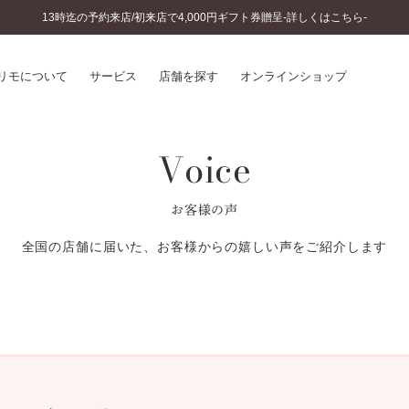
13時迄の予約来店/初来店で4,000円ギフト券贈呈-詳しくはこちら-
リモについて
サービス
店舗を探す
オンラインショップ
Voice
プリモについて
婚約指輪とは
結婚指輪とは
®
ソナルハンド診断
セットリングとは
お客様の声
インへのこだわり
エタニティリングとは
へのこだわり
全国の店舗に届いた、お客様からの嬉しい声をご紹介します
涯のメンテナンス
ニュース一覧
に店舗がある
お客様の声
SWEET STORIES
ビス
ショップブログ
ターサービス
コラム
入方法・仕上げ日数
よくあるご質問