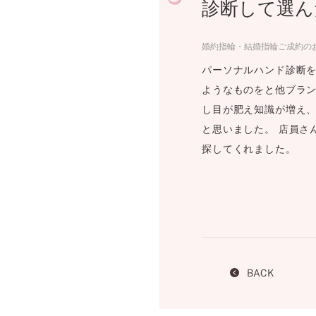
診断して選ん
プロ
ペールブラウンゴールド
ン
ブラ
婚約指輪・結婚指輪ご成約のお
コンセプトシリーズ
パーソナルハンド診断を
プロ
オリジンビリーフ
ようなものをと他ブラン
フラワリー
し目が肥え知識が増え、
初空
ショ
と思いました。 店員さ
エトワル
店舗
探してくれました。
スワハ
ご来
プレミオン
BACK