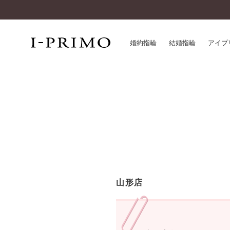
婚約指輪
結婚指輪
アイプ
婚約指輪一覧
アイ
結婚指輪一覧
パー
セットリング一覧
デザ
エタニティリング一覧
品質
アニバーサリージュエリー一覧
一生
近く
コレクション
山形店
®
パーフェクトプロポーズリング
サー
ダイヤモンドプロポーズ
アフ
婚約ネックレス
ご購
ダイヤモンドシェイプコレクション