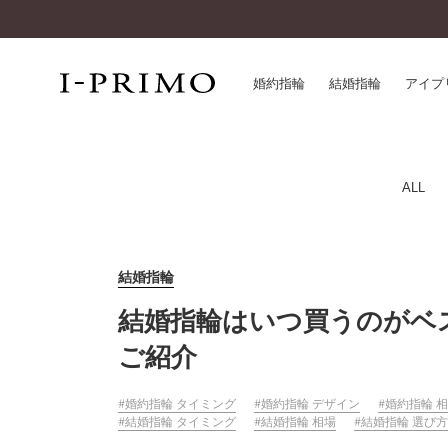
婚約指輪
結婚指輪
アイプ
婚約指輪一覧
アイ
ALL
結婚指輪一覧
パー
セットリング一覧
デザ
エタニティリング一覧
品質
結婚指輪
アニバーサリージュエリー一覧
一生
結婚指輪はいつ買うのがベ
近く
コレクション
ご紹介
®
パーフェクトプロポーズリング
サー
ダイヤモンドプロポーズ
アフ
婚約指輪 タイミング
婚約指輪 デザイン
婚約指輪 
婚約ネックレス
結婚指輪 タイミング
結婚指輪 相場
結婚指輪 選び方
ご購
ダイヤモンドシェイプコレクション