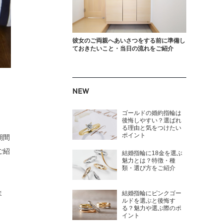
彼女のご両親へあいさつをする前に準備し
ておきたいこと・当日の流れをご紹介
NEW
ゴールドの婚約指輪は
後悔しやすい？選ばれ
る理由と気をつけたい
ポイント
期間
ご紹
結婚指輪に18金を選ぶ
魅力とは？特徴・種
類・選び方をご紹介
ま
結婚指輪にピンクゴー
ルドを選ぶと後悔す
る？魅力や選ぶ際のポ
イント