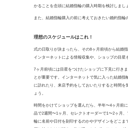
かることを念頭に結婚指輪の購入時期を検討しまし
また、結婚指輪購入の前に考えておきたい婚約指輪
理想のスケジュールはこれ！
式の日取りが決まったら、その8ヶ月前頃から結婚
インターネットによる情報収集や、ショップの目星
7ヶ月前頃には目星をつけたショップに下見に行き
とが重要です。インターネットで気に入った結婚指
に訪れたり、来店予約をしておいたりすると時間を
ょう。
時間をかけてショップを選んだら、半年〜4ヶ月前
品で2週間〜1ヶ月、セレクトオーダーで1〜2ヶ月
輪に名前や日付を刻印するのかやデザインをどこま