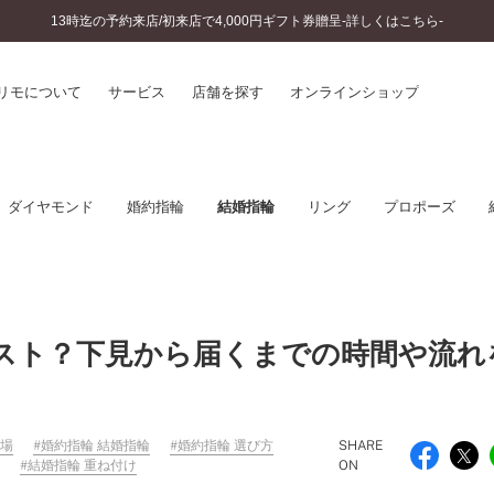
13時迄の予約来店/初来店で4,000円ギフト券贈呈-詳しくはこちら-
リモについて
サービス
店舗を探す
オンラインショップ
プリモについて
婚約指輪とは
ダイヤモンド
婚約指輪
結婚指輪
リング
プロポーズ
結婚指輪とは
®
ソナルハンド診断
セットリングとは
インへのこだわり
エタニティリングとは
へのこだわり
涯のメンテナンス
ニュース一覧
スト？下見から届くまでの時間や流れ
に店舗がある
お客様の声
SWEET STORIES
ビス
ショップブログ
ターサービス
相場
婚約指輪 結婚指輪
婚約指輪 選び方
SHARE
コラム
結婚指輪 重ね付け
ON
入方法・仕上げ日数
よくあるご質問