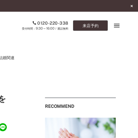
0120-220-338
来店予約
9:30～16:00
受付時間：
/ 通話無料
ブックマーク
結婚関連
ONLINE SHOP
ご来店予約
を
予約専用ダイヤル
0120-220-338
RECOMMEND
9:30～16:00
（受付時間：
・通話無料）
カタログ請求
お問い合わせ