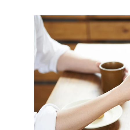
プロ
ペールブラウンゴールド
ン
ブラ
コンセプトシリーズ
プロ
オリジンビリーフ
フラワリー
初空
ショ
エトワル
店舗
スワハ
ご来
プレミオン