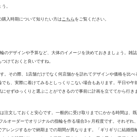
ょう。
の購入時期について知りたい方は
こちら
をご覧ください。
指輪のデザインや予算など、大体のイメージを決めておきましょう。雑
もつけておくと良いですね。
ます。その際、1店舗だけでなく何店舗かを訪れてデザインや価格を比べ
輪でも、実際に着けてみるとしっくりこない場合もあります。平日や午
気にせずゆっくりと選ぶことができるので事前に計画を立ててから行き
には注文しておくと安心です。一般的に受け取りまでにかかる時間は、
、フルオーダーでオリジナルの指輪を作る場合3ヶ月程度です。それぞれ
でアレンジするかで納期までの期間が異なります。「ギリギリに結婚指