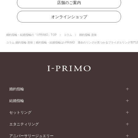
店舗のご案内
オンラインショップ
婚約指輪・結婚指輪の「I-PRIMO」TOP
コラム
婚約指輪 意味
コラム 婚約指輪 意味｜婚約指輪・結婚指輪はI-PRIMO 運命のリングが見つかるブライダルリング専門店I
婚約指輪
婚約指輪 (エンゲージリング)
結婚指輪
婚約指輪一覧
結婚指輪 (マリッジリング)
セットリング
素材から選ぶ
結婚指輪一覧
セットリング
エタニティリング
プラチナ
フォルムから選ぶ
素材から選ぶ
セットリング一覧
エタニティリング
アニバーサリージュエリー