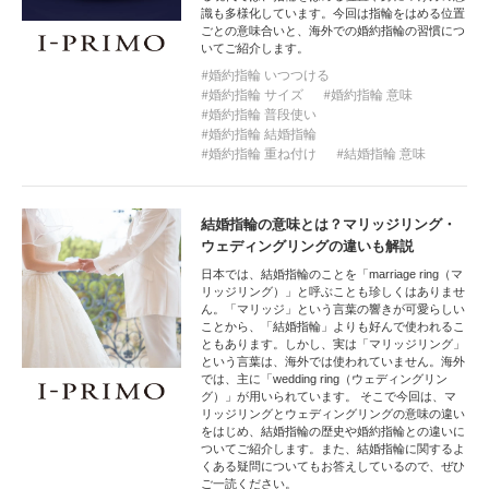
識も多様化しています。今回は指輪をはめる位置
ごとの意味合いと、海外での婚約指輪の習慣につ
いてご紹介します。
婚約指輪 いつつける
婚約指輪 サイズ
婚約指輪 意味
婚約指輪 普段使い
婚約指輪 結婚指輪
婚約指輪 重ね付け
結婚指輪 意味
結婚指輪の意味とは？マリッジリング・
ウェディングリングの違いも解説
日本では、結婚指輪のことを「marriage ring（マ
リッジリング）」と呼ぶことも珍しくはありませ
ん。「マリッジ」という言葉の響きが可愛らしい
ことから、「結婚指輪」よりも好んで使われるこ
ともあります。しかし、実は「マリッジリング」
という言葉は、海外では使われていません。海外
では、主に「wedding ring（ウェディングリン
グ）」が用いられています。 そこで今回は、マ
リッジリングとウェディングリングの意味の違い
をはじめ、結婚指輪の歴史や婚約指輪との違いに
ついてご紹介します。また、結婚指輪に関するよ
くある疑問についてもお答えしているので、ぜひ
ご一読ください。