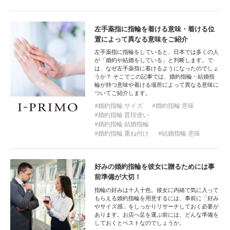
左手薬指に指輪を着ける意味・着ける位
置によって異なる意味をご紹介
左手薬指に指輪をしていると、日本では多くの人
が「婚約や結婚をしている」と判断します。で
は、なぜ左手薬指に着けるようになったのでしょ
うか？ そこでこの記事では、婚約指輪・結婚指
輪が持つ意味や着ける場所によって異なる意味に
ついてご紹介します。
婚約指輪 サイズ
婚約指輪 意味
婚約指輪 普段使い
婚約指輪 結婚指輪
婚約指輪 重ね付け
結婚指輪 意味
好みの婚約指輪を彼女に贈るためには事
前準備が大切！
指輪の好みは十人十色。彼女に内緒で気に入って
もらえる婚約指輪を用意するには、事前に「好み
やサイズ感」をしっかりリサーチしておく必要が
あります。お店へ足を運ぶ前には、どんな準備を
しておくとベストなのでしょうか。