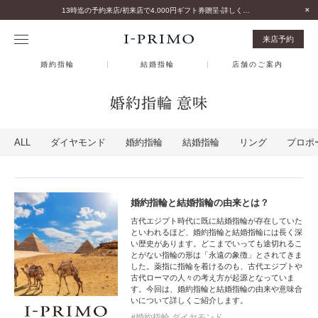
13時迄の予約来店/初来店で4,000円ギフト券贈呈-詳しくはこちら-
来店予約
婚約指輪
結婚指輪
店舗のご案内
婚約指輪 意味
ALL
ダイヤモンド
婚約指輪
結婚指輪
リング
プロポ
婚約指輪と結婚指輪の由来とは？
古代エジプト時代に既に結婚指輪が存在していた
といわれるほど、婚約指輪と結婚指輪には長く深
い歴史があります。どこまでいっても途切れるこ
とがない指輪の形は「永遠の象徴」とされてきま
した。薬指に指輪を着けるのも、古代エジプトや
古代ローマの人々の考え方が起源となっていま
す。今回は、婚約指輪と結婚指輪の由来や意味合
いについて詳しくご紹介します。
婚約指輪 ダイヤモンド