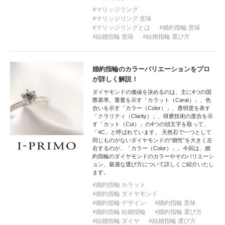
マリッジリング
マリッジリング 意味
マリッジリングとは
婚約指輪 意味
結婚指輪 意味
結婚指輪 選び方
婚約指輪のカラーバリエーションをプロ
が詳しく解説！
ダイヤモンドの価値を決めるのは、主に4つの国
際基準。重量を示す「カラット（Carat）」、色
合いを示す「カラー（Color）」、透明度を表す
「クラリティ（Clarity）」、研磨技術の度合を示
す「カット（Cut）」の4つの頭文字を取って、
「4C」と呼ばれています。 天然石で一つとして
同じものがないダイヤモンドの“個性”を大きく左
右するのが、「カラー（Color）」。今回は、婚
約指輪のダイヤモンドのカラーやそのバリエーシ
ョン、最適な選び方について詳しくご紹介いたし
ます。
婚約指輪 カラット
婚約指輪 ダイヤモンド
婚約指輪 デザイン
婚約指輪 意味
婚約指輪 結婚指輪
婚約指輪 選び方
結婚指輪 ダイヤ
結婚指輪 選び方