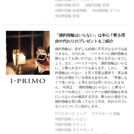
婚約指輪 刻印
婚約指輪 意味
婚約指輪 結婚指輪
結婚指輪 ダイヤ
結婚指輪 意味
「婚約指輪はいらない」は本心？断る理
由や代わりのプレゼントをご紹介
婚約指輪は、必ずしも結婚に不可欠なものではあ
りません。そのため、「パートナーに婚約指輪を
贈らなくても良いのでは」と考える方もいるでし
ょう。また、パートナーから「婚約指輪はいらな
い」と断られるケースもあります。しかし、「婚
約指輪はいらない」と言う言葉は建前で、実は違
う本心が隠れている場合もあるため、「準備しな
くて良いかな」と考えるのは早いかもしれませ
ん。 今回は、「婚約指輪はいらない」と断るパ
ートナーの本心と、パートナーが婚約指輪を本当
にいらないのか確認する方法、断られた場合でも
婚約指輪を受け取ってもらう方法、代わりのプレ
ゼントについてご紹介します。
プロポーズ リング
プロポーズ 指輪
婚約指輪 いらない
婚約指輪 カラット
婚約指輪 ダイヤモンド