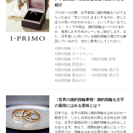
紹介
プロポーズの際、左手薬指に婚約指輪をつけても
らったあと「常につけたままにするのか、外した
ほうが良いのかわからない」という方もいるでし
ょう。 そこで今回は、婚約指輪はいつつけるの
か、着用におすすめのシーンをご紹介します。ま
た、日常使いに向いている婚約指輪の選び方も解
説しているので、ぜひご参考にしてください。
婚約指輪 シンプル
婚約指輪 ダイヤモンド
婚約指輪 デザイン
婚約指輪 意味
婚約指輪 普段使い
婚約指輪 結婚指輪
婚約指輪 選び方
婚約指輪 重ね付け
結婚指輪 選び方
結婚指輪 重ね付け
〈世界の婚約指輪事情〉婚約指輪を左手
の薬指にはめる意味とは？
日本では、左手の薬指に婚約指輪をはめるのが一
般的です。しかし日本以外の異なる文化を持つ国
では、左手の薬指以外にも婚約指輪をはめること
があります。加えて、国際結婚も盛んになってい
る現代では、指輪をはめる位置や身につけ方の意