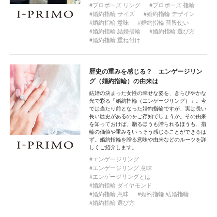
プロポーズ リング
プロポーズ 指輪
婚約指輪 サイズ
婚約指輪 デザイン
婚約指輪 意味
婚約指輪 普段使い
婚約指輪 結婚指輪
婚約指輪 選び方
婚約指輪 重ね付け
歴史の重みを感じる？ エンゲージリン
グ（婚約指輪）の由来は
結婚の決まった女性の幸せな姿を、きらびやかな
光で彩る「婚約指輪（エンゲージリング）」。今
では当たり前となった婚約指輪ですが、実は長い
長い歴史があるのをご存知でしょうか。その由来
を知っておけば、贈るほうも贈られるほうも、指
輪の価値や重みをいっそう感じることができるは
ず。婚約指輪を贈る意味や由来などのルーツを詳
しくご紹介します。
エンゲージリング
エンゲージリング 意味
エンゲージリングとは
婚約指輪 ダイヤモンド
婚約指輪 意味
婚約指輪 結婚指輪
婚約指輪 選び方