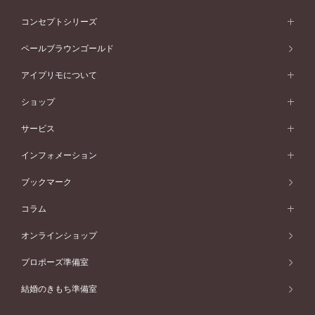
イエローゴールド
ストレートライン
プラチナ
セッティングから選ぶ
フォルムから選ぶ
素材から選ぶ
エタニティリング一覧
アニバーサリージュエリー
コンセプトシリーズ
ピンクゴールド
ウェーブライン
イエローゴールド
ソリテール
ストレートライン
スタイルから選ぶ
プラチナ
セッティングから選ぶ
素材から選ぶ
アニバーサリージュエリー一覧
コンセプトシリーズ
ペールブラウンゴールド
ペールブラウンゴールド
V字ライン
ピンクゴールド
ワンサイドメレ
ウェーブライン
シンプル
イエローゴールド
プレーン
価格帯から選ぶ
スタイルから選ぶ
プラチナ
ネックレス
コンビネーション
オリジンビリーフ
ペールブラウンゴールド
ダブルサイドメレ
アイプリモについて
V字ライン
フェミニン
ピンクゴールド
ワンメレ
50万円台～
シンプル
イエローゴールド
婚約指輪ガイド
ベビーリング
価格帯から選ぶ
フラワリー
コンビネーション
ラインメレ
モード
アイプリモについて
ペールブラウンゴールド
セベラルメレ
ショップ
40万円台～
フェミニン
ピンクゴールド
ファッションリング
50万円～
婚約指輪 人気ランキング
結婚指輪 人気ランキング
初空
エレガント
コンビネーション
ラインメレ
30万円台～
®
モード
パーソナルハンド診断
店舗一覧
ペールブラウンゴールド
ブレスレット
サービス
40万円～50万円
婚約ネックレス
エトワル
ゴージャス
20万円台～
エレガント
ピアス
30万円～40万円
デザインへのこだわり
プロポーズサポート
スワハ
北海道
インフォメーション
ダイヤモンドシェイプコレクション
10万円台～
ゴージャス
イヤリング
20万円～30万円
品質へのこだわり
プレミオン
サービス
ご来店予約について
札幌店
ブックマーク
®
パーフェクトプロポーズリング
アニバーサリーギフト
10万円～20万円
一生涯のメンテナンス
函館店
アフターサービス
ニュース一覧
コラム
ダイヤモンドプロポーズ
取扱店)エヴァンスブライダル 旭川本店
近くに店舗がある
ご購入方法・仕上げ日数
お客様の声
コラム
オンラインショップ
プロミスダイヤモンド&バースストーン
東北
SWEET STORIES
ダイヤモンド
プロポーズ準備室
婚約指輪
ブライダルアイテム
仙台店
ショップブログ
結婚のきもち準備室
結婚指輪
青森店
公式アンバサダー