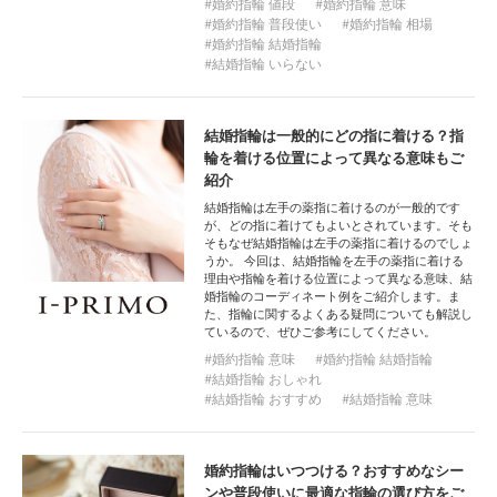
婚約指輪 値段
婚約指輪 意味
婚約指輪 普段使い
婚約指輪 相場
婚約指輪 結婚指輪
結婚指輪 いらない
結婚指輪は一般的にどの指に着ける？指
輪を着ける位置によって異なる意味もご
紹介
結婚指輪は左手の薬指に着けるのが一般的です
が、どの指に着けてもよいとされています。そも
そもなぜ結婚指輪は左手の薬指に着けるのでしょ
うか。 今回は、結婚指輪を左手の薬指に着ける
理由や指輪を着ける位置によって異なる意味、結
婚指輪のコーディネート例をご紹介します。ま
た、指輪に関するよくある疑問についても解説し
ているので、ぜひご参考にしてください。
婚約指輪 意味
婚約指輪 結婚指輪
結婚指輪 おしゃれ
結婚指輪 おすすめ
結婚指輪 意味
婚約指輪はいつつける？おすすめなシー
ンや普段使いに最適な指輪の選び方をご