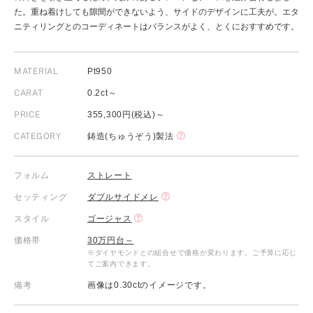
た。重ね着けしても隙間ができないよう、サイドのデザインに工夫が。エタ
ニティリングとのコーディネートはバランスがよく、とくにおすすめです。
MATERIAL
Pt950
CARAT
0.2ct～
PRICE
355,300円(税込)～
CATEGORY
鋳造(ちゅうぞう)製法
フォルム
ストレート
セッティング
ダブルサイドメレ
スタイル
ゴージャス
価格帯
30万円台～
※ダイヤモンドとの組合せで価格が変わります。ご予算に応じ
てご案内できます。
備考
画像は0.30ctのイメージです。