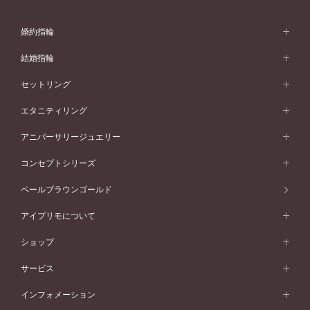
婚約指輪
婚約指輪 (エンゲージリング)
結婚指輪
婚約指輪一覧
結婚指輪 (マリッジリング)
セットリング
素材から選ぶ
結婚指輪一覧
セットリング
エタニティリング
プラチナ
フォルムから選ぶ
素材から選ぶ
セットリング一覧
エタニティリング
アニバーサリージュエリー
イエローゴールド
ストレートライン
プラチナ
セッティングから選ぶ
フォルムから選ぶ
素材から選ぶ
エタニティリング一覧
アニバーサリージュエリー
コンセプトシリーズ
ピンクゴールド
ウェーブライン
イエローゴールド
ソリテール
ストレートライン
スタイルから選ぶ
プラチナ
セッティングから選ぶ
素材から選ぶ
アニバーサリージュエリー一覧
コンセプトシリーズ
ペールブラウンゴールド
ペールブラウンゴールド
V字ライン
ピンクゴールド
ワンサイドメレ
ウェーブライン
シンプル
イエローゴールド
プレーン
価格帯から選ぶ
スタイルから選ぶ
プラチナ
ネックレス
コンビネーション
オリジンビリーフ
ペールブラウンゴールド
ダブルサイドメレ
アイプリモについて
V字ライン
フェミニン
ピンクゴールド
ワンメレ
50万円台～
シンプル
イエローゴールド
婚約指輪ガイド
ベビーリング
価格帯から選ぶ
フラワリー
コンビネーション
ラインメレ
モード
アイプリモについて
ペールブラウンゴールド
セベラルメレ
ショップ
40万円台～
フェミニン
ピンクゴールド
ファッションリング
50万円～
婚約指輪 人気ランキング
結婚指輪 人気ランキング
初空
エレガント
コンビネーション
ラインメレ
30万円台～
®
モード
パーソナルハンド診断
店舗一覧
ペールブラウンゴールド
ブレスレット
サービス
40万円～50万円
婚約ネックレス
エトワル
ゴージャス
20万円台～
エレガント
ピアス
30万円～40万円
デザインへのこだわり
プロポーズサポート
スワハ
北海道
インフォメーション
ダイヤモンドシェイプコレクション
10万円台～
ゴージャス
イヤリング
20万円～30万円