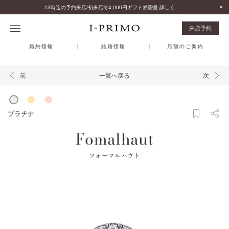
13時迄の予約来店/初来店で4,000円ギフト券贈呈-詳しくはこちら-
来店予約
婚約指輪
結婚指輪
店舗のご案内
一覧へ戻る
前
次
プラチナ
Fomalhaut
フォーマルハウト