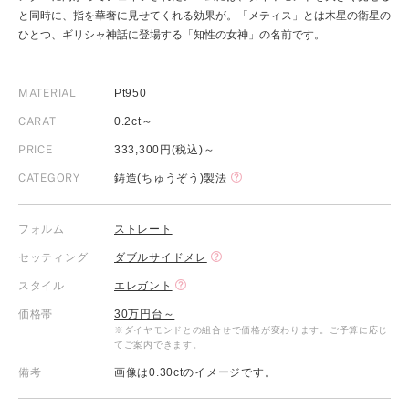
と同時に、指を華奢に見せてくれる効果が。「メティス」とは木星の衛星の
ひとつ、ギリシャ神話に登場する「知性の女神」の名前です。
MATERIAL
Pt950
CARAT
0.2ct～
PRICE
333,300円(税込)～
CATEGORY
鋳造(ちゅうぞう)製法
フォルム
ストレート
セッティング
ダブルサイドメレ
スタイル
エレガント
価格帯
30万円台～
※ダイヤモンドとの組合せで価格が変わります。ご予算に応じ
てご案内できます。
備考
画像は0.30ctのイメージです。