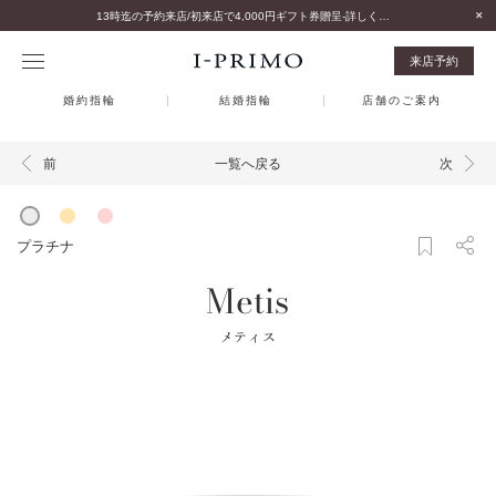
13時迄の予約来店/初来店で4,000円ギフト券贈呈-詳しくはこちら-
来店予約
婚約指輪
結婚指輪
店舗のご案内
一覧へ戻る
前
次
プラチナ
Metis
メティス