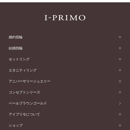
婚約指輪
婚約指輪 (エンゲージリング)
結婚指輪
婚約指輪一覧
結婚指輪 (マリッジリング)
セットリング
素材から選ぶ
結婚指輪一覧
セットリング
エタニティリング
プラチナ
フォルムから選ぶ
素材から選ぶ
セットリング一覧
エタニティリング
アニバーサリージュエリー
イエローゴールド
ストレートライン
プラチナ
セッティングから選ぶ
フォルムから選ぶ
素材から選ぶ
エタニティリング一覧
アニバーサリージュエリー
コンセプトシリーズ
ピンクゴールド
ウェーブライン
イエローゴールド
ソリテール
ストレートライン
スタイルから選ぶ
プラチナ
セッティングから選ぶ
素材から選ぶ
アニバーサリージュエリー一覧
コンセプトシリーズ
ペールブラウンゴールド
ペールブラウンゴールド
V字ライン
ピンクゴールド
ワンサイドメレ
ウェーブライン
シンプル
イエローゴールド
プレーン
価格帯から選ぶ
スタイルから選ぶ
プラチナ
ネックレス
コンビネーション
オリジンビリーフ
ペールブラウンゴールド
ダブルサイドメレ
アイプリモについて
V字ライン
フェミニン
ピンクゴールド
ワンメレ
50万円台～
シンプル
イエローゴールド
婚約指輪ガイド
ベビーリング
価格帯から選ぶ
フラワリー
コンビネーション
ラインメレ
モード
アイプリモについて
ペールブラウンゴールド
セベラルメレ
ショップ
40万円台～
フェミニン
ピンクゴールド
ファッションリング
50万円～
婚約指輪 人気ランキング
結婚指輪 人気ランキング
初空