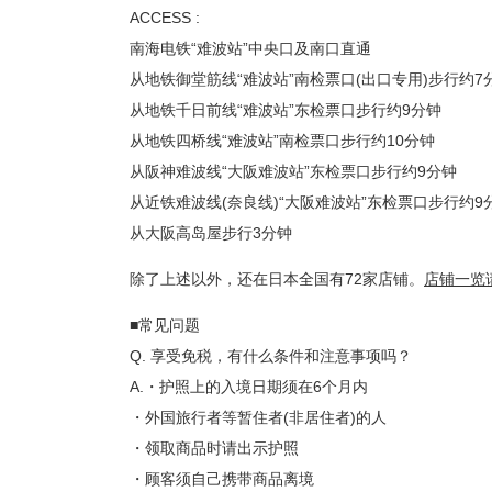
ACCESS :
南海电铁“难波站”中央口及南口直通
从地铁御堂筋线“难波站”南检票口(出口专用)步行约7
从地铁千日前线“难波站”东检票口步行约9分钟
从地铁四桥线“难波站”南检票口步行约10分钟
从阪神难波线“大阪难波站”东检票口步行约9分钟
从近铁难波线(奈良线)“大阪难波站”东检票口步行约9
从大阪高岛屋步行3分钟
除了上述以外，还在日本全国有72家店铺。
店铺一览
■常见问题
Q. 享受免税，有什么条件和注意事项吗？
A.・护照上的入境日期须在6个月内
・外国旅行者等暂住者(非居住者)的人
・领取商品时请出示护照
・顾客须自己携带商品离境