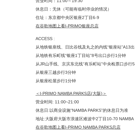
营业时间：11:00～19:30
休息日：无休（可能有临时停业的情况）
住址：东京都中央区银座2丁目6-9
在谷歌地图上看I-PRIMO银座总店
ACCESS :
从地铁银座线、日比谷线及丸之的内线“银座站”A13
从地铁有乐町线“银座1丁目站”8号出口步行1分钟
从JR山手线、京滨东北线“有乐町站”中央检票口步行
从银座三越步行3分钟
从银座松屋步行1分钟
＜I-PRIMO NAMBA PARKS店(大阪)＞
营业时间: 11:00~21:00
休息日:以商业设施“NAMBA PARKS”的休息日为准
地址:大阪府大阪市浪速区难波中2丁目10-70 NAMBA P
在谷歌地图上看I-PRIMO NAMBA PARKS总店