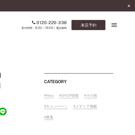
0120-220-338
来店予約
9:30～16:00
受付時間：
/ 通話無料
ブックマーク
ONLINE SHOP
g
ご来店予約
CATEGORY
的
予約専用ダイヤル
New
SHOP情報
その他
0120-220-338
キャンペーン
メディア掲載
9:30～16:00
（受付時間：
・通話無料）
募集
カタログ請求
お問い合わせ