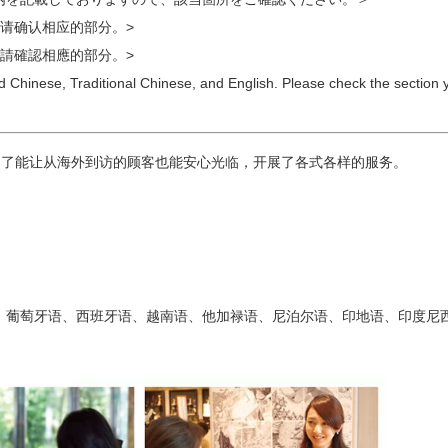
ミスダイヤモンド&バースストー
请确认相应的部分。>
イダルアイテム
請確認相應的部分。>
fied Chinese, Traditional Chinese, and English. Please check the section 
ポーズサポート
店，为了能让从海外到访的顾客也能安心光临，开展了各式各样的服务。
ップ
一覧
店予約について
、葡萄牙语、西班牙语、越南语、他加禄语、尼泊尔语、印地语、印度尼