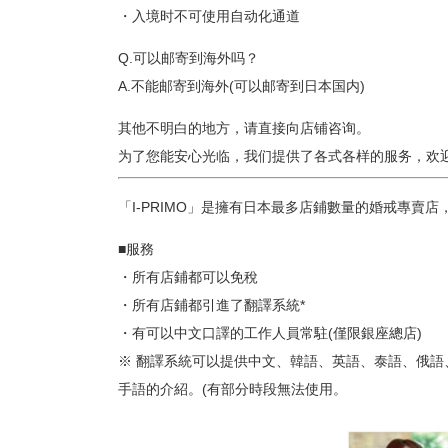
・入境时不可使用自动化通道
Q.可以邮寄到海外吗？
A.不能邮寄到海外(可以邮寄到日本国内)
其他不明白的地方，请直接向店铺咨询。
为了您能安心光临，我们提供了各式各样的服务，欢迎随
「I-PRIMO」是擁有日本最多店鋪數量的婚戒專
■服務
・所有店鋪都可以免稅
・所有店鋪都引進了翻譯系統*
・有可以中文口譯的工作人員常駐(僅限銀座總店)
※ 翻譯系統可以提供中文、韓語、英語、泰語、俄
手語的介紹。(有部分時段無法使用。