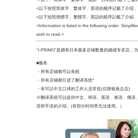
プロ
ペールブラウンゴールド
<以下按照简体字、繁体字、英语的顺序记载了介绍，
ン
ブラ
<以下按照簡體字、繁體字、英語的順序記載了介紹，
コンセプトシリーズ
<Information is listed in the following order: Simpli
プロ
wish to read.>
オリジンビリーフ
フラワリー
“I-PRIMO”是拥有日本最多店铺数量的婚戒专卖
初空
ショ
エトワル
店舗
■服务
スワハ
ご来
・所有店铺都可以免税
プレミオン
・所有店铺都引进了翻译系统*
・有可以中文口译的工作人员常驻(仅限银座总店)
※翻译系统可以提供中文、韩语、英语、泰语、俄语
语和手语的介绍。(有部分时间带无法使用。）