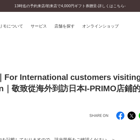
13時迄の予約来店/初来店で4,000円ギフト券贈呈-詳しくはこちら-
リモについて
サービス
店舗を探す
オンラインショップ
プリモについて
婚約指輪とは
結婚指輪とは
®
ソナルハンド診断
セットリングとは
インへのこだわり
ernational customers visitin
エタニティリングとは
へのこだわり
in Japan｜敬致從海外到訪日本I-PRIMO店鋪
涯のメンテナンス
ニュース一覧
に店舗がある
お客様の声
SWEET STORIES
ビス
SHARE ON
ショップブログ
ターサービス
コラム
入方法・仕上げ日数
よくあるご質問
内を記載しておりますので、該当箇所をご確認ください。＞