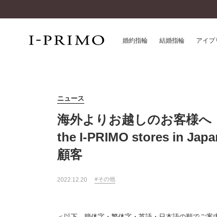
婚約指輪
結婚指輪
アイプ
婚約指輪一覧
アイ
ニュース
結婚指輪一覧
パー
セットリング一覧
デザ
海外よりお越しのお客様へ｜For Int
エタニティリング一覧
品質
the I-PRIMO stores 
アニバーサリージュエリー一覧
一生
顧客
近く
コレクション
®
パーフェクトプロポーズリング
その他
サー
2022.12.20
ダイヤモンドプロポーズ
アフ
婚約ネックレス
ご購
ダイヤモンドシェイプコレクション
＜以下、簡体字・繁体字・英語・日本語の順でご案