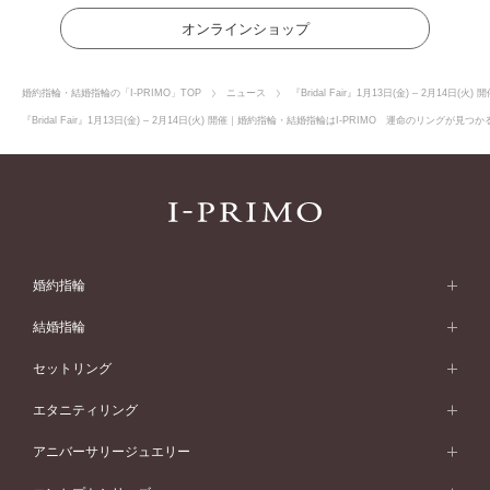
オンラインショップ
婚約指輪・結婚指輪の「I-PRIMO」TOP
ニュース
『Bridal Fair』1月13日(金) – 2月14日(火) 
『Bridal Fair』1月13日(金) – 2月14日(火) 開催｜婚約指輪・結婚指輪はI-PRIMO 運命のリングが
婚約指輪
婚約指輪 (エンゲージリング)
結婚指輪
婚約指輪一覧
結婚指輪 (マリッジリング)
セットリング
素材から選ぶ
結婚指輪一覧
セットリング
エタニティリング
プラチナ
フォルムから選ぶ
素材から選ぶ
セットリング一覧
エタニティリング
アニバーサリージュエリー
イエローゴールド
ストレートライン
プラチナ
セッティングから選ぶ
フォルムから選ぶ
素材から選ぶ
エタニティリング一覧
アニバーサリージュエリー