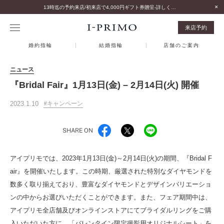
13時迄の予約来店/初来店で4,000円ギフト券贈呈-詳しくはこちら-
来店予約
婚約指輪
結婚指輪
店舗のご案内
ニュース
『Bridal Fair』1月13日(金) – 2月14日(火) 開催
2023.1.10
キャンペーン
SHARE ON
アイプリモでは、2023年1月13日(金)～2月14日(火)の期間、『Bridal F
air』を開催いたします。この時期、厳選された特別なダイヤモンドを
数多く取り揃えており、豊富なダイヤモンドとデザインバリエーショ
ンの中からお選びいただくことができます。また、フェア期間中は、
アイプリモ全店舗及びオンラインストアにてブライダルリングをご購
入いただいた方に、「バレンタイン限定撮影用オリジナルシート」を