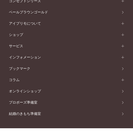
コンセプトシリーズ
ピンクゴールド
ウェーブライン
イエローゴールド
ソリテール
ストレートライン
スタイルから選ぶ
プラチナ
セッティングから選ぶ
素材から選ぶ
アニバーサリージュエリー一覧
コンセプトシリーズ
ペールブラウンゴールド
ペールブラウンゴールド
V字ライン
ピンクゴールド
ワンサイドメレ
ウェーブライン
シンプル
イエローゴールド
プレーン
価格帯から選ぶ
スタイルから選ぶ
プラチナ
ネックレス
コンビネーション
オリジンビリーフ
ペールブラウンゴールド
ダブルサイドメレ
アイプリモについて
V字ライン
フェミニン
ピンクゴールド
ワンメレ
50万円台～
シンプル
イエローゴールド
婚約指輪ガイド
ベビーリング
価格帯から選ぶ
フラワリー
コンビネーション
ラインメレ
モード
アイプリモについて
ペールブラウンゴールド
セベラルメレ
ショップ
40万円台～
フェミニン
ピンクゴールド
ファッションリング
50万円～
婚約指輪 人気ランキング
結婚指輪 人気ランキング
初空
エレガント
コンビネーション
ラインメレ
30万円台～
®
モード
パーソナルハンド診断
店舗一覧
ペールブラウンゴールド
ブレスレット
サービス
40万円～50万円
婚約ネックレス
エトワル
ゴージャス
20万円台～
エレガント
ピアス
30万円～40万円
デザインへのこだわり
プロポーズサポート
スワハ
北海道
インフォメーション
ダイヤモンドシェイプコレクション
10万円台～
ゴージャス
イヤリング
20万円～30万円
品質へのこだわり
プレミオン
サービス
ご来店予約について
札幌店
ブックマーク
®
パーフェクトプロポーズリング
アニバーサリーギフト
10万円～20万円
一生涯のメンテナンス
函館店
アフターサービス
ニュース一覧
コラム
ダイヤモンドプロポーズ
取扱店)エヴァンスブライダル 旭川本店
近くに店舗がある
ご購入方法・仕上げ日数
お客様の声
コラム
オンラインショップ
プロミスダイヤモンド&バースストーン
東北
SWEET STORIES
ダイヤモンド
プロポーズ準備室
婚約指輪
ブライダルアイテム
仙台店
ショップブログ
結婚のきもち準備室
結婚指輪
青森店
公式アンバサダー
リング
弘前パークホテル店
よくあるご質問