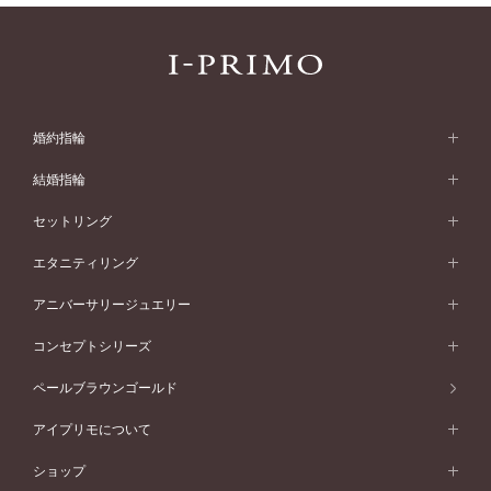
婚約指輪
婚約指輪 (エンゲージリング)
結婚指輪
婚約指輪一覧
結婚指輪 (マリッジリング)
セットリング
素材から選ぶ
結婚指輪一覧
セットリング
エタニティリング
プラチナ
フォルムから選ぶ
素材から選ぶ
セットリング一覧
エタニティリング
アニバーサリージュエリー
イエローゴールド
ストレートライン
プラチナ
セッティングから選ぶ
フォルムから選ぶ
素材から選ぶ
エタニティリング一覧
アニバーサリージュエリー
コンセプトシリーズ
ピンクゴールド
ウェーブライン
イエローゴールド
ソリテール
ストレートライン
スタイルから選ぶ
プラチナ
セッティングから選ぶ
素材から選ぶ
アニバーサリージュエリー一覧
コンセプトシリーズ
ペールブラウンゴールド
ペールブラウンゴールド
V字ライン
ピンクゴールド
ワンサイドメレ
ウェーブライン
シンプル
イエローゴールド
プレーン
価格帯から選ぶ
スタイルから選ぶ
プラチナ
ネックレス
コンビネーション
オリジンビリーフ
ペールブラウンゴールド
ダブルサイドメレ
アイプリモについて
V字ライン
フェミニン
ピンクゴールド
ワンメレ
50万円台～
シンプル
イエローゴールド
婚約指輪ガイド
ベビーリング
価格帯から選ぶ
フラワリー
コンビネーション
ラインメレ
モード
アイプリモについて
ペールブラウンゴールド
セベラルメレ
ショップ
40万円台～
フェミニン
ピンクゴールド
ファッションリング
50万円～
婚約指輪 人気ランキング
結婚指輪 人気ランキング
初空