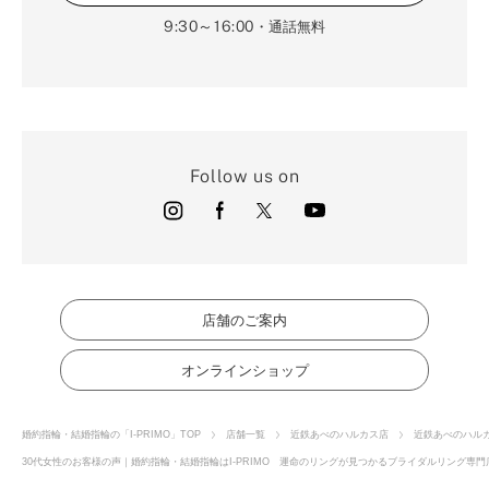
9:30～16:00
・通話無料
Follow us on
店舗のご案内
オンラインショップ
婚約指輪・結婚指輪の「I-PRIMO」TOP
店舗一覧
近鉄あべのハルカス店
近鉄あべのハル
30代女性のお客様の声｜婚約指輪・結婚指輪はI-PRIMO 運命のリングが見つかるブライダルリング専門店