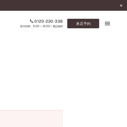
0120-220-338
来店予約
9:30～16:00
受付時間：
/ 通話無料
ブックマーク
ONLINE SHOP
ご来店予約
予約専用ダイヤル
0120-220-338
9:30～16:00
（受付時間：
・通話無料）
カタログ請求
お問い合わせ