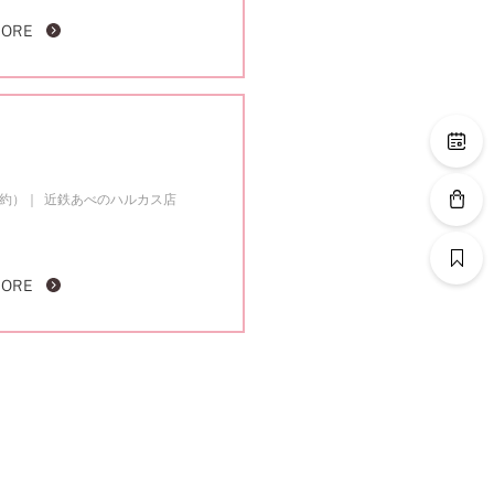
MORE
成約）
近鉄あべのハルカス店
MORE