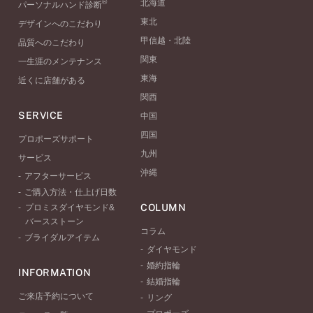
®
北海道
パーソナルハンド診断
東北
デザインへのこだわり
甲信越・北陸
品質へのこだわり
関東
一生涯のメンテナンス
東海
近くに店舗がある
関西
SERVICE
中国
四国
プロポーズサポート
九州
サービス
沖縄
アフターサービス
ご購入方法・仕上げ日数
COLUMN
プロミスダイヤモンド&
バースストーン
コラム
ブライダルアイテム
ダイヤモンド
婚約指輪
INFORMATION
結婚指輪
ご来店予約について
リング