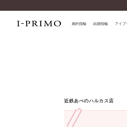
婚約指輪
結婚指輪
アイプ
婚約指輪一覧
アイ
結婚指輪一覧
パー
セットリング一覧
デザ
エタニティリング一覧
品質
アニバーサリージュエリー一覧
一生
近く
コレクション
近鉄あべのハルカス店
®
パーフェクトプロポーズリング
サー
ダイヤモンドプロポーズ
アフ
婚約ネックレス
ご購
ダイヤモンドシェイプコレクション