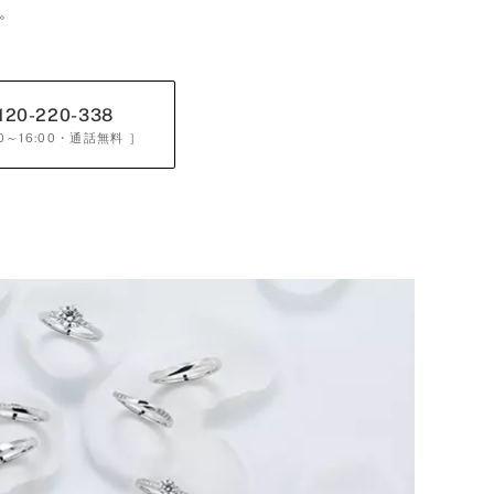
。
120-220-338
0～16:00
・通話無料 ］