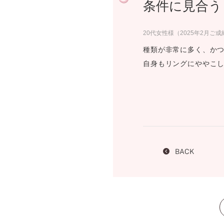
条件に見合う
プロ
ペールブラウンゴールド
ン
ブラ
20代女性様（2025年2月ご成
コンセプトシリーズ
種類が非常に多く、か
プロ
オリジンビリーフ
自身もリングにややこ
フラワリー
初空
ショ
エトワル
店舗
スワハ
ご来
プレミオン
BACK