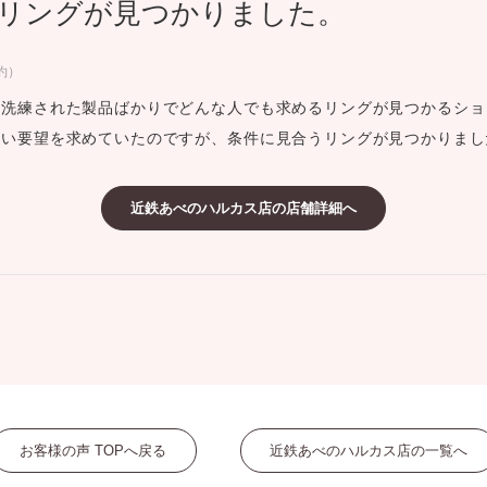
リングが見つかりました。
ミスダイヤモンド&バースストー
イダルアイテム
約）
つ洗練された製品ばかりでどんな人でも求めるリングが見つかるショ
ポーズサポート
しい要望を求めていたのですが、条件に見合うリングが見つかりまし
ップ
近鉄あべのハルカス店の店舗詳細へ
一覧
店予約について
お客様の声 TOPへ戻る
近鉄あべのハルカス店の一覧へ