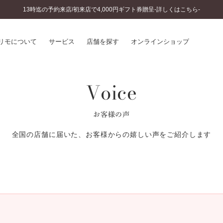
13時迄の予約来店/初来店で4,000円ギフト券贈呈-詳しくはこちら-
リモについて
サービス
店舗を探す
オンラインショップ
Voice
プリモについて
婚約指輪とは
結婚指輪とは
®
ソナルハンド診断
セットリングとは
お客様の声
インへのこだわり
エタニティリングとは
へのこだわり
全国の店舗に届いた、お客様からの嬉しい声をご紹介します
涯のメンテナンス
ニュース一覧
に店舗がある
お客様の声
SWEET STORIES
ビス
ショップブログ
ターサービス
コラム
入方法・仕上げ日数
よくあるご質問