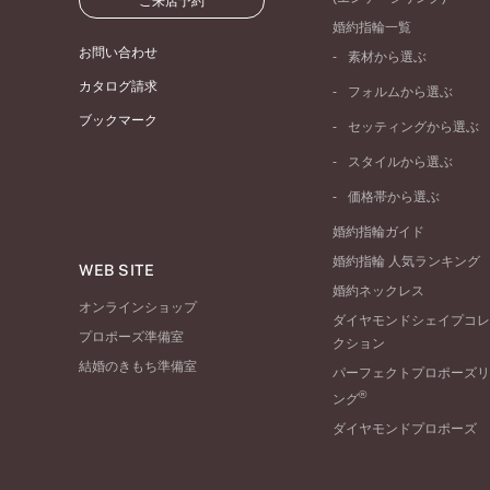
ご来店予約
婚約指輪一覧
お問い合わせ
素材から選ぶ
プラチナ
カタログ請求
フォルムから選ぶ
イエローゴールド
ブックマーク
ストレートライン
セッティングから選ぶ
ピンクゴールド
ウェーブライン
ソリテール
ペールブラウンゴール
スタイルから選ぶ
V字ライン
ワンサイドメレ
コンビネーション
シンプル
価格帯から選ぶ
ダブルサイドメレ
フェミニン
50万円台～
ラインメレ
婚約指輪ガイド
モード
40万円台～
婚約指輪 人気ランキング
エレガント
WEB SITE
30万円台～
婚約ネックレス
ゴージャス
20万円台～
オンラインショップ
ダイヤモンドシェイプコレ
10万円台～
プロポーズ準備室
クション
結婚のきもち準備室
パーフェクトプロポーズリ
®
ング
ダイヤモンドプロポーズ