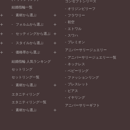
コンセプトシリーズ
結婚指輪一覧
オリジンビリーフ
素材から選ぶ
フラワリー
初空
プラチナ
フォルムから選ぶ
エトワル
イエローゴールド
ストレートライン
セッティングから選ぶ
スワハ
ピンクゴールド
ウェーブライン
プレーン
プレミオン
ド
ペールブラウンゴールド
スタイルから選ぶ
V字ライン
ワンメレ
コンビネーション
アニバーサリージュエリー
シンプル
価格帯から選ぶ
セベラルメレ
フェミニン
アニバーサリージュエリー一覧
50万円～
ラインメレ
結婚指輪 人気ランキング
モード
ネックレス
40万円～50万円
セットリング
エレガント
ベビーリング
30万円～40万円
セットリング一覧
ゴージャス
ファッションリング
20万円～30万円
ブレスレット
素材から選ぶ
10万円～20万円
ピアス
プラチナ
エタニティリング
イヤリング
イエローゴールド
エタニティリング一覧
アニバーサリーギフト
ピンクゴールド
素材から選ぶ
ペールブラウンゴールド
プラチナ
コンビネーション
イエローゴールド