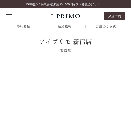
13時迄の予約来店/初来店で4,000円ギフト券贈呈-詳しくはこちら-
来店予約
婚約指輪
結婚指輪
店舗のご案内
アイプリモ 新宿店
（東京都）