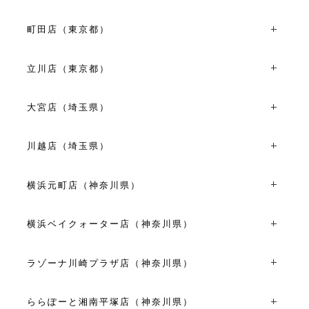
TEL：03-5960-7675
VIEW MORE
〒180-0003東京都武蔵野市吉祥寺南町1丁目7-1 吉祥寺マ
11:00～19:00
ルイ店3F
町田店（東京都）
VIEW MORE
TEL：0422-40-0566
〒194-0022東京都町田市森野1丁目39-15
平日 11:00～19:00
TEL：042-710-6136
土日祝 10:30～20:00
立川店（東京都）
11:00~19:00
VIEW MORE
〒190-0023東京都立川市柴崎町3丁目6-4
VIEW MORE
TEL：042-528-8171
大宮店（埼玉県）
平日 10:30～18:30
〒330-0854埼玉県さいたま市大宮区桜木町１丁目６-２
土日祝 11:00～19:00
大宮そごうビル内専門店街オズ２４ ２F
川越店（埼玉県）
TEL：048-650-1470
VIEW MORE
〒350-0043埼玉県川越市新富町２丁目２４-５
10:00～20:00
TEL：049-227-7261
横浜元町店（神奈川県）
VIEW MORE
10:00～18:00
〒231-0861神奈川県横浜市中区元町1丁目11-5
VIEW MORE
TEL：045-228-1808
横浜ベイクォーター店（神奈川県）
11:00～19:00
〒221-0056神奈川県横浜市神奈川区金港町1-10横浜ベイク
VIEW MORE
ォーター4F
ラゾーナ川崎プラザ店（神奈川県）
TEL：045-441-0731
〒212-8576神奈川県川崎市幸区堀川町72-1 ラゾーナ川崎
11:00～20:00
プラザ2F
ららぽーと湘南平塚店（神奈川県）