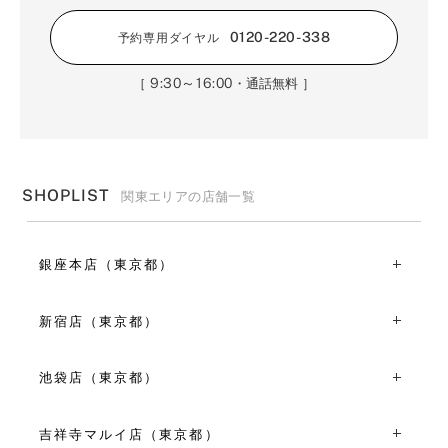
0120-220-338
予約専用ダイヤル
9:30～16:00
［
・通話無料 ］
SHOPLIST
関東エリアの店舗一覧
銀座本店（東京都）
〒104-0061東京都中央区銀座2丁目6-9
TEL：03-3528-6921
新宿店（東京都）
10:30～19:30
〒160-0022東京都新宿区新宿3丁目1-21
VIEW MORE
TEL：03-5360-8921
池袋店（東京都）
平日 11:00～19:00
〒170-0013東京都豊島区東池袋1丁目8-1 WACCA
土日祝 10:30～19:30
IKEBUKURO1F
吉祥寺マルイ店（東京都）