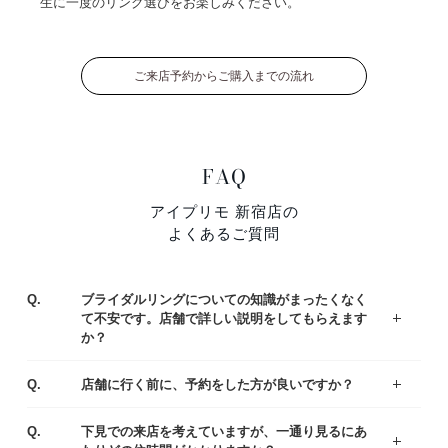
生に一度のリング選びをお楽しみください。
ご来店予約からご購入までの流れ
FAQ
アイプリモ 新宿店の
よくあるご質問
Q.
ブライダルリングについての知識がまったくなく
て不安です。店舗で詳しい説明をしてもらえます
か？
ジュエリーコーディネーターの資格を持つ専門スタッフがお客様一人ひとりの運命のリング選びをサポートいたします。わからないことや不安なことがあれば、お気軽にご質問ください。
まずはアイプリモの人気なデザインをご紹介している、リングランキングも参考くださいませ。
A.
Q.
店舗に行く前に、予約をした方が良いですか？
ご予約なしでもご覧いただけますが、事前にご予約をいただけるとお待たせすることなくスムーズにご案内させていただきます。
A.
Q.
下見での来店を考えていますが、一通り見るにあ