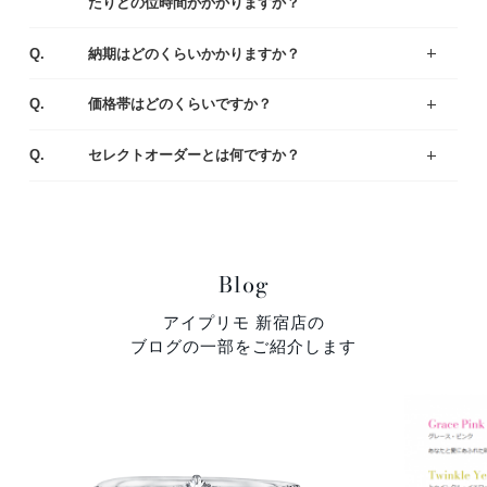
たりどの位時間がかかりますか？
お客様により様々ですが、ゆっくりご覧いただきますと、だいたい1時間半～2時間くらいお時間をいただく場合が多いです。お急ぎの場合は、予めお伝え頂ければご都合に合わせてご案内いたします。
A.
Q.
納期はどのくらいかかりますか？
出来上がりまでは4週間程度お時間を頂戴いたします。お急ぎの場合は店舗にてご相談ください。
A.
Q.
価格帯はどのくらいですか？
一般的な平均価格は婚約指輪が30～40万、結婚指輪は20～25万です。
様々なラインナップの中から、ご予算にあわせてご提案いたしますのでお気軽にご相談ください。
A.
Q.
セレクトオーダーとは何ですか？
デザイン・素材・ダイヤモンドをお好みやご予算に合わせて選んでいただくことができます。おふたりにとって特別な婚約指輪（エンゲージリング）・結婚指輪（マリッジリング）になるように熟練の職人がひとつひとつ丁寧に製作しています。
A.
Blog
アイプリモ 新宿店の
ブログの一部をご紹介します