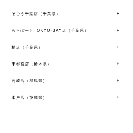
VIEW MORE
TEL：044-280-6816
〒254-8510神奈川県平塚市天沼１０-１ ららぽーと湘南平
10:00～21:00
塚２F
そごう千葉店（千葉県）
VIEW MORE
TEL：0463-25-0077
〒260-8557千葉県千葉市中央区新町1000 そごう千葉店3F
平日・日祝10:00～20:00
TEL：043-301-3824
土曜日10:00～21:00
ららぽーとTOKYO-BAY店（千葉県）
10:00～20:00
8/8(土)～8/15(土)10:00～21:00
〒273-8530千葉県船橋市浜町2丁目1-1 ららぽーとTOKYO-
※施設営業時間に準ずる
BAY 南館2F
柏店（千葉県）
VIEW MORE
VIEW MORE
TEL：047-404-8051
〒277-0842千葉県柏市末広町１５-２
平日10:00～20:00
TEL：04-7141-1331
土日祝10:00～21:00
宇都宮店（栃木県）
11:00～19:00
お盆期間（8月10日～8月16日）10:00～21:00
〒320-0801栃木県宇都宮市池上町４-２３
VIEW MORE
VIEW MORE
TEL：028-610-6720
高崎店（群馬県）
10:00～18:00
〒370-0849群馬県高崎市八島町４８-４
VIEW MORE
TEL：027-321-5600
水戸店（茨城県）
10:00～18:00
〒310-0026茨城県水戸市泉町１丁目１-４
VIEW MORE
TEL：029-300-1477
10:00～18:00
VIEW MORE