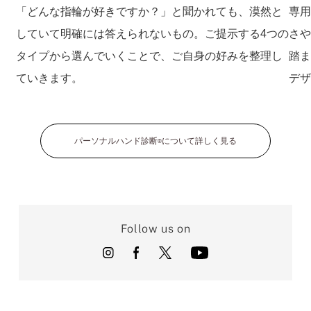
「どんな指輪が好きですか？」と聞かれても、漠然と
専
していて明確には答えられないもの。ご提示する4つの
さ
タイプから選んでいくことで、ご自身の好みを整理し
踏
ていきます。
デ
パーソナルハンド診断
について詳しく見る
®
Follow us on