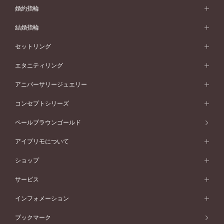
婚約指輪
婚約指輪 (エンゲージリング)
結婚指輪
婚約指輪一覧
結婚指輪 (マリッジリング)
セットリング
素材から選ぶ
結婚指輪一覧
セットリング
エタニティリング
プラチナ
フォルムから選ぶ
素材から選ぶ
セットリング一覧
エタニティリング
アニバーサリージュエリー
イエローゴールド
ストレートライン
プラチナ
セッティングから選ぶ
フォルムから選ぶ
素材から選ぶ
エタニティリング一覧
アニバーサリージュエリー
コンセプトシリーズ
ピンクゴールド
ウェーブライン
イエローゴールド
ソリテール
ストレートライン
スタイルから選ぶ
プラチナ
セッティングから選ぶ
素材から選ぶ
アニバーサリージュエリー一覧
コンセプトシリーズ
ペールブラウンゴールド
ペールブラウンゴールド
V字ライン
ピンクゴールド
ワンサイドメレ
ウェーブライン
シンプル
イエローゴールド
プレーン
価格帯から選ぶ
スタイルから選ぶ
プラチナ
ネックレス
コンビネーション
オリジンビリーフ
ペールブラウンゴールド
ダブルサイドメレ
アイプリモについて
V字ライン
フェミニン
ピンクゴールド
ワンメレ
50万円台～
シンプル
イエローゴールド
婚約指輪ガイド
ベビーリング
価格帯から選ぶ
フラワリー
コンビネーション
ラインメレ
モード
アイプリモについて
ペールブラウンゴールド
セベラルメレ
ショップ
40万円台～
フェミニン
ピンクゴールド
ファッションリング
50万円～
婚約指輪 人気ランキング
結婚指輪 人気ランキング
初空
エレガント
コンビネーション
ラインメレ
30万円台～
®
モード
パーソナルハンド診断
店舗一覧
ペールブラウンゴールド
ブレスレット
サービス
40万円～50万円
婚約ネックレス
エトワル
ゴージャス
20万円台～
エレガント
ピアス
30万円～40万円
デザインへのこだわり
プロポーズサポート
スワハ
北海道
インフォメーション
ダイヤモンドシェイプコレクション
10万円台～
ゴージャス
イヤリング
20万円～30万円
品質へのこだわり
プレミオン
サービス
ご来店予約について
札幌店
ブックマーク
®
パーフェクトプロポーズリング