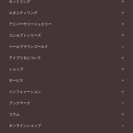
結婚指輪 (マリッジリング)
セットリング
素材から選ぶ
結婚指輪一覧
セットリング
エタニティリング
プラチナ
フォルムから選ぶ
素材から選ぶ
セットリング一覧
エタニティリング
アニバーサリージュエリー
イエローゴールド
ストレートライン
プラチナ
セッティングから選ぶ
フォルムから選ぶ
素材から選ぶ
エタニティリング一覧
アニバーサリージュエリー
コンセプトシリーズ
ピンクゴールド
ウェーブライン
イエローゴールド
ソリテール
ストレートライン
スタイルから選ぶ
プラチナ
セッティングから選ぶ
素材から選ぶ
アニバーサリージュエリー一覧
コンセプトシリーズ
ペールブラウンゴールド
ペールブラウンゴールド
V字ライン
ピンクゴールド
ワンサイドメレ
ウェーブライン
シンプル
イエローゴールド
プレーン
価格帯から選ぶ
スタイルから選ぶ
プラチナ
ネックレス
コンビネーション
オリジンビリーフ
ペールブラウンゴールド
ダブルサイドメレ
アイプリモについて
V字ライン
フェミニン
ピンクゴールド
ワンメレ
50万円台～
シンプル
イエローゴールド
婚約指輪ガイド
ベビーリング
価格帯から選ぶ
フラワリー
コンビネーション
ラインメレ
モード
アイプリモについて
ペールブラウンゴールド
セベラルメレ
ショップ
40万円台～
フェミニン
ピンクゴールド
ファッションリング
50万円～
婚約指輪 人気ランキング
結婚指輪 人気ランキング
初空
エレガント
コンビネーション
ラインメレ
30万円台～
®
モード
パーソナルハンド診断
店舗一覧
ペールブラウンゴールド
ブレスレット
サービス
40万円～50万円
婚約ネックレス
エトワル
ゴージャス
20万円台～
エレガント
ピアス
30万円～40万円
デザインへのこだわり
プロポーズサポート
スワハ
北海道
インフォメーション
ダイヤモンドシェイプコレクション
10万円台～
ゴージャス
イヤリング
20万円～30万円
品質へのこだわり
プレミオン
サービス
ご来店予約について
札幌店
ブックマーク
®
パーフェクトプロポーズリング
アニバーサリーギフト
10万円～20万円
一生涯のメンテナンス
函館店
アフターサービス
ニュース一覧
コラム
ダイヤモンドプロポーズ
取扱店)エヴァンスブライダル 旭川本店
近くに店舗がある
ご購入方法・仕上げ日数
お客様の声
コラム
オンラインショップ
プロミスダイヤモンド&バースストーン
東北
SWEET STORIES