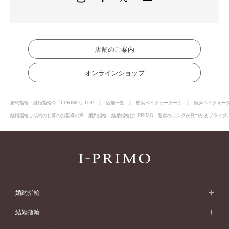
店舗のご案内
オンラインショップ
婚約指輪・結婚指輪の「I-PRIMO」TOP
店舗一覧
横浜ベイクォーター店
横浜ベイクォー
結婚指輪ご成約のお客のお客様の声｜婚約指輪・結婚指輪はI-PRIMO 運命のリングが見つかるブライダル
婚約指輪
婚約指輪 (エンゲージリング)
結婚指輪
婚約指輪一覧