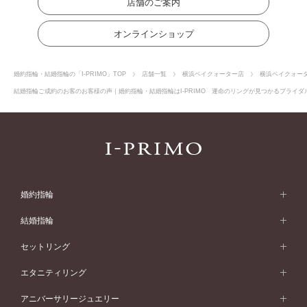
店舗のご案内
オンラインショップ
婚約指輪・結婚指輪の「I-PRIMO」TOP
店舗一覧
横浜ベイクォーター店
横浜ベイクォー
結婚指輪ご成約のお客のお客様の声｜婚約指輪・結婚指輪はI-PRIMO 運命のリングが見つかるブライダル
婚約指輪
婚約指輪 (エンゲージリング)
結婚指輪
婚約指輪一覧
結婚指輪 (マリッジリング)
セットリング
素材から選ぶ
結婚指輪一覧
セットリング
エタニティリング
プラチナ
フォルムから選ぶ
素材から選ぶ
セットリング一覧
エタニティリング
アニバーサリージュエリー
イエローゴールド