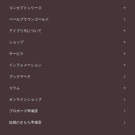
ストレートライン
プラチナ
セッティングから選ぶ
フォルムから選ぶ
素材から選ぶ
エタニティリング一覧
アニバーサリージュエリー
コンセプトシリーズ
ピンクゴールド
ウェーブライン
イエローゴールド
ソリテール
ストレートライン
スタイルから選ぶ
プラチナ
セッティングから選ぶ
素材から選ぶ
アニバーサリージュエリー一覧
コンセプトシリーズ
ペールブラウンゴールド
ペールブラウンゴールド
V字ライン
ピンクゴールド
ワンサイドメレ
ウェーブライン
シンプル
イエローゴールド
プレーン
価格帯から選ぶ
スタイルから選ぶ
プラチナ
ネックレス
コンビネーション
オリジンビリーフ
ペールブラウンゴールド
ダブルサイドメレ
アイプリモについて
V字ライン
フェミニン
ピンクゴールド
ワンメレ
50万円台～
シンプル
イエローゴールド
婚約指輪ガイド
ベビーリング
価格帯から選ぶ
フラワリー
コンビネーション
ラインメレ
モード
アイプリモについて
ペールブラウンゴールド
セベラルメレ
ショップ
40万円台～
フェミニン
ピンクゴールド
ファッションリング
50万円～
婚約指輪 人気ランキング
結婚指輪 人気ランキング
初空
エレガント
コンビネーション
ラインメレ
30万円台～
®
モード
パーソナルハンド診断
店舗一覧
ペールブラウンゴールド
ブレスレット
サービス
40万円～50万円
婚約ネックレス
エトワル
ゴージャス
20万円台～
エレガント
ピアス
30万円～40万円
デザインへのこだわり
プロポーズサポート
スワハ
北海道
インフォメーション
ダイヤモンドシェイプコレクション
10万円台～
ゴージャス
イヤリング
20万円～30万円
品質へのこだわり
プレミオン
サービス
ご来店予約について
札幌店
ブックマーク
®
パーフェクトプロポーズリング
アニバーサリーギフト
10万円～20万円
一生涯のメンテナンス
函館店
アフターサービス
ニュース一覧
コラム
ダイヤモンドプロポーズ
取扱店)エヴァンスブライダル 旭川本店
近くに店舗がある
ご購入方法・仕上げ日数
お客様の声
コラム
オンラインショップ
プロミスダイヤモンド&バースストーン
東北
SWEET STORIES
ダイヤモンド
プロポーズ準備室
婚約指輪
ブライダルアイテム
仙台店
ショップブログ
結婚のきもち準備室
結婚指輪
青森店
公式アンバサダー
リング
弘前パークホテル店