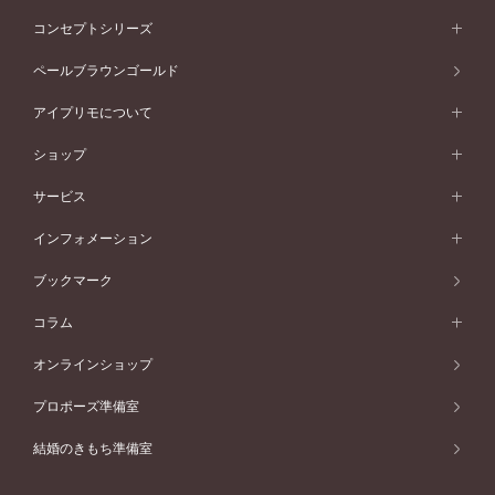
ストレートライン
プラチナ
セッティングから選ぶ
フォルムから選ぶ
素材から選ぶ
エタニティリング一覧
アニバーサリージュエリー
コンセプトシリーズ
ピンクゴールド
ウェーブライン
イエローゴールド
ソリテール
ストレートライン
スタイルから選ぶ
プラチナ
セッティングから選ぶ
素材から選ぶ
アニバーサリージュエリー一覧
コンセプトシリーズ
ペールブラウンゴールド
ペールブラウンゴールド
V字ライン
ピンクゴールド
ワンサイドメレ
ウェーブライン
シンプル
イエローゴールド
プレーン
価格帯から選ぶ
スタイルから選ぶ
プラチナ
ネックレス
コンビネーション
オリジンビリーフ
ペールブラウンゴールド
ダブルサイドメレ
アイプリモについて
V字ライン
フェミニン
ピンクゴールド
ワンメレ
50万円台～
シンプル
イエローゴールド
婚約指輪ガイド
ベビーリング
価格帯から選ぶ
フラワリー
コンビネーション
ラインメレ
モード
アイプリモについて
ペールブラウンゴールド
セベラルメレ
ショップ
40万円台～
フェミニン
ピンクゴールド
ファッションリング
50万円～
婚約指輪 人気ランキング
結婚指輪 人気ランキング
初空
エレガント
コンビネーション
ラインメレ
30万円台～
®
モード
パーソナルハンド診断
店舗一覧
ペールブラウンゴールド
ブレスレット
サービス
40万円～50万円
婚約ネックレス
エトワル
ゴージャス
20万円台～
エレガント
ピアス
30万円～40万円
デザインへのこだわり
プロポーズサポート
スワハ
北海道
インフォメーション
ダイヤモンドシェイプコレクション
10万円台～
ゴージャス
イヤリング
20万円～30万円
品質へのこだわり
プレミオン
サービス
ご来店予約について
札幌店
ブックマーク
®
パーフェクトプロポーズリング
アニバーサリーギフト
10万円～20万円
一生涯のメンテナンス
函館店
アフターサービス
ニュース一覧
コラム
ダイヤモンドプロポーズ
取扱店)エヴァンスブライダル 旭川本店
近くに店舗がある
ご購入方法・仕上げ日数
お客様の声
コラム
オンラインショップ
プロミスダイヤモンド&バースストーン
東北
SWEET STORIES
ダイヤモンド
プロポーズ準備室
婚約指輪
ブライダルアイテム
仙台店
ショップブログ
結婚のきもち準備室
結婚指輪
青森店
公式アンバサダー
リング
弘前パークホテル店