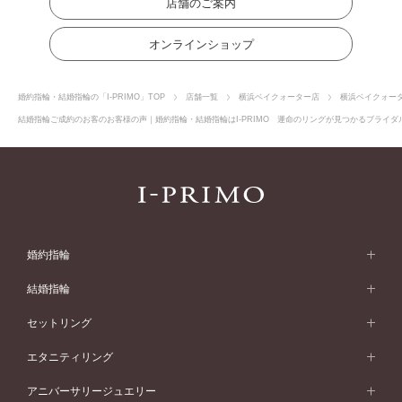
店舗のご案内
オンラインショップ
婚約指輪・結婚指輪の「I-PRIMO」TOP
店舗一覧
横浜ベイクォーター店
横浜ベイクォー
結婚指輪ご成約のお客のお客様の声｜婚約指輪・結婚指輪はI-PRIMO 運命のリングが見つかるブライダル
婚約指輪
婚約指輪 (エンゲージリング)
結婚指輪
婚約指輪一覧
結婚指輪 (マリッジリング)
セットリング
素材から選ぶ
結婚指輪一覧
セットリング
エタニティリング
プラチナ
フォルムから選ぶ
素材から選ぶ
セットリング一覧
エタニティリング
アニバーサリージュエリー
イエローゴールド