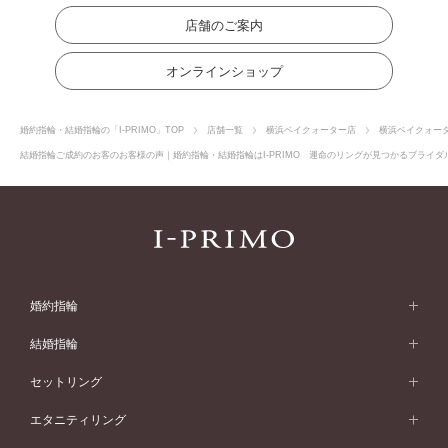
店舗のご案内
オンラインショップ
婚約指輪・結婚指輪の「I-PRIMO」TOP
店舗一覧
横浜ベイクォーター店
横浜ベイクォー
結婚指輪ご成約のお客のお客様の声｜婚約指輪・結婚指輪はI-PRIMO 運命のリングが見つかるブライダル
婚約指輪
婚約指輪 (エンゲージリング)
結婚指輪
婚約指輪一覧
結婚指輪 (マリッジリング)
セットリング
素材から選ぶ
結婚指輪一覧
セットリング
エタニティリング
プラチナ
フォルムから選ぶ
素材から選ぶ