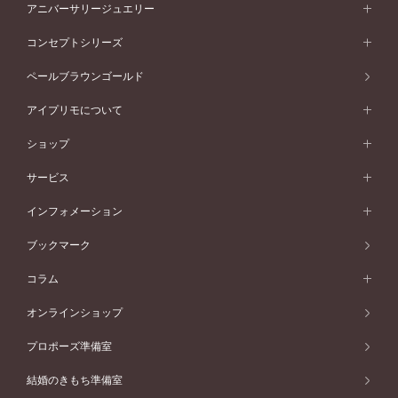
セットリング一覧
エタニティリング
アニバーサリージュエリー
イエローゴールド
ストレートライン
プラチナ
セッティングから選ぶ
フォルムから選ぶ
素材から選ぶ
エタニティリング一覧
アニバーサリージュエリー
コンセプトシリーズ
ピンクゴールド
ウェーブライン
イエローゴールド
ソリテール
ストレートライン
スタイルから選ぶ
プラチナ
セッティングから選ぶ
素材から選ぶ
アニバーサリージュエリー一覧
コンセプトシリーズ
ペールブラウンゴールド
ペールブラウンゴールド
V字ライン
ピンクゴールド
ワンサイドメレ
ウェーブライン
シンプル
イエローゴールド
プレーン
価格帯から選ぶ
スタイルから選ぶ
プラチナ
ネックレス
コンビネーション
オリジンビリーフ
ペールブラウンゴールド
ダブルサイドメレ
アイプリモについて
V字ライン
フェミニン
ピンクゴールド
ワンメレ
50万円台～
シンプル
イエローゴールド
婚約指輪ガイド
ベビーリング
価格帯から選ぶ
フラワリー
コンビネーション
ラインメレ
モード
アイプリモについて
ペールブラウンゴールド
セベラルメレ
ショップ
40万円台～
フェミニン
ピンクゴールド
ファッションリング
50万円～
婚約指輪 人気ランキング
結婚指輪 人気ランキング
初空
エレガント
コンビネーション
ラインメレ
30万円台～
®
モード
パーソナルハンド診断
店舗一覧
ペールブラウンゴールド
ブレスレット
サービス
40万円～50万円
婚約ネックレス
エトワル
ゴージャス
20万円台～
エレガント
ピアス
30万円～40万円
デザインへのこだわり
プロポーズサポート
スワハ
北海道
インフォメーション
ダイヤモンドシェイプコレクション
10万円台～
ゴージャス
イヤリング
20万円～30万円
品質へのこだわり
プレミオン
サービス
ご来店予約について
札幌店
ブックマーク
®
パーフェクトプロポーズリング
アニバーサリーギフト
10万円～20万円
一生涯のメンテナンス
函館店
アフターサービス
ニュース一覧
コラム
ダイヤモンドプロポーズ
取扱店)エヴァンスブライダル 旭川本店
近くに店舗がある
ご購入方法・仕上げ日数
お客様の声
コラム
オンラインショップ
プロミスダイヤモンド&バースストーン
東北
SWEET STORIES
ダイヤモンド
プロポーズ準備室
婚約指輪
ブライダルアイテム
仙台店
ショップブログ
結婚のきもち準備室
結婚指輪
青森店
公式アンバサダー