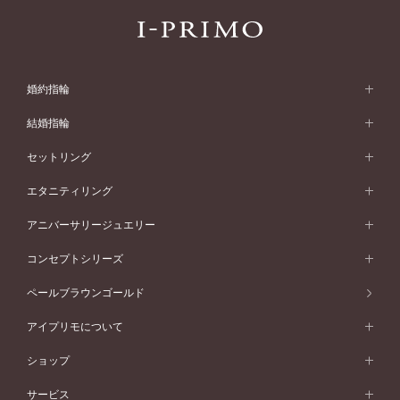
婚約指輪
婚約指輪 (エンゲージリング)
結婚指輪
婚約指輪一覧
結婚指輪 (マリッジリング)
セットリング
素材から選ぶ
結婚指輪一覧
セットリング
エタニティリング
プラチナ
フォルムから選ぶ
素材から選ぶ
セットリング一覧
エタニティリング
アニバーサリージュエリー
イエローゴールド
ストレートライン
プラチナ
セッティングから選ぶ
フォルムから選ぶ
素材から選ぶ
エタニティリング一覧
アニバーサリージュエリー
コンセプトシリーズ
ピンクゴールド
ウェーブライン
イエローゴールド
ソリテール
ストレートライン
スタイルから選ぶ
プラチナ
セッティングから選ぶ
素材から選ぶ
アニバーサリージュエリー一覧
コンセプトシリーズ
ペールブラウンゴールド
ペールブラウンゴールド
V字ライン
ピンクゴールド
ワンサイドメレ
ウェーブライン
シンプル
イエローゴールド
プレーン
価格帯から選ぶ
スタイルから選ぶ
プラチナ
ネックレス
コンビネーション
オリジンビリーフ
ペールブラウンゴールド
ダブルサイドメレ
アイプリモについて
V字ライン
フェミニン
ピンクゴールド
ワンメレ
50万円台～
シンプル
イエローゴールド
婚約指輪ガイド
ベビーリング
価格帯から選ぶ
フラワリー
コンビネーション
ラインメレ
モード
アイプリモについて
ペールブラウンゴールド
セベラルメレ
ショップ
40万円台～
フェミニン
ピンクゴールド
ファッションリング
50万円～
婚約指輪 人気ランキング
結婚指輪 人気ランキング
初空
エレガント
コンビネーション
ラインメレ
30万円台～
®
モード
パーソナルハンド診断
店舗一覧
ペールブラウンゴールド
ブレスレット
サービス
40万円～50万円