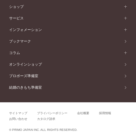
フラワリー
コンビネーション
ラインメレ
モード
アイプリモについて
ペールブラウンゴールド
セベラルメレ
ショップ
40万円台～
フェミニン
ピンクゴールド
ファッションリング
50万円～
婚約指輪 人気ランキング
結婚指輪 人気ランキング
初空
エレガント
コンビネーション
ラインメレ
30万円台～
®
モード
パーソナルハンド診断
店舗一覧
ペールブラウンゴールド
ブレスレット
サービス
40万円～50万円
婚約ネックレス
エトワル
ゴージャス
20万円台～
エレガント
ピアス
30万円～40万円
デザインへのこだわり
プロポーズサポート
スワハ
北海道
インフォメーション
ダイヤモンドシェイプコレクション
10万円台～
ゴージャス
イヤリング
20万円～30万円
品質へのこだわり
プレミオン
サービス
ご来店予約について
札幌店
ブックマーク
®
パーフェクトプロポーズリング
アニバーサリーギフト
10万円～20万円
一生涯のメンテナンス
函館店
アフターサービス
ニュース一覧
コラム
ダイヤモンドプロポーズ
取扱店)エヴァンスブライダル 旭川本店
近くに店舗がある
ご購入方法・仕上げ日数
お客様の声
コラム
オンラインショップ
プロミスダイヤモンド&バースストーン
東北
SWEET STORIES
ダイヤモンド
プロポーズ準備室
婚約指輪
ブライダルアイテム
仙台店
ショップブログ
結婚のきもち準備室
結婚指輪
青森店
公式アンバサダー
リング
弘前パークホテル店
よくあるご質問
プロポーズ
秋田店
サイトマップ
プライバシーポリシー
会社概要
採用情報
結婚関連
盛岡大通店
お問い合わせ
カタログ請求
山形店
関連コラム
© PRIMO JAPAN INC. ALL RIGHTS RESERVED.