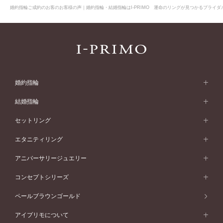
婚約指輪ご成約のお客のお客様の声｜婚約指輪・結婚指輪はI-PRIMO 運命のリングが見つかるブライダル
婚約指輪
婚約指輪 (エンゲージリング)
結婚指輪
婚約指輪一覧
結婚指輪 (マリッジリング)
セットリング
素材から選ぶ
結婚指輪一覧
セットリング
エタニティリング
プラチナ
フォルムから選ぶ
素材から選ぶ
セットリング一覧
エタニティリング
アニバーサリージュエリー
イエローゴールド
ストレートライン
プラチナ
セッティングから選ぶ
フォルムから選ぶ
素材から選ぶ
エタニティリング一覧
アニバーサリージュエリー
コンセプトシリーズ
ピンクゴールド
ウェーブライン
イエローゴールド
ソリテール
ストレートライン
スタイルから選ぶ
プラチナ
セッティングから選ぶ
素材から選ぶ
アニバーサリージュエリー一覧
コンセプトシリーズ
ペールブラウンゴールド
ペールブラウンゴールド
V字ライン
ピンクゴールド
ワンサイドメレ
ウェーブライン
シンプル
イエローゴールド
プレーン
価格帯から選ぶ
スタイルから選ぶ
プラチナ
ネックレス
コンビネーション
オリジンビリーフ
ペールブラウンゴールド
ダブルサイドメレ
アイプリモについて
V字ライン
フェミニン
ピンクゴールド
ワンメレ
50万円台～
シンプル
イエローゴールド
婚約指輪ガイド
ベビーリング
価格帯から選ぶ