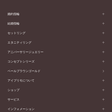
婚約指輪
婚約指輪 (エンゲージリング)
結婚指輪
婚約指輪一覧
結婚指輪 (マリッジリング)
セットリング
素材から選ぶ
結婚指輪一覧
セットリング
エタニティリング
プラチナ
フォルムから選ぶ
素材から選ぶ
セットリング一覧
エタニティリング
アニバーサリージュエリー
イエローゴールド
ストレートライン
プラチナ
セッティングから選ぶ
フォルムから選ぶ
素材から選ぶ
エタニティリング一覧
アニバーサリージュエリー
コンセプトシリーズ
ピンクゴールド
ウェーブライン
イエローゴールド
ソリテール
ストレートライン
スタイルから選ぶ
プラチナ
セッティングから選ぶ
素材から選ぶ
アニバーサリージュエリー一覧
コンセプトシリーズ
ペールブラウンゴールド
ペールブラウンゴールド
V字ライン
ピンクゴールド
ワンサイドメレ
ウェーブライン
シンプル
イエローゴールド
プレーン
価格帯から選ぶ
スタイルから選ぶ
プラチナ
ネックレス
コンビネーション
オリジンビリーフ
ペールブラウンゴールド
ダブルサイドメレ
アイプリモについて
V字ライン
フェミニン
ピンクゴールド
ワンメレ
50万円台～
シンプル
イエローゴールド
婚約指輪ガイド
ベビーリング
価格帯から選ぶ
フラワリー
コンビネーション
ラインメレ
モード
アイプリモについて
ペールブラウンゴールド
セベラルメレ
ショップ
40万円台～
フェミニン
ピンクゴールド
ファッションリング
50万円～
婚約指輪 人気ランキング
結婚指輪 人気ランキング
初空
エレガント
コンビネーション
ラインメレ
30万円台～
®
モード
パーソナルハンド診断
店舗一覧
ペールブラウンゴールド
ブレスレット
サービス
40万円～50万円
婚約ネックレス
エトワル
ゴージャス
20万円台～
エレガント
ピアス
30万円～40万円
デザインへのこだわり
プロポーズサポート
スワハ
北海道
インフォメーション
ダイヤモンドシェイプコレクション