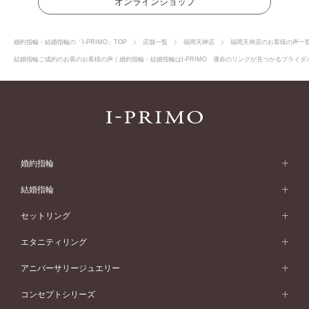
オンラインショップ
婚約指輪・結婚指輪の「I-PRIMO」TOP
店舗一覧
福岡天神店
福岡天神店のお客様の声一
結婚指輪ご成約のお客のお客様の声｜婚約指輪・結婚指輪はI-PRIMO 運命のリングが見つかるブライダル
婚約指輪
婚約指輪 (エンゲージリング)
結婚指輪
婚約指輪一覧
結婚指輪 (マリッジリング)
セットリング
素材から選ぶ
結婚指輪一覧
セットリング
エタニティリング
プラチナ
フォルムから選ぶ
素材から選ぶ
セットリング一覧
エタニティリング
アニバーサリージュエリー
イエローゴールド
ストレートライン
プラチナ
セッティングから選ぶ
フォルムから選ぶ
素材から選ぶ
エタニティリング一覧
アニバーサリージュエリー
コンセプトシリーズ
ピンクゴールド
ウェーブライン
イエローゴールド
ソリテール
ストレートライン
スタイルから選ぶ
プラチナ