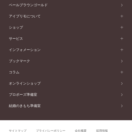
セッティングから選ぶ
素材から選ぶ
アニバーサリージュエリー一覧
コンセプトシリーズ
ペールブラウンゴールド
ペールブラウンゴールド
V字ライン
ピンクゴールド
ワンサイドメレ
ウェーブライン
シンプル
イエローゴールド
プレーン
価格帯から選ぶ
スタイルから選ぶ
プラチナ
ネックレス
コンビネーション
オリジンビリーフ
ペールブラウンゴールド
ダブルサイドメレ
アイプリモについて
V字ライン
フェミニン
ピンクゴールド
ワンメレ
50万円台～
シンプル
イエローゴールド
婚約指輪ガイド
ベビーリング
価格帯から選ぶ
フラワリー
コンビネーション
ラインメレ
モード
アイプリモについて
ペールブラウンゴールド
セベラルメレ
ショップ
40万円台～
フェミニン
ピンクゴールド
ファッションリング
50万円～
婚約指輪 人気ランキング
結婚指輪 人気ランキング
初空
エレガント
コンビネーション
ラインメレ
30万円台～
®
モード
パーソナルハンド診断
店舗一覧
ペールブラウンゴールド
ブレスレット
サービス
40万円～50万円
婚約ネックレス
エトワル
ゴージャス
20万円台～
エレガント
ピアス
30万円～40万円
デザインへのこだわり
プロポーズサポート
スワハ
北海道
インフォメーション
ダイヤモンドシェイプコレクション
10万円台～
ゴージャス
イヤリング
20万円～30万円
品質へのこだわり
プレミオン
サービス
ご来店予約について
札幌店
ブックマーク
®
パーフェクトプロポーズリング
アニバーサリーギフト
10万円～20万円
一生涯のメンテナンス
函館店
アフターサービス
ニュース一覧
コラム
ダイヤモンドプロポーズ
取扱店)エヴァンスブライダル 旭川本店
近くに店舗がある
ご購入方法・仕上げ日数
お客様の声
コラム
オンラインショップ
プロミスダイヤモンド&バースストーン
東北
SWEET STORIES
ダイヤモンド
プロポーズ準備室
婚約指輪
ブライダルアイテム
仙台店
ショップブログ
結婚のきもち準備室
結婚指輪
青森店
公式アンバサダー
リング
弘前パークホテル店
よくあるご質問
プロポーズ
秋田店
サイトマップ
プライバシーポリシー
会社概要
採用情報