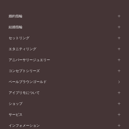
婚約指輪
婚約指輪 (エンゲージリング)
結婚指輪
婚約指輪一覧
結婚指輪 (マリッジリング)
セットリング
素材から選ぶ
結婚指輪一覧
セットリング
エタニティリング
プラチナ
フォルムから選ぶ
素材から選ぶ
セットリング一覧
エタニティリング
アニバーサリージュエリー
イエローゴールド
ストレートライン
プラチナ
セッティングから選ぶ
フォルムから選ぶ
素材から選ぶ
エタニティリング一覧
アニバーサリージュエリー
コンセプトシリーズ
ピンクゴールド
ウェーブライン
イエローゴールド
ソリテール
ストレートライン
スタイルから選ぶ
プラチナ
セッティングから選ぶ
素材から選ぶ
アニバーサリージュエリー一覧
コンセプトシリーズ
ペールブラウンゴールド
ペールブラウンゴールド
V字ライン
ピンクゴールド
ワンサイドメレ
ウェーブライン
シンプル
イエローゴールド
プレーン
価格帯から選ぶ
スタイルから選ぶ
プラチナ
ネックレス
コンビネーション
オリジンビリーフ
ペールブラウンゴールド
ダブルサイドメレ
アイプリモについて
V字ライン
フェミニン
ピンクゴールド
ワンメレ
50万円台～
シンプル
イエローゴールド
婚約指輪ガイド
ベビーリング
価格帯から選ぶ
フラワリー
コンビネーション
ラインメレ
モード
アイプリモについて
ペールブラウンゴールド
セベラルメレ
ショップ
40万円台～
フェミニン
ピンクゴールド
ファッションリング
50万円～
婚約指輪 人気ランキング
結婚指輪 人気ランキング
初空
エレガント
コンビネーション
ラインメレ
30万円台～
®
モード
パーソナルハンド診断
店舗一覧
ペールブラウンゴールド
ブレスレット
サービス
40万円～50万円
婚約ネックレス
エトワル
ゴージャス
20万円台～
エレガント
ピアス
30万円～40万円
デザインへのこだわり
プロポーズサポート
スワハ
北海道
インフォメーション
ダイヤモンドシェイプコレクション