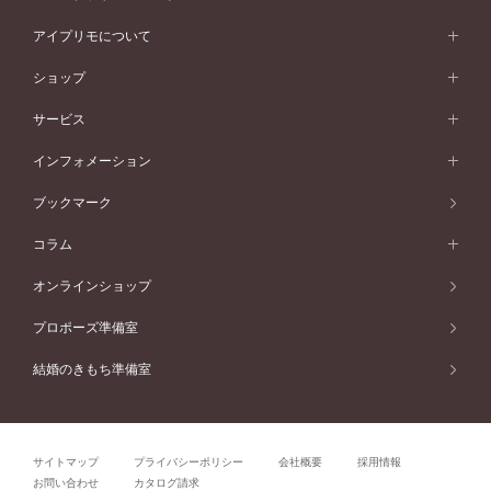
ワンサイドメレ
ウェーブライン
シンプル
イエローゴールド
プレーン
価格帯から選ぶ
スタイルから選ぶ
プラチナ
ネックレス
コンビネーション
オリジンビリーフ
ペールブラウンゴールド
ダブルサイドメレ
アイプリモについて
V字ライン
フェミニン
ピンクゴールド
ワンメレ
50万円台～
シンプル
イエローゴールド
婚約指輪ガイド
ベビーリング
価格帯から選ぶ
フラワリー
コンビネーション
ラインメレ
モード
アイプリモについて
ペールブラウンゴールド
セベラルメレ
ショップ
40万円台～
フェミニン
ピンクゴールド
ファッションリング
50万円～
婚約指輪 人気ランキング
結婚指輪 人気ランキング
初空
エレガント
コンビネーション
ラインメレ
30万円台～
®
モード
パーソナルハンド診断
店舗一覧
ペールブラウンゴールド
ブレスレット
サービス
40万円～50万円
婚約ネックレス
エトワル
ゴージャス
20万円台～
エレガント
ピアス
30万円～40万円
デザインへのこだわり
プロポーズサポート
スワハ
北海道
インフォメーション
ダイヤモンドシェイプコレクション
10万円台～
ゴージャス
イヤリング
20万円～30万円
品質へのこだわり
プレミオン
サービス
ご来店予約について
札幌店
ブックマーク
®
パーフェクトプロポーズリング
アニバーサリーギフト
10万円～20万円
一生涯のメンテナンス
函館店
アフターサービス
ニュース一覧
コラム
ダイヤモンドプロポーズ
取扱店)エヴァンスブライダル 旭川本店
近くに店舗がある
ご購入方法・仕上げ日数
お客様の声
コラム
オンラインショップ
プロミスダイヤモンド&バースストーン
東北
SWEET STORIES
ダイヤモンド
プロポーズ準備室
婚約指輪
ブライダルアイテム
仙台店
ショップブログ
結婚のきもち準備室
結婚指輪
青森店
公式アンバサダー
リング
弘前パークホテル店
よくあるご質問
プロポーズ
秋田店
サイトマップ
プライバシーポリシー
会社概要
採用情報
結婚関連
盛岡大通店
お問い合わせ
カタログ請求