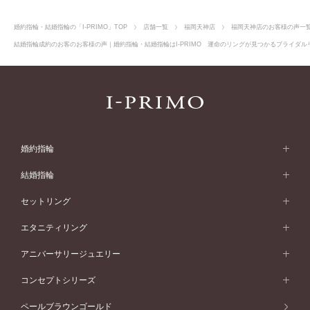
婚約指輪・結婚指輪の「I-PRIMO」TOP
店舗一覧
福岡天神店
福岡天神店のお客様の声一
結婚指輪成約のお客のお客様の声｜婚約指輪・結婚指輪はI-PRIMO 運命のリングが見つかるブライダルリ
婚約指輪
婚約指輪 (エンゲージリング)
結婚指輪
婚約指輪一覧
結婚指輪 (マリッジリング)
セットリング
素材から選ぶ
結婚指輪一覧
セットリング
エタニティリング
プラチナ
フォルムから選ぶ
素材から選ぶ
セットリング一覧
エタニティリング
アニバーサリージュエリー
イエローゴールド
ストレートライン
プラチナ
セッティングから選ぶ
フォルムから選ぶ
素材から選ぶ
エタニティリング一覧
アニバーサリージュエリー
コンセプトシリーズ
ピンクゴールド
ウェーブライン
イエローゴールド
ソリテール
ストレートライン
スタイルから選ぶ
プラチナ
セッティングから選ぶ
素材から選ぶ
アニバーサリージュエリー一覧
コンセプトシリーズ
ペールブラウンゴールド
ペールブラウンゴールド
V字ライン
ピンクゴールド