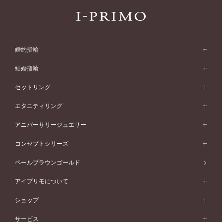
婚約指輪
婚約指輪 (エンゲージリング)
結婚指輪
婚約指輪一覧
結婚指輪 (マリッジリング)
セットリング
素材から選ぶ
結婚指輪一覧
セットリング
エタニティリング
プラチナ
フォルムから選ぶ
素材から選ぶ
セットリング一覧
エタニティリング
アニバーサリージュエリー
イエローゴールド
ストレートライン
プラチナ
セッティングから選ぶ
フォルムから選ぶ
素材から選ぶ
エタニティリング一覧
アニバーサリージュエリー
コンセプトシリーズ
ピンクゴールド
ウェーブライン
イエローゴールド
ソリテール
ストレートライン
スタイルから選ぶ
プラチナ
セッティングから選ぶ
素材から選ぶ
アニバーサリージュエリー一覧
コンセプトシリーズ
ペールブラウンゴールド
ペールブラウンゴールド
V字ライン
ピンクゴールド
ワンサイドメレ
ウェーブライン
シンプル
イエローゴールド
プレーン
価格帯から選ぶ
スタイルから選ぶ
プラチナ
ネックレス
コンビネーション
オリジンビリーフ
ペールブラウンゴールド
ダブルサイドメレ
アイプリモについて
V字ライン
フェミニン
ピンクゴールド
ワンメレ
50万円台～
シンプル
イエローゴールド
婚約指輪ガイド
ベビーリング
価格帯から選ぶ
フラワリー
コンビネーション
ラインメレ
モード
アイプリモについて
ペールブラウンゴールド
セベラルメレ
ショップ
40万円台～
フェミニン
ピンクゴールド
ファッションリング
50万円～
婚約指輪 人気ランキング
結婚指輪 人気ランキング
初空
エレガント
コンビネーション
ラインメレ
30万円台～
®
モード
パーソナルハンド診断
店舗一覧
ペールブラウンゴールド
ブレスレット
サービス
40万円～50万円