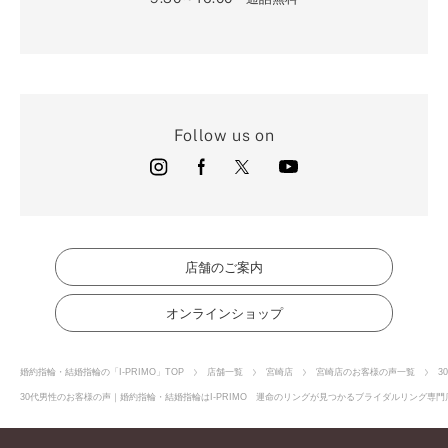
Follow us on
店舗のご案内
オンラインショップ
婚約指輪・結婚指輪の「I-PRIMO」TOP
店舗一覧
宮崎店
宮崎店のお客様の声一覧
3
30代男性のお客様の声｜婚約指輪・結婚指輪はI-PRIMO 運命のリングが見つかるブライダルリング専門店