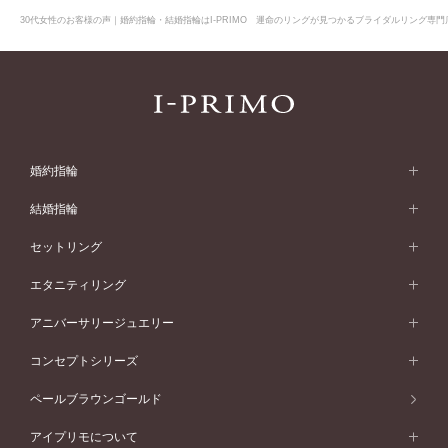
30代女性のお客様の声｜婚約指輪・結婚指輪はI-PRIMO 運命のリングが見つかるブライダルリング専門店
婚約指輪
婚約指輪 (エンゲージリング)
結婚指輪
婚約指輪一覧
結婚指輪 (マリッジリング)
セットリング
素材から選ぶ
結婚指輪一覧
セットリング
エタニティリング
プラチナ
フォルムから選ぶ
素材から選ぶ
セットリング一覧
エタニティリング
アニバーサリージュエリー
イエローゴールド
ストレートライン
プラチナ
セッティングから選ぶ
フォルムから選ぶ
素材から選ぶ
エタニティリング一覧
アニバーサリージュエリー
コンセプトシリーズ
ピンクゴールド
ウェーブライン
イエローゴールド
ソリテール
ストレートライン
スタイルから選ぶ
プラチナ
セッティングから選ぶ
素材から選ぶ
アニバーサリージュエリー一覧
コンセプトシリーズ
ペールブラウンゴールド
ペールブラウンゴールド
V字ライン
ピンクゴールド
ワンサイドメレ
ウェーブライン
シンプル
イエローゴールド
プレーン
価格帯から選ぶ
スタイルから選ぶ
プラチナ
ネックレス
コンビネーション
オリジンビリーフ
ペールブラウンゴールド
ダブルサイドメレ
アイプリモについて
V字ライン
フェミニン
ピンクゴールド
ワンメレ
50万円台～
シンプル