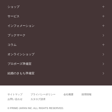
イエローゴールド
婚約指輪ガイド
ベビーリング
価格帯から選ぶ
フラワリー
コンビネーション
ラインメレ
モード
アイプリモについて
ペールブラウンゴールド
セベラルメレ
ショップ
40万円台～
フェミニン
ピンクゴールド
ファッションリング
50万円～
婚約指輪 人気ランキング
結婚指輪 人気ランキング
初空
エレガント
コンビネーション
ラインメレ
30万円台～
®
モード
パーソナルハンド診断
店舗一覧
ペールブラウンゴールド
ブレスレット
サービス
40万円～50万円
婚約ネックレス
エトワル
ゴージャス
20万円台～
エレガント
ピアス
30万円～40万円
デザインへのこだわり
プロポーズサポート
スワハ
北海道
インフォメーション
ダイヤモンドシェイプコレクション
10万円台～
ゴージャス
イヤリング
20万円～30万円
品質へのこだわり
プレミオン
サービス
ご来店予約について
札幌店
ブックマーク
®
パーフェクトプロポーズリング
アニバーサリーギフト
10万円～20万円
一生涯のメンテナンス
函館店
アフターサービス
ニュース一覧
コラム
ダイヤモンドプロポーズ
取扱店)エヴァンスブライダル 旭川本店
近くに店舗がある
ご購入方法・仕上げ日数
お客様の声
コラム
オンラインショップ
プロミスダイヤモンド&バースストーン
東北
SWEET STORIES
ダイヤモンド
プロポーズ準備室
婚約指輪
ブライダルアイテム
仙台店
ショップブログ
結婚のきもち準備室
結婚指輪
青森店
公式アンバサダー
リング
弘前パークホテル店
よくあるご質問
プロポーズ
秋田店
サイトマップ
プライバシーポリシー
会社概要
採用情報
結婚関連
盛岡大通店
お問い合わせ
カタログ請求
山形店
関連コラム
© PRIMO JAPAN INC. ALL RIGHTS RESERVED.