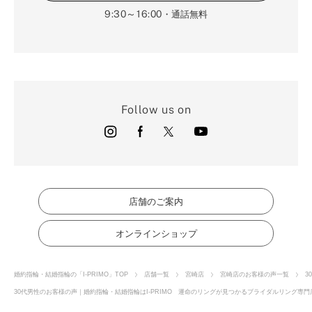
9:30～16:00
・通話無料
Follow us on
店舗のご案内
オンラインショップ
婚約指輪・結婚指輪の「I-PRIMO」TOP
店舗一覧
宮崎店
宮崎店のお客様の声一覧
3
30代男性のお客様の声｜婚約指輪・結婚指輪はI-PRIMO 運命のリングが見つかるブライダルリング専門店