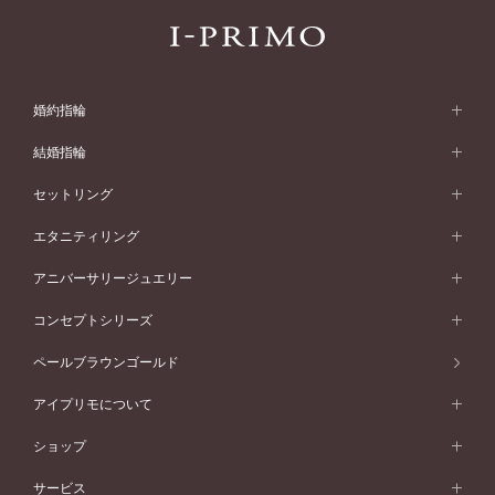
婚約指輪
婚約指輪 (エンゲージリング)
結婚指輪
婚約指輪一覧
結婚指輪 (マリッジリング)
セットリング
素材から選ぶ
結婚指輪一覧
セットリング
エタニティリング
プラチナ
フォルムから選ぶ
素材から選ぶ
セットリング一覧
エタニティリング
アニバーサリージュエリー
イエローゴールド
ストレートライン
プラチナ
セッティングから選ぶ
フォルムから選ぶ
素材から選ぶ
エタニティリング一覧
アニバーサリージュエリー
コンセプトシリーズ
ピンクゴールド
ウェーブライン
イエローゴールド
ソリテール
ストレートライン
スタイルから選ぶ
プラチナ
セッティングから選ぶ
素材から選ぶ
アニバーサリージュエリー一覧
コンセプトシリーズ
ペールブラウンゴールド
ペールブラウンゴールド
V字ライン
ピンクゴールド
ワンサイドメレ
ウェーブライン
シンプル
イエローゴールド
プレーン
価格帯から選ぶ
スタイルから選ぶ
プラチナ
ネックレス
コンビネーション
オリジンビリーフ
ペールブラウンゴールド
ダブルサイドメレ
アイプリモについて
V字ライン
フェミニン
ピンクゴールド
ワンメレ
50万円台～
シンプル
イエローゴールド
婚約指輪ガイド
ベビーリング
価格帯から選ぶ
フラワリー
コンビネーション
ラインメレ
モード
アイプリモについて
ペールブラウンゴールド
セベラルメレ
ショップ
40万円台～
フェミニン
ピンクゴールド
ファッションリング
50万円～
婚約指輪 人気ランキング
結婚指輪 人気ランキング
初空
エレガント
コンビネーション
ラインメレ
30万円台～
®
モード
パーソナルハンド診断
店舗一覧
ペールブラウンゴールド
ブレスレット
サービス
40万円～50万円