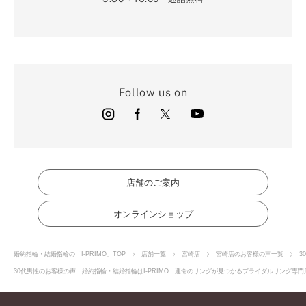
Follow us on
店舗のご案内
オンラインショップ
婚約指輪・結婚指輪の「I-PRIMO」TOP
店舗一覧
宮崎店
宮崎店のお客様の声一覧
3
30代男性のお客様の声｜婚約指輪・結婚指輪はI-PRIMO 運命のリングが見つかるブライダルリング専門店