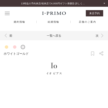
13時迄の予約来店/初来店で4,000円ギフト券贈呈-詳しくはこちら-
来店予約
婚約指輪
結婚指輪
店舗のご案内
一覧へ戻る
前
次
ホワイトゴールド
Io
イオ ピアス