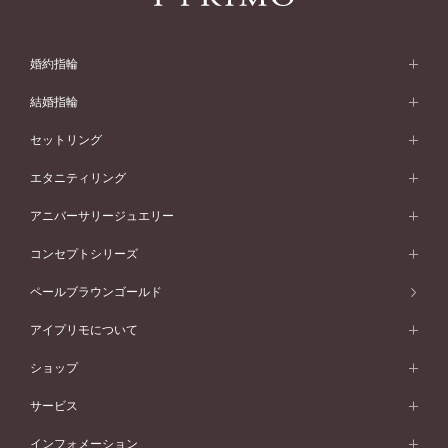
婚約指輪
婚約指輪 (エンゲージリング)
結婚指輪
婚約指輪一覧
結婚指輪 (マリッジリング)
セットリング
素材から選ぶ
結婚指輪一覧
セットリング
エタニティリング
プラチナ
フォルムから選ぶ
素材から選ぶ
セットリング一覧
エタニティリング
アニバーサリージュエリー
イエローゴールド
ストレートライン
プラチナ
セッティングから選ぶ
フォルムから選ぶ
素材から選ぶ
エタニティリング一覧
アニバーサリージュエリー
コンセプトシリーズ
ピンクゴールド
ウェーブライン
イエローゴールド
ソリテール
ストレートライン
スタイルから選ぶ
プラチナ
セッティングから選ぶ
素材から選ぶ
アニバーサリージュエリー一覧
コンセプトシリーズ
ペールブラウンゴールド
ペールブラウンゴールド
V字ライン
ピンクゴールド
ワンサイドメレ
ウェーブライン
シンプル
イエローゴールド
プレーン
価格帯から選ぶ
スタイルから選ぶ
プラチナ
ネックレス
コンビネーション
オリジンビリーフ
ペールブラウンゴールド
ダブルサイドメレ
アイプリモについて
V字ライン
フェミニン
ピンクゴールド
ワンメレ
50万円台～
シンプル
イエローゴールド
婚約指輪ガイド
ベビーリング
価格帯から選ぶ
フラワリー
コンビネーション
ラインメレ
モード
アイプリモについて
ペールブラウンゴールド
セベラルメレ
ショップ
40万円台～
フェミニン
ピンクゴールド
ファッションリング
50万円～
婚約指輪 人気ランキング
結婚指輪 人気ランキング
初空
エレガント
コンビネーション
ラインメレ
30万円台～
®
モード
パーソナルハンド診断
店舗一覧
ペールブラウンゴールド
ブレスレット
サービス
40万円～50万円
婚約ネックレス
エトワル
ゴージャス
20万円台～
エレガント
ピアス
30万円～40万円
デザインへのこだわり
プロポーズサポート
スワハ
北海道
インフォメーション