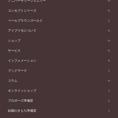
アニバーサリージュエリー
イエローゴールド
ストレートライン
プラチナ
セッティングから選ぶ
フォルムから選ぶ
素材から選ぶ
エタニティリング一覧
アニバーサリージュエリー
コンセプトシリーズ
ピンクゴールド
ウェーブライン
イエローゴールド
ソリテール
ストレートライン
スタイルから選ぶ
プラチナ
セッティングから選ぶ
素材から選ぶ
アニバーサリージュエリー一覧
コンセプトシリーズ
ペールブラウンゴールド
ペールブラウンゴールド
V字ライン
ピンクゴールド
ワンサイドメレ
ウェーブライン
シンプル
イエローゴールド
プレーン
価格帯から選ぶ
スタイルから選ぶ
プラチナ
ネックレス
コンビネーション
オリジンビリーフ
ペールブラウンゴールド
ダブルサイドメレ
アイプリモについて
V字ライン
フェミニン
ピンクゴールド
ワンメレ
50万円台～
シンプル
イエローゴールド
婚約指輪ガイド
ベビーリング
価格帯から選ぶ
フラワリー
コンビネーション
ラインメレ
モード
アイプリモについて
ペールブラウンゴールド
セベラルメレ
ショップ
40万円台～
フェミニン
ピンクゴールド
ファッションリング
50万円～
婚約指輪 人気ランキング
結婚指輪 人気ランキング
初空
エレガント
コンビネーション
ラインメレ
30万円台～
®
モード
パーソナルハンド診断
店舗一覧
ペールブラウンゴールド
ブレスレット
サービス
40万円～50万円
婚約ネックレス
エトワル
ゴージャス
20万円台～
エレガント
ピアス
30万円～40万円
デザインへのこだわり
プロポーズサポート
スワハ
北海道
インフォメーション
ダイヤモンドシェイプコレクション
10万円台～
ゴージャス
イヤリング
20万円～30万円
品質へのこだわり
プレミオン
サービス
ご来店予約について
札幌店
ブックマーク
®
パーフェクトプロポーズリング
アニバーサリーギフト
10万円～20万円
一生涯のメンテナンス
函館店
アフターサービス
ニュース一覧
コラム
ダイヤモンドプロポーズ
取扱店)エヴァンスブライダル 旭川本店
近くに店舗がある
ご購入方法・仕上げ日数
お客様の声
コラム
オンラインショップ
プロミスダイヤモンド&バースストーン
東北
SWEET STORIES
ダイヤモンド
プロポーズ準備室
婚約指輪
ブライダルアイテム
仙台店
ショップブログ
結婚のきもち準備室
結婚指輪
青森店
公式アンバサダー