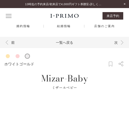
13時迄の予約来店/初来店で4,000円ギフト券贈呈-詳しくはこちら-
来店予約
婚約指輪
結婚指輪
店舗のご案内
一覧へ戻る
前
次
ホワイトゴールド
Mizar-Baby
ミザールベビー