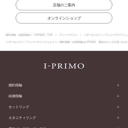
店舗のご案内
オンラインショップ
婚約指輪・結婚指輪の「I-PRIMO」TOP
アニバーサリー
ミザールベビー｜アニバーサリージュ
ミザールベビー｜アニバーサリージュエリー｜婚約指輪・結婚指輪はI-PRIMO 運命のリングが見つかるブ
婚約指輪
婚約指輪 (エンゲージリング)
結婚指輪
婚約指輪一覧
結婚指輪 (マリッジリング)
セットリング
素材から選ぶ
結婚指輪一覧
セットリング
エタニティリング
プラチナ
フォルムから選ぶ
素材から選ぶ
セットリング一覧
エタニティリング